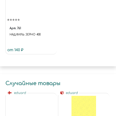
"HTTPS://VK.COM/MIRACLEW
ORLD74",
"HTTPS://WWW.INSTAGRAM.CO
M/MIRACLEWORLD74" ] }
(FUNCTION (JQUERY, API) { VAR
DATA; VAR RUN; VAR UPDATE;
Арт.
761
DATA = {}; DATA.BASKET = [];
НАДФИЛЬ ЗЕРНО 400
DATA.COMPARE = []; RUN =
FUNCTION { $('[DATA-BASKET-
ID]').ATTR('DATA-BASKET-STATE',
от 140 ₽
'NONE'); $('[DATA-COMPARE-
ID]').ATTR('DATA-COMPARE-
STATE', 'NONE');
API.EACH(DATA.BASKET,
FUNCTION (INDEX, ITEM) {
$('[DATA-BASKET-ID=' + ITEM.ID
Случайные товары
+ ']').ATTR('DATA-BASKET-STATE',
ITEM.DELAY ? 'DELAYED' :
eduard
eduard
'ADDED'); });
API.EACH(DATA.COMPARE,
FUNCTION (INDEX, ITEM) {
$('[DATA-COMPARE-ID=' +
ITEM.ID + ']').ATTR('DATA-