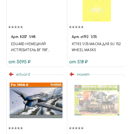
COMPARE-STATE', 'ADDED'); }); };
UPDATE = FUNCTION {
$.AJAX('/BITRIX/TEMPLATES/U
NIVERSE_S1/COMPONENTS/I
NTEC.UNIVERSE/SYSTEM/BAS
KET.MANAGER/AJAX.PHP', {
Арт.
8207
1/48
Арт.
xt192
1/35
'TYPE': 'POST', 'CACHE': FALSE,
EDUARD НЕМЕЦКИЙ
XT192 1/35 МАСКА ДЛЯ SU 152
'DATATYPE': 'JSON', 'DATA':
ИСТРЕБИТЕЛЬ BF 110F
WHEEL MASKS
{'BASKET': 'Y', 'COMPARE': 'Y',
(PROFIPACK)
'COMPARE_CODE': 'COMPARE',
от 5095 ₽
от 518 ₽
'COMPARE_NAME': 'COMPARE',
'CACHE_TYPE': 'N', '~BASKET': 'Y',
eduard
макет
'~COMPARE': 'Y',
'~COMPARE_NAME': 'COMPARE',
'~CACHE_TYPE': 'N'}, 'SUCCESS':
FUNCTION (RESPONSE) { DATA
= RESPONSE; RUN; } }) };
UPDATE;
$(DOCUMENT).ON('CLICK',
'[DATA-BASKET-ID][DATA-
BASKET-ACTION]', FUNCTION
{ VAR NODE = $(THIS); VAR ID =