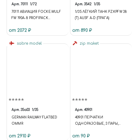
NODE.DATA('BASKETID'); VAR
Арт.
70111
1/72
Арт.
3542
1/35
ACTION =
70111 АВИАЦИЯ FOCKE-WULF
1/35 ЛЁГКИЙ ТАНК PZ.KPFW 38
NODE.DATA('BASKETACTION');
FW 190A-8 PROFIPACK
(T) AUSF A-D (ПРАГА)
VAR QUANTITY =
EDITION
NODE.DATA('BASKETQUANTIT
от 2072 ₽
от 890 ₽
Y'); VAR PRICE =
NODE.DATA('BASKETPRICE');
sabre model
zip maket
VAR DATA =
NODE.DATA('BASKETDATA'); IF
(ID == NULL) RETURN; IF
(ACTION === 'ADD') { $('[DATA-
BASKET-ID=' + ID +
']').ATTR('DATA-BASKET-STATE',
'PROCESSING');
UNIVERSE.BASKET.ADD(API.EX
TEND({ 'QUANTITY': QUANTITY,
'PRICE': PRICE }, DATA, { 'ID': ID
})); } ELSE IF (ACTION ===
Арт.
35a03
1/35
Арт.
40901
'REMOVE') { $('[DATA-BASKET-
GERMAN RAILWAY FLATBED
40901 ПЕРЧАТКИ
ID=' + ID + ']').ATTR('DATA-
OMMR
ОДНОРАЗОВЫЕ, 3 ПАРЫ,
BASKET-STATE', 'PROCESSING');
РАЗМЕР S
UNIVERSE.BASKET.REMOVE(AP
от 2910 ₽
от 90 ₽