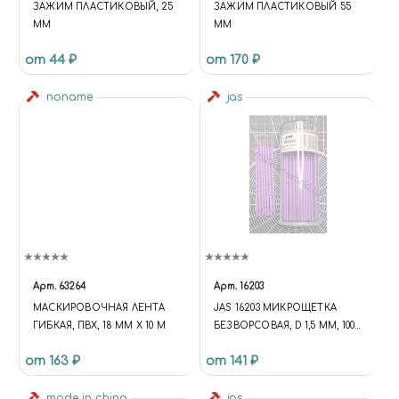
ЗАЖИМ ПЛАСТИКОВЫЙ, 25
ЗАЖИМ ПЛАСТИКОВЫЙ 55
ММ
ММ
от 44 ₽
от 170 ₽
noname
jas
Арт.
63264
Арт.
16203
МАСКИРОВОЧНАЯ ЛЕНТА
JAS 16203 МИКРОЩЕТКА
ГИБКАЯ, ПВХ, 18 ММ Х 10 М
БЕЗВОРСОВАЯ, D 1,5 ММ, 100
ШТ./УП. (FUNCTION {
от 163 ₽
от 141 ₽
UNIVERSE.SITE.ID = 'S1';
UNIVERSE.SITE.DIRECTORY =
made in china
'/'; UNIVERSE.TEMPLATE.ID =
jas