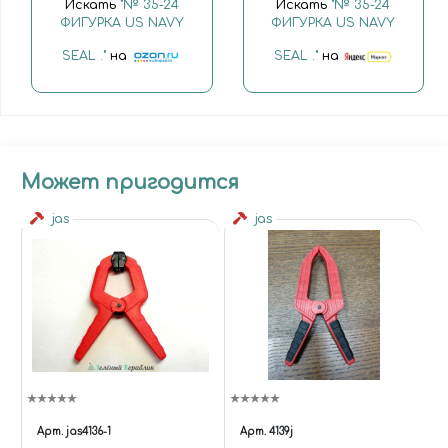
Искать
"№ 35-24
Искать
"№ 35-24
ФИГУРКА US NAVY
ФИГУРКА US NAVY
SEAL ."
на
SEAL ."
на
Может пригодится
jas
jas
Арт.
jas4136-1
Арт.
4139j