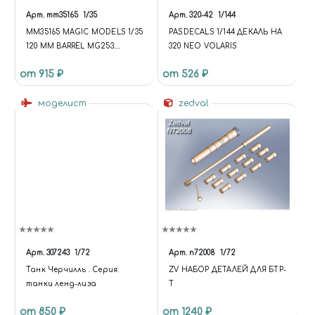
API.EXTEND({}, DATA, { 'ID': ID,
Арт.
mm35165
1/35
Арт.
320-42
1/144
'CODE': CODE, 'IBLOCK':
MM35165 MAGIC MODELS 1/35
IBLOCK })); } });
PASDECALS 1/144 ДЕКАЛЬ НА
120 MM BARREL MG253.
UNIVERSE.BASKET.ON('UPDATE
320 NEO VOLARIS
MERKAVA MK.IV (ACADEMY)
', UPDATE);
от 915 ₽
от 526 ₽
UNIVERSE.COMPARE.ON('UPDA
TE', UPDATE);
моделист
BX.ADDCUSTOMEVENT('ONFR
zedval
AMEDATARECEIVED', UPDATE);
BX.READY(UPDATE); })($, INTEC);
Арт.
307243
1/72
Арт.
n72008
1/72
Танк Черчилль . Серия:
ZV НАБОР ДЕТАЛЕЙ ДЛЯ БТР-
танки ленд-лиза
Т
от 850 ₽
от 1240 ₽