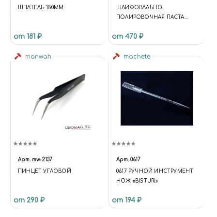
S'});VAR
ШПАТЕЛЬ 180ММ
ШЛИФОВАЛЬНО-
F=D.GETELEMENTSBYTAGNA
ПОЛИРОВОЧНАЯ ПАСТА
ME(S)[0],
(FINE) МНОГОЦЕЛЕВАЯ
J=D.CREATEELEMENT(S),DL=L='
от 181 ₽
от 470 ₽
DATALAYER'?'&L='+L:'';J.ASYNC=T
RUE;J.SRC=
manwah
machete
'HTTPS://WWW.GOOGLETAGM
ANAGER.COM/GTM.JS?
ID='+I+DL;F.PARENTNODE.INSER
TBEFORE(J,F); })
(WINDOW,DOCUMENT,'SCRIPT','
DATALAYER','GTM-KMSRFMHS');
{ "@CONTEXT":
"HTTPS://SCHEMA.ORG",
"@TYPE": "STORE", "NAME":
"ЧУДНЫЙ МИР",
"DESCRIPTION": "ИНТЕРНЕТ-
Арт.
mw-2137
Арт.
0617
МАГАЗИН СБОРНЫХ
ПИНЦЕТ УГЛОВОЙ
0617 РУЧНОЙ ИНСТРУМЕНТ
МАСШТАБНЫХ МОДЕЛЕЙ,
НОЖ «BISTURI»
КРАСОК, АЭРОГРАФОВ И
ИНСТРУМЕНТОВ ДЛЯ
от 290 ₽
от 194 ₽
МОДЕЛИЗМА. ДОСТАВКА ПО
РОССИИ.", "URL":