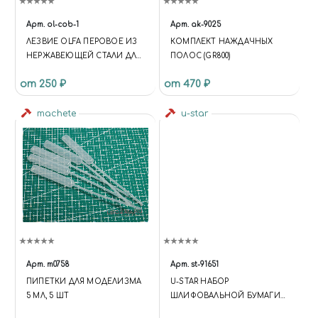
Арт.
ol-cob-1
Арт.
ak-9025
ЛЕЗВИЕ OLFA ПЕРОВОЕ ИЗ
КОМПЛЕКТ НАЖДАЧНЫХ
НЕРЖАВЕЮЩЕЙ СТАЛИ ДЛЯ
ПОЛОС (GR800)
CMP-1, 5Х24X0,5ММ, 15ШТ
от 250 ₽
от 470 ₽
machete
u-star
Арт.
m0758
Арт.
st-91651
ПИПЕТКИ ДЛЯ МОДЕЛИЗМА
U-STAR НАБОР
5 МЛ, 5 ШТ
ШЛИФОВАЛЬНОЙ БУМАГИ
НА ЛИПУЧКЕ (20X75, #800,