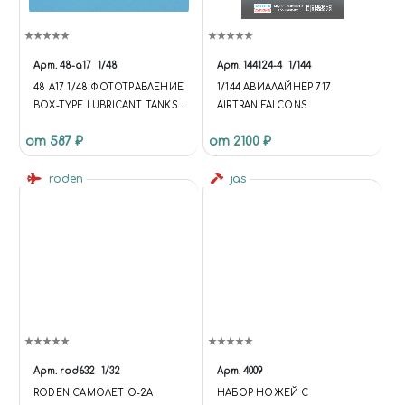
TOP: 120%; }
(FUNCTION(W,D,S,L,I){W[L]=W[L]||
[];W[L].PUSH({'GTM.START': NEW
DATE.GETTIME,EVENT:'GTM.J
Арт.
48-a17
1/48
Арт.
144124-4
1/144
S'});VAR
48 A17 1/48 ФОТОТРАВЛЕНИЕ
1/144 АВИАЛАЙНЕР 717
F=D.GETELEMENTSBYTAGNA
BOX-TYPE LUBRICANT TANKS
AIRTRAN FALCONS
ME(S)[0],
& ROUND TANK HOLDERS
J=D.CREATEELEMENT(S),DL=L='
от 587 ₽
от 2100 ₽
DATALAYER'?'&L='+L:'';J.ASYNC=T
RUE;J.SRC=
roden
jas
'HTTPS://WWW.GOOGLETAGM
ANAGER.COM/GTM.JS?
ID='+I+DL;F.PARENTNODE.INSER
TBEFORE(J,F); })
(WINDOW,DOCUMENT,'SCRIPT','
DATALAYER','GTM-KMSRFMHS');
{ "@CONTEXT":
"HTTPS://SCHEMA.ORG",
"@TYPE": "STORE", "NAME":
"ЧУДНЫЙ МИР",
"DESCRIPTION": "ИНТЕРНЕТ-
Арт.
rod632
1/32
Арт.
4009
МАГАЗИН СБОРНЫХ
RODEN САМОЛЕТ O-2A
НАБОР НОЖЕЙ С
МАСШТАБНЫХ МОДЕЛЕЙ,