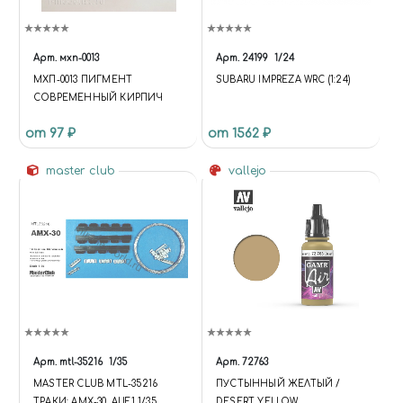
Арт.
мхп-0013
Арт.
24199
1/24
МХП-0013 ПИГМЕНТ
SUBARU IMPREZA WRC (1:24)
СОВРЕМЕННЫЙ КИРПИЧ
от 97 ₽
от 1562 ₽
master club
vallejo
Арт.
mtl-35216
1/35
Арт.
72763
MASTER CLUB MTL-35216
ПУСТЫННЫЙ ЖЕЛТЫЙ /
ТРАКИ: AMX-30, AUF1 1/35
DESERT YELLOW