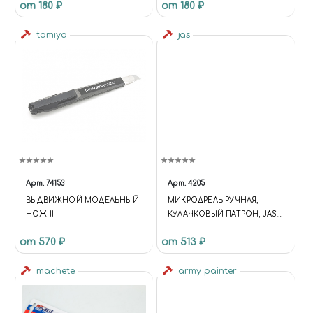
от 180 ₽
от 180 ₽
30ШТ)
tamiya
jas
Арт.
74153
Арт.
4205
ВЫДВИЖНОЙ МОДЕЛЬНЫЙ
МИКРОДРЕЛЬ РУЧНАЯ,
НОЖ II
КУЛАЧКОВЫЙ ПАТРОН, JAS
4205
от 570 ₽
от 513 ₽
machete
army painter