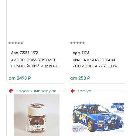
Арт.
72355
1/72
Арт.
71013
AMODEL 72355 ВЕРТОЛЕТ
КРАСКА ДЛЯ АЭРОГРАФА
ПОЛИЦЕЙСКИЙ MBB BO-105
71013 MODEL AIR - YELLOW
CBS-4 1/72
OLIVE VALLEJO 71013
от 2490 ₽
от 250 ₽
модельхимпродукт
tamiya