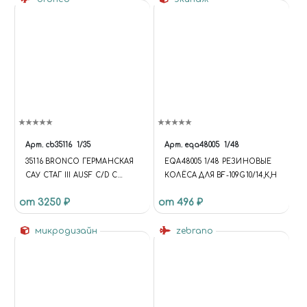
Арт.
cb35116
1/35
Арт.
eqa48005
1/48
35116 BRONCO ГЕРМАНСКАЯ
EQA48005 1/48 РЕЗИНОВЫЕ
САУ СТАГ III AUSF C/D С
КОЛЁСА ДЛЯ BF-109G10/14,К,Н
75MM СТАК 37/L24 & 75MM
от 3250 ₽
от 496 ₽
СТАК 40/L48 (2 IN 1)
микродизайн
zebrano