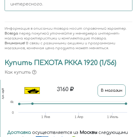
интересного.
Информация в описании товара носит справочный характер.
Всегда
перед покупкой уточняйте у менеджера интернет-
магазина характеристики и комплектацию товара.
Внимание!
В связи с различными акциями и программами
магазинов, конечная цена продукта может меняться.
Купить ПЕХОТА РККА 1920 (1/56)
Как купить
3160
stp11
В магазин
Арт.
4k
0
1 Янв
1 Апр
1 Июль
Доставка
осуществляется из
Москвы
следующими