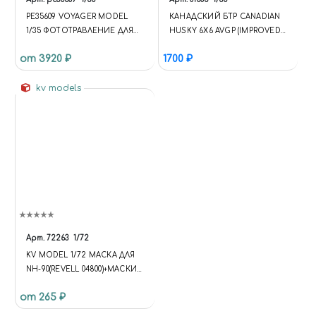
PE35609 VOYAGER MODEL
КАНАДСКИЙ БТР CANADIAN
1/35 ФОТОТРАВЛЕНИЕ ДЛЯ
HUSKY 6X6 AVGP (IMPROVED
СОВРЕМЕННОГО
VERSION) КУПИТЬ В МОСКВЕ
от 3920 ₽
1700 ₽
РОССИЙСКОГО ТАНКА ТИП
(TRUMPETER 01506) АКЦИИ,
62 ERA MEDIUM TANK
СПЕЦПРЕДЛОЖЕНИЯ
MOD.1962 БАЗОВЫЙ
kv models
БОЕВЫЕ МАШИНЫ
Арт.
72263
1/72
KV MODEL 1/72 МАСКА ДЛЯ
NH-90(REVELL 04800)+МАСКИ
НА ДИСКИ И КОЛЕСА
от 265 ₽