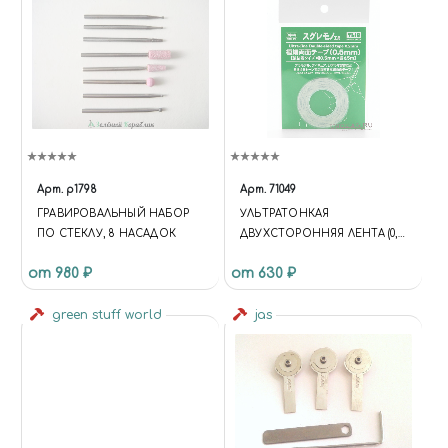
Арт.
p1798
Арт.
71049
ГРАВИРОВАЛЬНЫЙ НАБОР
УЛЬТРАТОНКАЯ
ПО СТЕКЛУ, 8 НАСАДОК
ДВУХСТОРОННЯЯ ЛЕНТА (0,5
ММ) [СИЛЬНОКЛЕЯЩИЙСЯ
от 980 ₽
от 630 ₽
ТИП, ШИРИНА 0,5 ММ X
ДЛИНА 5 М]
green stuff world
jas