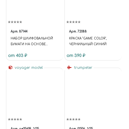
Арт.
87144
Арт.
72088
НАБОР ШЛИФОВАЛЬНОЙ
КРАСКА "GAME COLOR",
БУМАГИ НА ОСНОВЕ
ЧЕРНИЛЬНЫЙ СИНИЙ
ПОЛИЭСТРОВОЙ ПЛЕНКИ C
от 403 ₽
от 390 ₽
ЗЕРНИСТОСТЬЮ 3000
voyager model
trumpeter
Арт.
pe35609
1/35
Арт.
01506
1/35