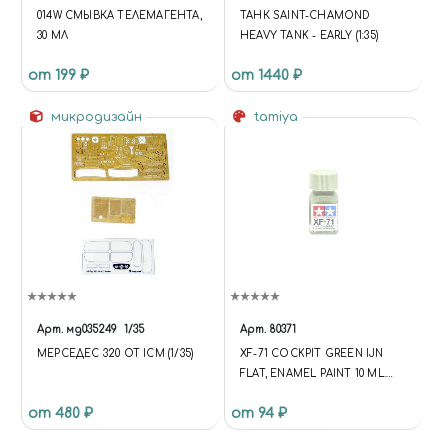
014W СМЫВКА ТЕЛЕМАГЕНТА,
ТАНК SAINT-CHAMOND
30 МЛ
HEAVY TANK - EARLY (1:35)
от 199 ₽
от 1440 ₽
микродизайн
tamiya
Арт.
мд035249
1/35
Арт.
80371
МЕРСЕДЕС 320 ОТ ICM (1/35)
XF-71 COCKPIT GREEN IJN
FLAT, ENAMEL PAINT 10 ML.
(ИНТЕРЬЕРНЫЙ ЗЕЛЁНЫЙ
от 480 ₽
от 94 ₽
ЯПОНСКИЙ МАТОВЫЙ)