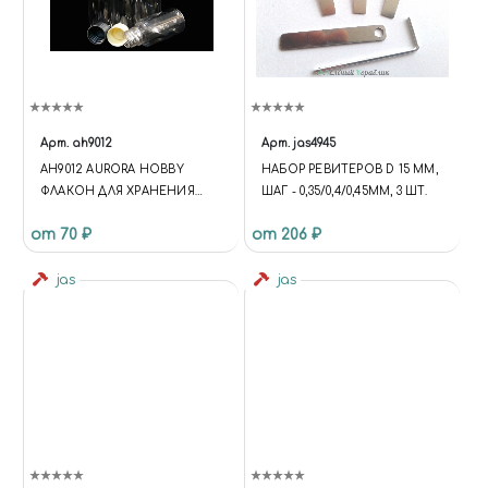
Арт.
ah9012
Арт.
jas4945
AH9012 AURORA HOBBY
НАБОР РЕВИТЕРОВ D 15 ММ,
ФЛАКОН ДЛЯ ХРАНЕНИЯ
ШАГ - 0,35/0,4/0,45ММ, 3 ШТ.
КРАСОК, ПЛАСТИКОВАЯ
от 70 ₽
от 206 ₽
КРЫШКА (ОБЪЕМ 55 МЛ)
jas
jas