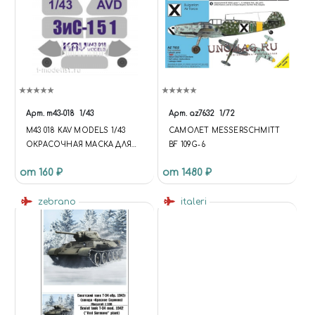
Арт.
m43-018
1/43
Арт.
az7632
1/72
M43 018 KAV MODELS 1/43
САМОЛЕТ MESSERSCHMITT
ОКРАСОЧНАЯ МАСКА ДЛЯ
BF 109G-6
З&С-151 (И МАШИН НА ЕГО
от 160 ₽
от 1480 ₽
БАЗЕ) ПРОИЗВОДСТВА AVD. +
БОНУС - ЗЕРКАЛА И
ОТРАЖАТЕЛИ ФАР
zebrano
italeri