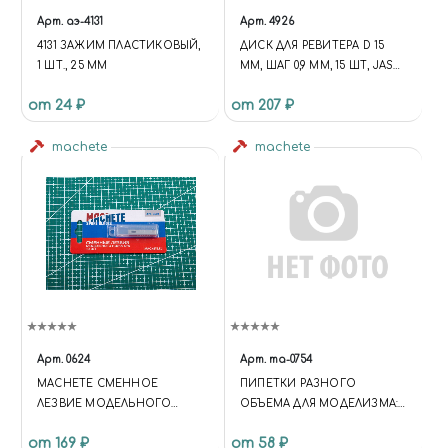
Арт.
аэ-4131
Арт.
4926
4131 ЗАЖИМ ПЛАСТИКОВЫЙ,
ДИСК ДЛЯ РЕВИТЕРА D 15
1 ШТ., 25 ММ
ММ, ШАГ 0,9 ММ, 15 ШТ, JAS
4926
от 24 ₽
от 207 ₽
machete
machete
Арт.
0624
Арт.
ma-0754
MACHETE СМЕННОЕ
ПИПЕТКИ РАЗНОГО
ЛЕЗВИЕ МОДЕЛЬНОГО
ОБЪЕМА ДЛЯ МОДЕЛИЗМА: 3
НОЖА №9, 10 ШТ.
МЛ, 3 ШТ
от 169 ₽
от 58 ₽