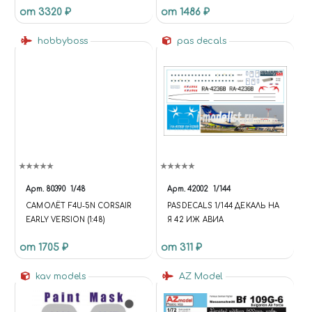
от 3320 ₽
от 1486 ₽
hobbyboss
pas decals
Арт.
80390
1/48
Арт.
42002
1/144
САМОЛЁТ F4U-5N CORSAIR
PASDECALS 1/144 ДЕКАЛЬ НА
EARLY VERSION (1:48)
Я 42 ИЖ АВИА
от 1705 ₽
от 311 ₽
kav models
AZ Model