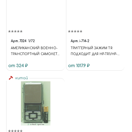
Арт.
7324
1/72
Арт.
i-714-2
АМЕРИКАНСКИЙ ВОЕННО-
ТРИГГЕРНЫЙ ЗАЖИМ TR
ТРАНСПОРТНЫЙ САМОЛЕТ
ПОДХОДИТ ДЛЯ HP-TR1/HP-
С-130J-30
TR2 (КОМБИНИРОВАННЫЙ)
от 324 ₽
от 1017.9 ₽
TR TRIGGER CLIP IS SUITABLE
FOR HP-TR1/HP-TR2
китай
(COMBINED)