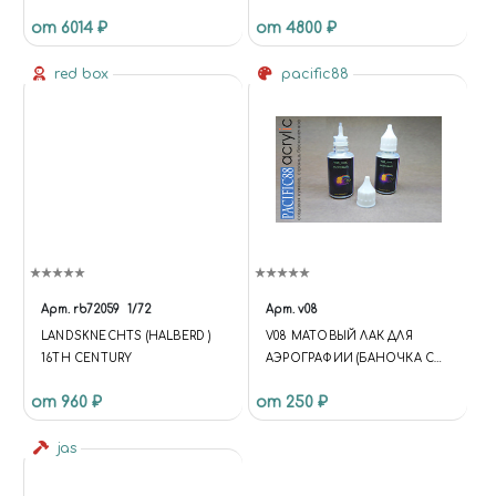
от 6014 ₽
от 4800 ₽
red box
pacific88
Арт.
rb72059
1/72
Арт.
v08
LANDSKNECHTS (HALBERD )
V08 МАТОВЫЙ ЛАК ДЛЯ
16TH CENTURY
АЭРОГРАФИИ (БАНОЧКА С
ТОНКИМ НОСИКОМ)
от 960 ₽
от 250 ₽
jas