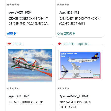
Арт.
100011
1/100
Арт.
1355
1/72
Z100011 СОВЕТСКИЙ ТАНК T-
САМОЛЕТ EF-2000 TYPHOON
34 ОБР. 1942 ГОДА (ЗАВОДА
(ОДНОМЕСТНЫЙ)
"КРАСНОЕ СОРМОВО") 1/100
600 ₽
от 2050 ₽
ZEBRANO
italeri
eastern express
Арт.
2703
1/48
Арт.
ее144121_7
1/144
F - 84F THUNDERSTREAK
АВИАЛАЙНЕР DC-10-30
LUFTHANSA