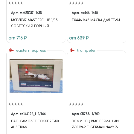
Арт.
mcf35037
1/35
Арт.
ex446
1/48
MCF35037 MASTERCLUB 1/35
EX446 1/48 МАСКА ДЛЯ TF-9J
СОВЕТСКИЙ ГОРНЫЙ
СТРЕЛОК, 42-43 Г.Г.КАВКАЗ
от 716 ₽
от 639 ₽
eastern express
trumpeter
Арт.
ее144126_1
1/144
Арт.
05788
1/700
ПАС. САМОЛЕТ FOKKER F-50
ЭСМИНЕЦ ВМС ГЕРМАНИИ
AUSTRIAN
Z-30 1942 Г. GERMAN NAVY Z-30
DESTROYER 1942