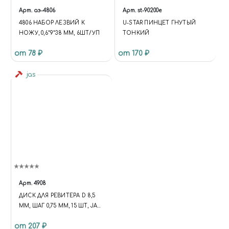
Арт.
аэ-4806
Арт.
st-90200e
4806 НАБОР ЛЕЗВИЙ К
U-STAR ПИНЦЕТ ГНУТЫЙ
НОЖУ, 0,6*9*38 ММ, 6ШТ/УП
ТОНКИЙ
от 78 ₽
от 170 ₽
jas
Арт.
4908
ДИСК ДЛЯ РЕВИТЕРА D 8,5
ММ, ШАГ 0,75 ММ, 15 ШТ, JAS
4908
от 207 ₽