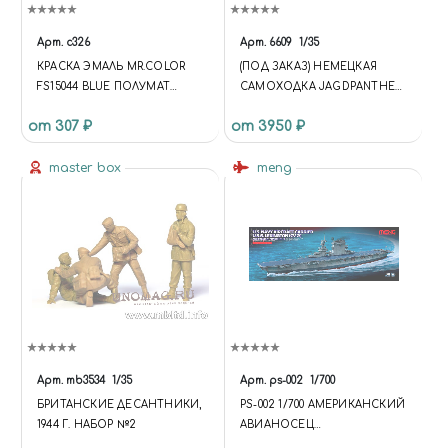
Арт.
c326
Арт.
6609
1/35
КРАСКА ЭМАЛЬ MR.COLOR
(ПОД ЗАКАЗ) НЕМЕЦКАЯ
FS15044 BLUE ПОЛУМАТ
САМОХОДКА JAGDPANTHER
АВИАЦИЯ США, 10МЛ
G2 - DRAGON 6609 1:35
от 307 ₽
от 3950 ₽
master box
meng
Арт.
mb3534
1/35
Арт.
ps-002
1/700
БРИТАНСКИЕ ДЕСАНТНИКИ,
PS-002 1/700 АМЕРИКАНСКИЙ
1944 Г. НАБОР №2
АВИАНОСЕЦ
«ЛЕКСИНГТОН» (CV-2)