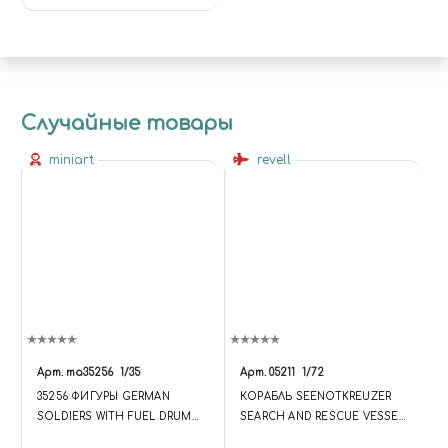
Случайные товары
miniart
revell
Арт.
ma35256
1/35
Арт.
05211
1/72
35256 ФИГУРЫ GERMAN
КОРАБЛЬ SEENOTKREUZER
SOLDIERS WITH FUEL DRUMS
SEARCH AND RESCUE VESSEL
(SPECIAL EDITION) (1:35)
BERLIN (1:72)