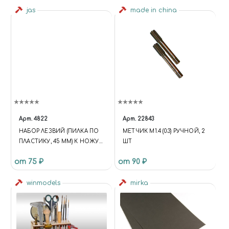
jas
made in china
Арт.
4822
Арт.
22843
НАБОР ЛЕЗВИЙ (ПИЛКА ПО
МЕТЧИК М1.4 (0.3) РУЧНОЙ, 2
ПЛАСТИКУ, 45 ММ) К НОЖУ
ШТ
С ЦАНГОВЫМ ЗАЖИМОМ, 5
от 75 ₽
от 90 ₽
ШТ, JAS 4822
winmodels
mirka