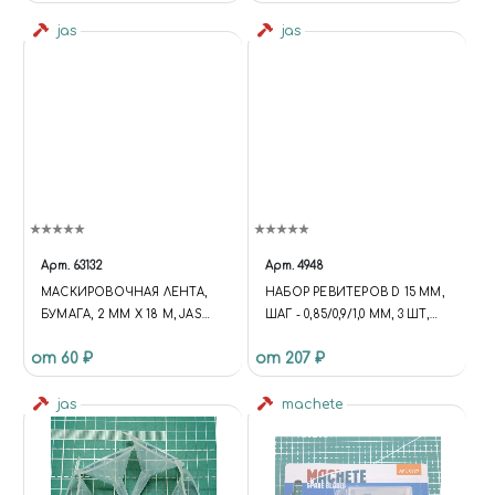
jas
jas
Арт.
63132
Арт.
4948
МАСКИРОВОЧНАЯ ЛЕНТА,
НАБОР РЕВИТЕРОВ D 15 ММ,
БУМАГА, 2 ММ Х 18 М, JAS
ШАГ - 0,85/0,9/1,0 ММ, 3 ШТ,
63132
JAS 4948
от 60 ₽
от 207 ₽
jas
machete