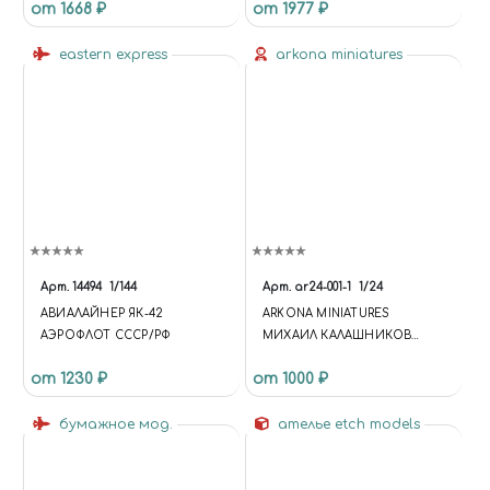
от 1668 ₽
от 1977 ₽
eastern express
arkona miniatures
Арт.
14494
1/144
Арт.
ar24-001-1
1/24
АВИАЛАЙНЕР ЯК-42
ARKONA MINIATURES
АЭРОФЛОТ СССР/РФ
МИХАИЛ КАЛАШНИКОВ
(СМОЛА) МАСШТАБ
от 1230 ₽
от 1000 ₽
бумажное мод.
ателье etch models