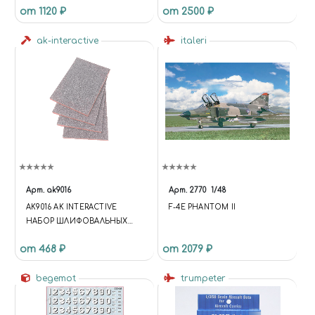
от 1120 ₽
от 2500 ₽
ak-interactive
italeri
Арт.
ak9016
Арт.
2770
1/48
AK9016 AK INTERACTIVE
F-4E PHANTOM II
НАБОР ШЛИФОВАЛЬНЫХ
ГУБОК #120 (4 ШТ.)
от 468 ₽
от 2079 ₽
begemot
trumpeter