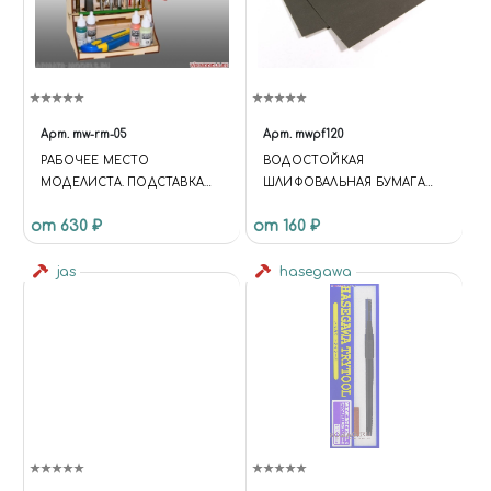
Арт.
mw-rm-05
Арт.
mwpf120
РАБОЧЕЕ МЕСТО
BОДОСТОЙКАЯ
МОДЕЛИСТА. ПОДСТАВКА
ШЛИФОВАЛЬНАЯ БУМАГА
ПОД ИНСТРУМЕНТ -
P120
от 630 ₽
от 160 ₽
ОБНОВЛЁННАЯ ВЕРСИЯ.
jas
hasegawa