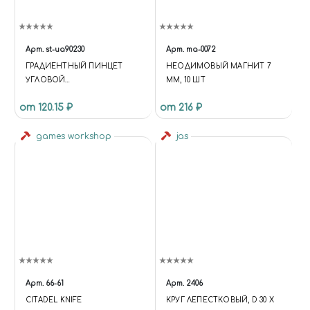
Арт.
st-ua90230
Арт.
ma-0072
ГРАДИЕНТНЫЙ ПИНЦЕТ
НЕОДИМОВЫЙ МАГНИТ 7
УГЛОВОЙ
ММ, 10 ШТ
(КОМБИНИРОВАННЫЙ)
от 120.15 ₽
от 216 ₽
GRADIENT TWEEZERS
ANGLED (COMBINED)
games workshop
jas
Арт.
66-61
Арт.
2406
CITADEL KNIFE
КРУГ ЛЕПЕСТКОВЫЙ, D 30 Х