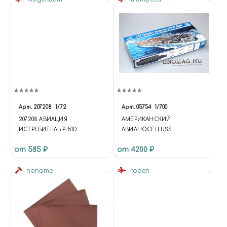
Арт.
207208
1/72
Арт.
05754
1/700
207208 АВИАЦИЯ
АМЕРИКАНСКИЙ
ИСТРЕБИТЕЛЬ P-51D
АВИАНОСЕЦ USS
"МУСТАНГ"
THEODORE ROOSEVELT
от 585 ₽
от 4200 ₽
CVN-71 (2006Г.)
noname
roden