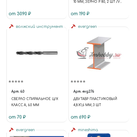
10 ММ, ЗЕРНО Р 80, 2 ШТ./УП.,
БЛИСТЕР, JAS 2406
от 3090 ₽
от 190 ₽
волжский инструмент
evergreen
Арт.
6.0
Арт.
evg276
СВЕРЛО СПИРАЛЬНОЕ Ц/Х
ДВУТАВР ПЛАСТИКОВЫЙ
КЛАСС А, 6.0 ММ
4,8Х1,6 ММ, 3 ШТ
от 70 ₽
от 690 ₽
evergreen
mineshima