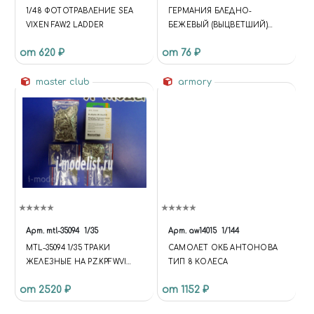
1/48 ФОТОТРАВЛЕНИЕ SEA
ГЕРМАНИЯ БЛЕДНО-
VIXEN FAW.2 LADDER
БЕЖЕВЫЙ (ВЫЦВЕТШИЙ)
“ОСКОЛОЧНЫЙ” (КАТАЛОГ/
от 620 ₽
от 76 ₽
ГЕРМАНИЯ) НАЗНАЧЕНИЕ:
АРМИЯ ГЕРМАНИИ ВЕРМАХТ
master club
- II WW. ПРИМЕНЕНИЕ:
armory
ТРЁХЦВЕТНЫЙ КАМУФЛЯЖ:
КУРТКИ, БРЮКИ,
КОМБИНЕЗОНЫ, ПАЛАТКИ -
В ЕВРОПЕ И АФРИКЕ
Арт.
mtl-35094
1/35
Арт.
aw14015
1/144
MTL-35094 1/35 ТРАКИ
САМОЛЕТ ОКБ АНТОНОВА
ЖЕЛЕЗНЫЕ НА PZ.KPFW.VI
ТИП 8 КОЛЕСА
AUSF.B KINGTIGER,
от 2520 ₽
от 1152 ₽
TRANSPORT TRACK GG
26/660/300 LATE