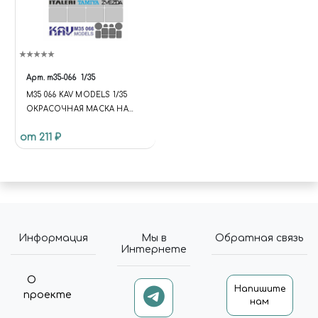
Арт.
m35-066
1/35
M35 066 KAV MODELS 1/35
ОКРАСОЧНАЯ МАСКА НА
HUMMER (ITALERI, TAMIYA,
от 211 ₽
ЗВЕЗДА)
Информация
Мы в
Обратная связь
Интернете
О
Напишите
проекте
нам