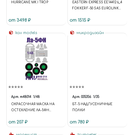
HURRICANE MK.I TROP
EASTERN EXPRESS ЕЕ144126_4
FOKKER F-50 SAS EUROLINK
(LIMITED EDITION) 1/144
от 3498 ₽
от 1515 ₽
kav models
микродизайн
Арт.
m48014
1/48
Арт.
035356
1/35
ОКРАСОЧНАЯ МАСКА НА
БТ-5 НАДГУСЕНИЧНЫЕ
ОСТЕКЛЕНИЕ ЛА-5ФН
ПОЛКИ
(ЗВЕЗДА)
от 207 ₽
от 780 ₽
моделист
trumpeter