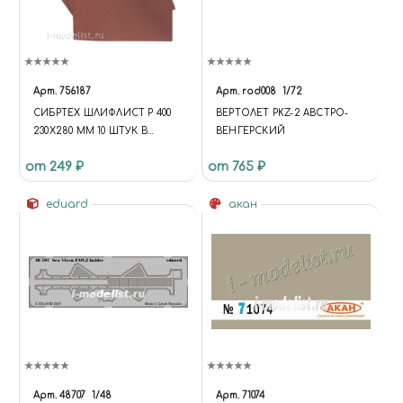
Арт.
756187
Арт.
rod008
1/72
СИБРТЕХ ШЛИФЛИСТ Р 400
ВЕРТОЛЕТ PKZ-2 АВСТРО-
230Х280 ММ 10 ШТУК В
ВЕНГЕРСКИЙ
УПАКОВКЕ
от 249 ₽
от 765 ₽
eduard
акан
Арт.
48707
1/48
Арт.
71074