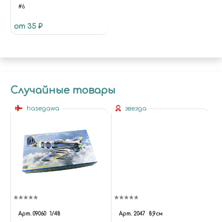
#6
от 35 ₽
Случайные товары
hasegawa
звезда
Арт.
09060
1/48
Арт.
2047
8,9см