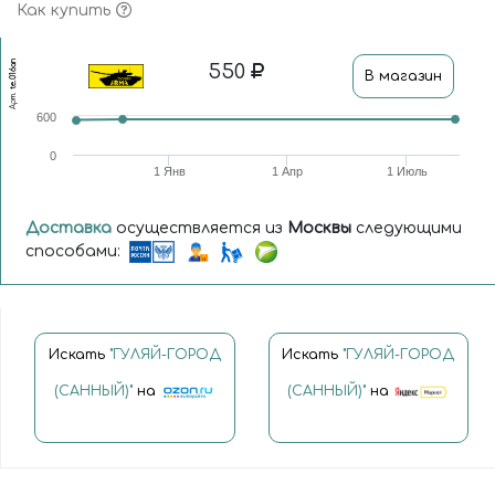
Как купить
te.016ап
550
В магазин
Арт.
600
0
1 Янв
1 Апр
1 Июль
Доставка
осуществляется из
Москвы
следующими
способами:
Искать
"ГУЛЯЙ-ГОРОД
Искать
"ГУЛЯЙ-ГОРОД
(САННЫЙ)"
на
(САННЫЙ)"
на