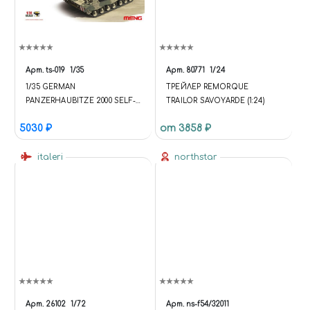
Арт.
ts-019
1/35
Арт.
80771
1/24
1/35 GERMAN
ТРЕЙЛЕР REMORQUE
PANZERHAUBITZE 2000 SELF-
TRAILOR SAVOYARDE (1:24)
PROPELLED HOWITZER
5030 ₽
от 3858 ₽
W/ADD-ON ARMOR
italeri
northstar
Арт.
26102
1/72
Арт.
ns-f54/32011