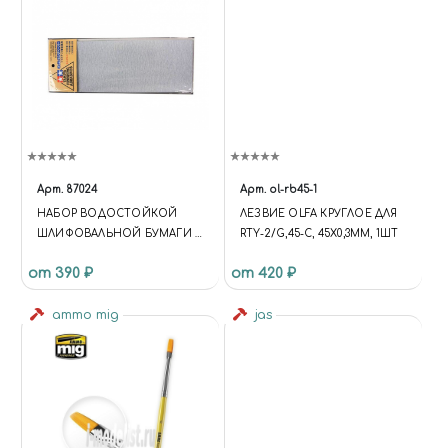
Арт.
87024
Арт.
ol-rb45-1
НАБОР ВОДОСТОЙКОЙ
ЛЕЗВИЕ OLFA КРУГЛОЕ ДЛЯ
ШЛИФОВАЛЬНОЙ БУМАГИ C
RTY-2/G,45-C, 45Х0,3ММ, 1ШТ
ЗЕРНИСТОСТЬЮ
от 390 ₽
от 420 ₽
1200/1500/2000
ammo mig
jas