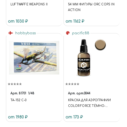
LUFTWAFFE WEAPONS II
54 MM ФИГУРЫ ORC COPS IN
ACTION
от 1030 ₽
от 1162 ₽
hobbyboss
pacific88
Арт.
81701
1/48
Арт.
арт.0044
TA-152 C-0
КРАСКА ДЛЯ АЭРОГРАФИИ
COLOR FORCE ТЁМНО-
ЖЁЛТАЯ ПУСТЫНЯ (DARK
от 1980 ₽
от 173 ₽
YELLOW DESERT)