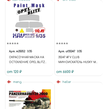
Арт.
m35052
1/35
Арт.
af35347
1/35
ОКРАСОЧНАЯ МАСКА НА
35347 AFV CLUB
ОСТЕКЛЕНИЕ OPEL BLITZ
МИНОИСКАТЕЛЬ HUSKY MK
(ICM)
III
от 120 ₽
от 6600 ₽
meng
heller