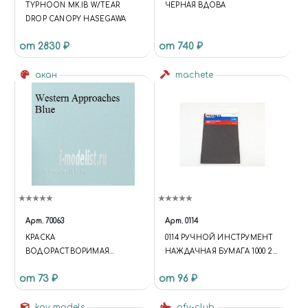
TYPHOON MK.IB W/TEAR
ЧЕРНАЯ ВДОВА
DROP CANOPY HASEGAWA
от 2830 ₽
от 740 ₽
акан
machete
Арт.
70063
Арт.
0114
КРАСКА
0114 РУЧНОЙ ИНСТРУМЕНТ
ВОДОРАСТВОРИМАЯ
НАЖДАЧНАЯ БУМАГА 1000 2
WESTERN APPROACHES BLUE
ЛИСТА
от 73 ₽
от 96 ₽
ОКРАСКА НАДВОДНЫХ
БОРТОВ КОРАБЛЕЙ ВМФ
АНГЛИИ С 1941 ГОДА
kav models
afv-club