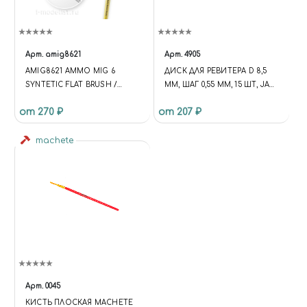
Арт.
amig8621
Арт.
4905
AMIG8621 AMMO MIG 6
ДИСК ДЛЯ РЕВИТЕРА D 8,5
SYNTETIC FLAT BRUSH /
ММ, ШАГ 0,55 ММ, 15 ШТ, JAS
СИНТЕТИЧЕСКАЯ ПЛОСКАЯ
4905
от 270 ₽
от 207 ₽
КИСТЬ
machete
Арт.
0045
КИСТЬ ПЛОСКАЯ MACHETE