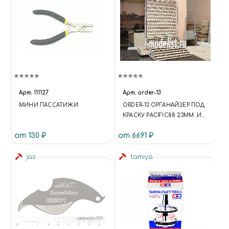
Арт.
111127
Арт.
order-13
МИНИ ПАССАТИЖИ
ORDER-13 ОРГАНАЙЗЕР ПОД
КРАСКУ PACIFIC88 23ММ. И
PACIFIC88 АЭРО 26 ММ. С
от 130 ₽
от 6691 ₽
ЯЩИКОМ.
jas
tamiya