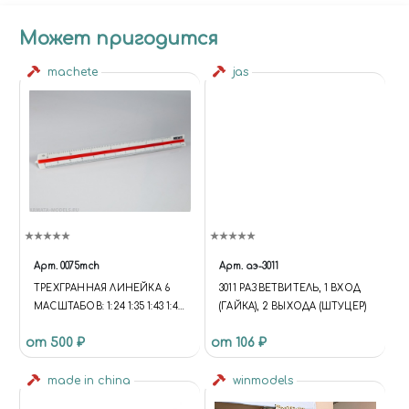
Может пригодится
machete
jas
Арт.
0075mch
Арт.
аэ-3011
ТРЕХГРАННАЯ ЛИНЕЙКА 6
3011 РАЗВЕТВИТЕЛЬ, 1 ВХОД
МАСШТАБОВ: 1:24 1:35 1:43 1:48
(ГАЙКА), 2 ВЫХОДА (ШТУЦЕР)
1:72 1:144
от 500 ₽
от 106 ₽
made in china
winmodels