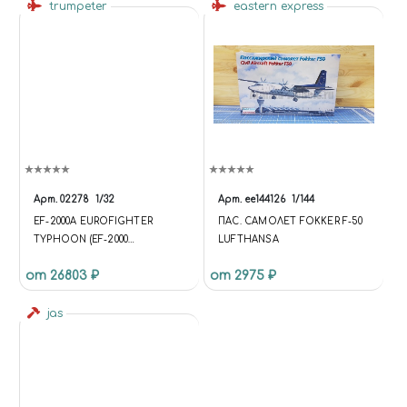
trumpeter
eastern express
Арт.
02278
1/32
Арт.
ее144126
1/144
EF-2000A EUROFIGHTER
ПАС. САМОЛЕТ FOKKER F-50
TYPHOON (EF-2000
LUFTHANSA
ЕВРОФАЙТЕР «ТАЙФУН»)
от 26803 ₽
от 2975 ₽
jas