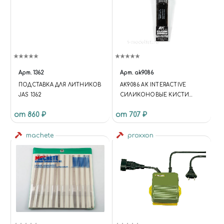
Арт.
1362
Арт.
ak9086
ПОДСТАВКА ДЛЯ ЛИТНИКОВ
AK9086 AK INTERACTIVE
JAS 1362
СИЛИКОНОВЫЕ КИСТИ
СРЕДНЕГО РАЗМЕРА,
от 860 ₽
от 707 ₽
СРЕДНИЙ НАКОНЕЧНИК (5
ШТ.)
machete
proxxon