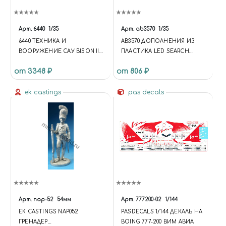
Арт.
6440
1/35
Арт.
ab3570
1/35
6440 ТЕХНИКА И
AB3570 ДОПОЛНЕНИЯ ИЗ
ВООРУЖЕНИЕ САУ BISON II
ПЛАСТИКА LED SEARCH
15CM SIG 33SFL AUF PZ.KPFW.II
LIGHT SET C
от 3348 ₽
от 806 ₽
ek castings
pas decals
Арт.
nap-52
54мм
Арт.
777200-02
1/144
EK CASTINGS NAP052
PASDECALS 1/144 ДЕКАЛЬ НА
ГРЕНАДЕР
BOING 777-200 ВИМ АВИА