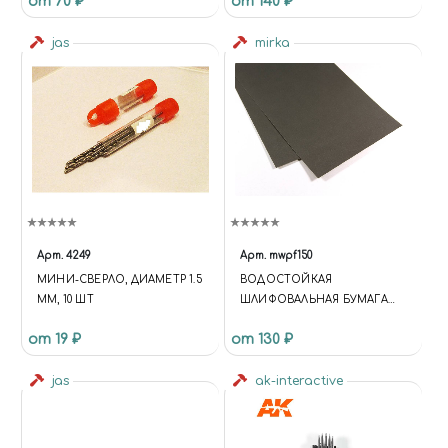
от 70 ₽
от 140 ₽
jas
mirka
Арт.
4249
Арт.
mwpf150
МИНИ-СВЕРЛО, ДИАМЕТР 1.5
BОДОСТОЙКАЯ
ММ, 10 ШТ
ШЛИФОВАЛЬНАЯ БУМАГА
P150
от 19 ₽
от 130 ₽
jas
ak-interactive