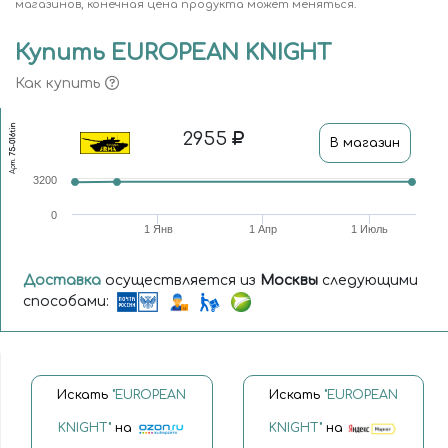
магазинов, конечная цена продукта может меняться.
Купить EUROPEAN KNIGHT
Как купить
75-016tin
2955
В магазин
Арт.
3200
0
1 Янв
1 Апр
1 Июль
Доставка
осуществляется из
Москвы
следующими
способами:
Искать
"EUROPEAN
Искать
"EUROPEAN
KNIGHT"
на
KNIGHT"
на