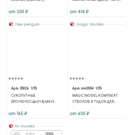
МАГАЗИН СБОРНЫХ
Т-62 (TRUMPETER)
МАСШТАБНЫХ МОДЕЛЕЙ,
от 300 ₽
от 414 ₽
КРАСОК, АЭРОГРАФОВ И
ИНСТРУМЕНТОВ ДЛЯ
new penguin
magic models
МОДЕЛИЗМА. ДОСТАВКА ПО
РОССИИ.", "URL":
"HTTPS://MIRACLE-WORLD.RU",
"LOGO": "HTTPS://MIRACLE-
WORLD.RU/INCLUDE/LOGOTY
PE.PNG", "IMAGE":
"HTTPS://MIRACLE-
WORLD.RU/INCLUDE/LOGOTY
PE.PNG", "TELEPHONE":
"+79191212207", "EMAIL":
"MIRACLE-WORLD@MAIL.RU",
Арт.
35026
1/35
Арт.
mm3554
1/35
"ADDRESS": { "@TYPE":
CУХОПУТНЫЕ
MAGIC MODEL КОМПЛЕКТ
"POSTALADDRESS",
БРОНЕНОСЦЫ (Ч.8) MK.IV
СТВОЛОВ И ГУДОК ДЛЯ
"STREETADDRESS": "УЛ.
SUPPLY
РАННИХ СЕРИЙ ТАНКА Т-26
ТИМИРЯЗЕВА, 27",
от 165 ₽
от 630 ₽
"ADDRESSLOCALITY":
"ЧЕЛЯБИНСК",
kv models
"ADDRESSREGION":
"ЧЕЛЯБИНСКАЯ ОБЛАСТЬ",