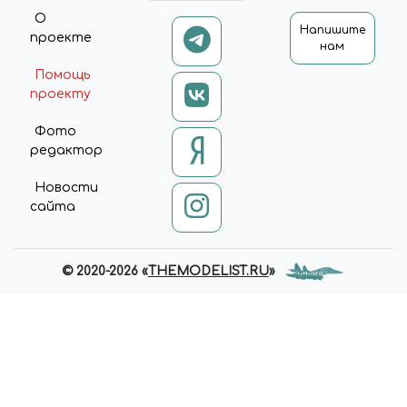
ITEM.DELAY ? 'DELAYED' :
О
Напишите
'ADDED'); });
проекте
нам
API.EACH(DATA.COMPARE,
FUNCTION (INDEX, ITEM) {
Помощь
$('[DATA-COMPARE-ID=' +
проекту
ITEM.ID + ']').ATTR('DATA-
COMPARE-STATE', 'ADDED'); }); };
Фото
UPDATE = FUNCTION {
редактор
$.AJAX('/BITRIX/TEMPLATES/U
NIVERSE_S1/COMPONENTS/I
Новости
NTEC.UNIVERSE/SYSTEM/BAS
сайта
KET.MANAGER/AJAX.PHP', {
'TYPE': 'POST', 'CACHE': FALSE,
'DATATYPE': 'JSON', 'DATA':
{'BASKET': 'Y', 'COMPARE': 'Y',
© 2020-2026 «
THEMODELIST.RU
»
'COMPARE_CODE': 'COMPARE',
'COMPARE_NAME': 'COMPARE',
'CACHE_TYPE': 'N', '~BASKET': 'Y',
'~COMPARE': 'Y',
'~COMPARE_NAME': 'COMPARE',
'~CACHE_TYPE': 'N'}, 'SUCCESS':
FUNCTION (RESPONSE) { DATA