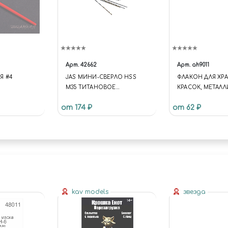
Арт.
42662
Арт.
ah9011
Я #4
JAS МИНИ-СВЕРЛО HSS
ФЛАКОН ДЛЯ ХР
M35 ТИТАНОВОЕ
КРАСОК, МЕТАЛ
ПОКРЫТИЕ D 0,65 ММ 10 ШТ.
КРЫШКА (ОБЪЕМ 3
от 174 ₽
от 62 ₽
kav models
звезда