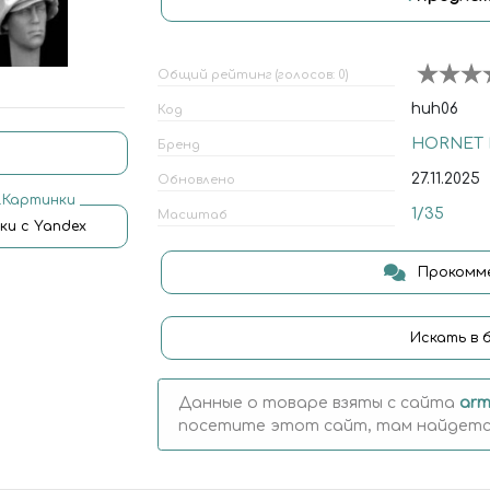
Общий рейтинг (голосов: 0)
huh06
Код
HORNET
Бренд
27.11.2025
Обновлено
.Картинки
1/35
Масштаб
ки с Yandex
Прокомме
Искать в 
Данные о товаре взяты с сайта
arm
посетите этот сайт, там найдется