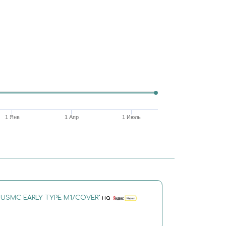
1 Янв
1 Апр
1 Июль
 USMC EARLY TYPE M1/COVER"
на