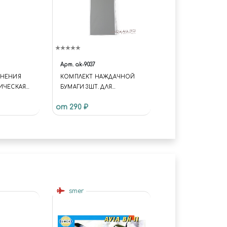
Арт.
ak-9037
АНЕНИЯ
КОМПЛЕКТ НАЖДАЧНОЙ
ЛИЧЕСКАЯ
БУМАГИ 3ШТ. ДЛЯ
0 МЛ)
МОКРОГО ШЛИФОВАНИЯ
от 290 ₽
(GR2500)
smer