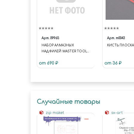
Арт.
09965
Арт.
m0043
НАБОР АЛМАЗНЫХ
КИСТЬ ПЛОСКА
НАДФИЛЕЙ MASTER TOOLS,
140 ММ
от 690 ₽
от 36 ₽
Случайные товары
zip maket
sx-art