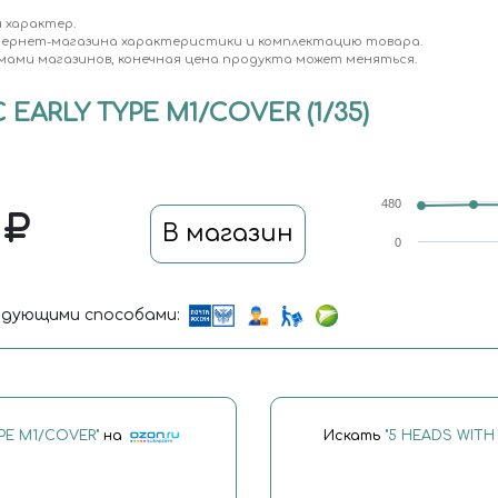
 характер.
тернет-магазина характеристики и комплектацию товара.
мами магазинов, конечная цена продукта может меняться.
EARLY TYPE M1/COVER (1/35)
480
0
В магазин
0
дующими способами:
PE M1/COVER"
на
Искать
"5 HEADS WITH