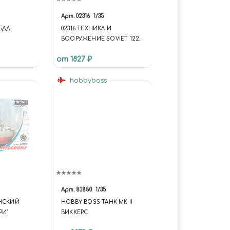
Арт.
02316
1/35
 БДД
02316 ТЕХНИКА И
ВООРУЖЕНИЕ SOVIET 122
MM CORPS GUN M1931/1937
от 1827 ₽
A-19 M1931 WHEEL
hobbyboss
Арт.
83880
1/35
АНСКИЙ
HOBBY BOSS ТАНК MK II
РИ"
ВИККЕРС