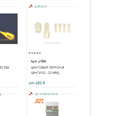
pebaro
Арт.
p1504
ЕСТВА
ЦАНГОВЫЙ ПАТРОН (4
ЦАНГИ 0,3 - 3,2 ММ),
ПОДХОДЯТ ДЛЯ
от 682 ₽
МИНИДРЕЛЕЙ: DO0400,
DO0500, DO0600, DO0650 И
by
DO0800
ak-interactive