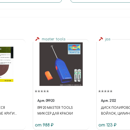
master tools
jas
Арт.
09920
Арт.
2132
ЕСЯ
09920 MASTER TOOLS
ДИСК ПОЛИРОВ
Е КРУГИ
МИКСЕР ДЛЯ КРАСКИ
ВОЙЛОК, ЦИЛИНД
240,
Х 15 ММ, 3 ШТ./УП
от 988 ₽
от 123 ₽
М, 5 ШТ
JAS 2132