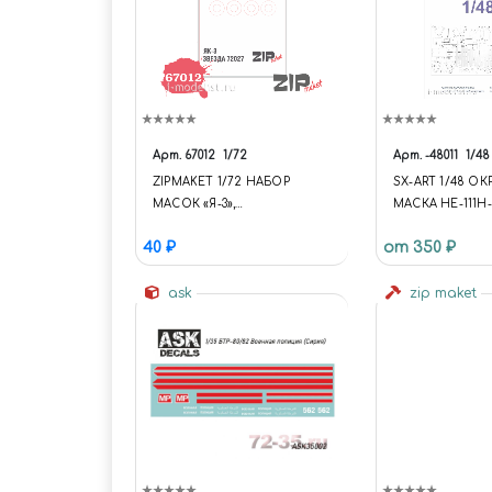
Арт.
67012
1/72
Арт.
-48011
1/48
ZIPMAKET 1/72 НАБОР
SX-ART 1/48 О
МАСОК «Я-3»,
МАСКА HE-111H-
ПРОИЗВОДИТЕЛЬ ЗВЕЗДА
МОДЕЛИ ICM)
40 ₽
от 350 ₽
ask
zip maket