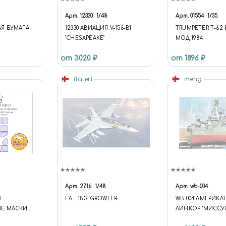
Арт.
12330
1/48
Арт.
01554
1/35
Я БУМАГА
12330 АВИАЦИЯ V-156-B1
TRUMPETER Т-62
"CHESAPEAKE"
МОД.1984
от 3020 ₽
от 1896 ₽
italeri
meng
Арт.
2716
1/48
Арт.
wb-004
3
EA - 18G GROWLER
WB-004 АМЕРИК
Е МАСКИ
ЛИНКОР "МИССУ