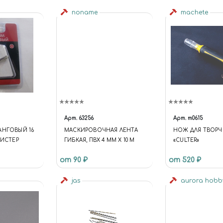
noname
machete
Арт.
63256
Арт.
m0615
АНГОВЫЙ 16
МАСКИРОВОЧНАЯ ЛЕНТА
НОЖ ДЛЯ ТВОРЧ
ЛИСТЕР
ГИБКАЯ, ПВХ 4 ММ Х 10 М
«CULTER»
от 90 ₽
от 520 ₽
jas
aurora hob