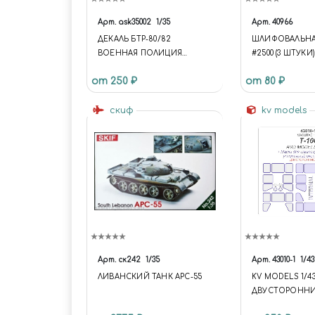
Арт.
ask35002
1/35
Арт.
40966
ДЕКАЛЬ БТР-80/82
ШЛИФОВАЛЬНА
ВОЕННАЯ ПОЛИЦИЯ
#2500 (3 ШТУКИ)
(СИРИЯ)
от 250 ₽
от 80 ₽
скиф
kv models
Арт.
ск242
1/35
Арт.
43010-1
1/43
ЛИВАНСКИЙ ТАНК APC-55
KV MODELS 1/4
ДВУСТОРОННИ
ДЛЯ T-100