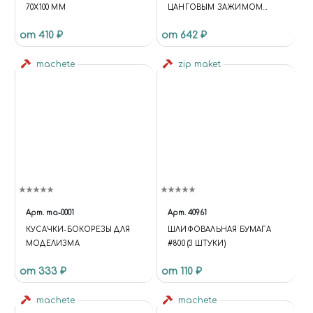
70Х100 ММ
ЦАНГОВЫМ ЗАЖИМОМ
(АЛЮМИНИЙ), 16
от 410 ₽
от 642 ₽
ПРЕДМЕТОВ
machete
zip maket
Арт.
ma-0001
Арт.
40961
КУСАЧКИ-БОКОРЕЗЫ ДЛЯ
ШЛИФОВАЛЬНАЯ БУМАГА
МОДЕЛИЗМА
#800 (3 ШТУКИ)
от 333 ₽
от 110 ₽
machete
machete