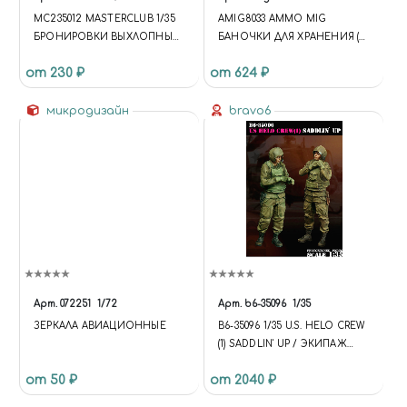
MC235012 MASTERCLUB 1/35
AMIG8033 AMMO MIG
БРОНИРОВКИ ВЫХЛОПНЫХ
БАНОЧКИ ДЛЯ ХРАНЕНИЯ (5
ПАТРУБКОВ ФИГУРНЫЕ ДЛЯ
Х 35 МЛ)
от 230 ₽
от 624 ₽
ТАНКА ТИП 34
микродизайн
bravo6
Арт.
072251
1/72
Арт.
b6-35096
1/35
ЗЕРКАЛА АВИАЦИОННЫЕ
B6-35096 1/35 U.S. HELO CREW
(1) SADDLIN' UP / ЭКИПАЖ
ВЕРТОЛЕТА США (1)
от 50 ₽
от 2040 ₽
"САДИТСЯ В СЕДЛО"