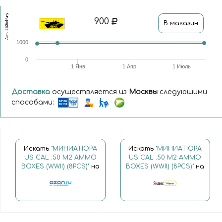
35064fury
900
В магазин
Арт.
1000
0
1 Янв
1 Апр
1 Июль
Доставка
осуществляется из
Москвы
следующими
способами:
Искать
"МИНИАТЮРА
Искать
"МИНИАТЮРА
US CAL .50 M2 AMMO
US CAL .50 M2 AMMO
BOXES (WWII) (8PCS)"
на
BOXES (WWII) (8PCS)"
на