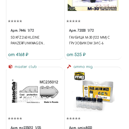
Арт.
7446
1/72
Арт.
72030
1/72
SD.KFZ.260 KLEINE
ГАУБИЦА M-30 (122 MM) С
PANZERFUNKWAGEN
ГРУЗОВИКОМ ЗИС-6
(SD.KFZ.260 ГЕРМАНСКИЙ
от 4168 ₽
от 525 ₽
ЛЁГКИЙ
БРОНЕАВТОМОБИЛЬ
РАДИОСВЯЗИ)
master club
ammo mig
Арт.
mc235012
1/35
Арт.
amig8033