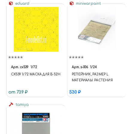
eduard
miniwarpaint
Арт.
cx539
1/72
Арт.
s-006
1/24
CX539 1/72 МАСКА ДЛЯ B-52H
РЕПЕЙНИК, РАЗМЕР L
МАТЕРИАЛЫ: РАСТЕНИЯ
от 739 ₽
530 ₽
tamiya