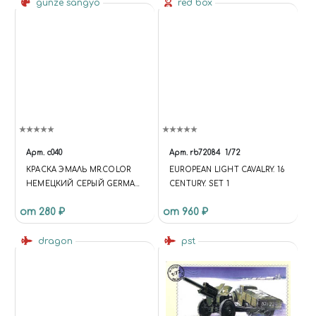
gunze sangyo
red box
Арт.
c040
Арт.
rb72084
1/72
КРАСКА ЭМАЛЬ MR.COLOR
EUROPEAN LIGHT CAVALRY. 16
НЕМЕЦКИЙ СЕРЫЙ GERMAN
CENTURY. SET 1
GRAY БТТ ГЕРМАНИЯ, 10МЛ
от 280 ₽
от 960 ₽
dragon
pst