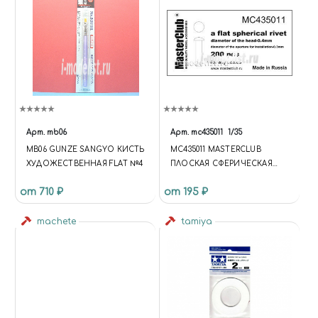
Арт.
mb06
Арт.
mc435011
1/35
MB06 GUNZE SANGYO КИСТЬ
MC435011 MASTERCLUB
ХУДОЖЕСТВЕННАЯ FLAT №4
ПЛОСКАЯ СФЕРИЧЕСКАЯ
ЗАКЛЕПКА, ДИАМЕТР-0.4ММ
от 710 ₽
от 195 ₽
(200 ШТ.)
machete
tamiya