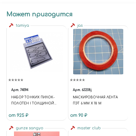
Может пригодится
tamiya
jas
Арт.
74094
Арт.
63208j
НАБОР ТОНКИХ ПИЛОК-
МАСКИРОВОЧНАЯ ЛЕНТА
ПОЛОТЕН I ТОЛЩИНОЙ
ПЭТ 6 ММ Х 18 М
0,1ММ.
от 925 ₽
от 90 ₽
gunze sangyo
master club