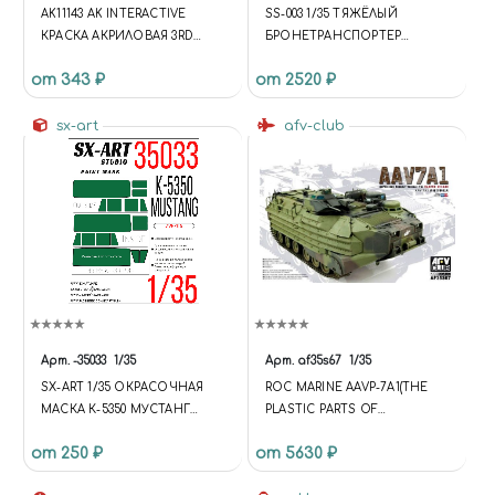
AK11143 AK INTERACTIVE
SS-003 1/35 ТЯЖЁЛЫЙ
КРАСКА АКРИЛОВАЯ 3RD
БРОНЕТРАНСПОРТЕР
GENERATION MINT GREEN
ACHZARIT (РАННИЙ)
от 343 ₽
от 2520 ₽
17ML / МЯТНО-ЗЕЛЕНЫЙ
sx-art
afv-club
Арт.
-35033
1/35
Арт.
af35s67
1/35
SX-ART 1/35 ОКРАСОЧНАЯ
ROC MARINE AAVP-7A1(THE
МАСКА К-5350 МУСТАНГ
PLASTIC PARTS OF
(ЗВЕЗДА)
INJECTION FROM HOBBY
от 250 ₽
от 5630 ₽
BOSS)