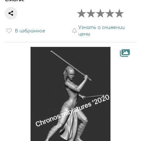
Узнать о снижении
В избранное
цены