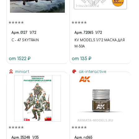
Арт.
0127
1/72
Арт.
72085
1/72
C - 47 SKYTRAIN
KV MODELS 1/72 МАСКА ДЛЯ
М-50А
от 1522 ₽
от 135 ₽
miniart
ak-interactive
Арт.
35248
1/35
Арт.
rc065