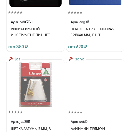
Арт.
bd0070-1
Арт.
evg107
BD0070-1 РУЧНОЙ
ПОЛОСКА ПЛАСТИКОВАЯ
ИНСТРУМЕНТ ПИНЦЕТ
0.25Х4.0 ММ, 10 ШТ
УГЛОВОЙ CURVED TIP
от 350 ₽
от 620 ₽
MODEL TWEEZERS
jas
sona
Арт.
jas2011
Арт.
sn610
ЩЕТКА ЛАТУНЬ, 5 ММ, В
ДЛИННЫЙ ПРЯМОЙ