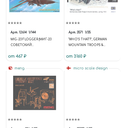
Арт.
12614
1/144
Арт.
3571
1/35
MIG-23 FLOGGER (МИГ-23
"WHO’S THAT?", GERMAN
СОВЕТСКИЙ
MOUNTAIN TROOPS &
МНОГОЦЕЛЕВОЙ
SOVIET MARINES, SPRING 1943
от 467 ₽
от 3160 ₽
ИСТРЕБИТЕЛЬ С КРЫЛОМ
(«КТО ТАМ?», НЕМЕЦКИЕ
ИЗМЕНЯЕМОЙ
ГОРНЫЕ СТРЕЛКИ И
СТРЕЛОВИДНОСТИ)
meng
СОВЕТСКАЯ МОРСКАЯ
micro scale design
ПЕХОТА, ВЕСНА 1943)