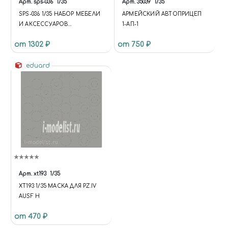
Арт.
sps-036
1/35
Арт.
35039
1/35
SPS-036 1/35 НАБОР МЕБЕЛИ
АРМЕЙСКИЙ АВТОПРИЦЕП
И АКСЕССУАРОВ
1-АП-1
БЛИЖНЕГО ВОСТОКА
от 1302 ₽
от 750 ₽
(СТОЛ, СТУЛ,
КОНДИЦИОНЕР, ЧАЙНИК,
КАЛЬЯН, ВИНТОВКА ТАБУК)
eduard
Арт.
xt193
1/35
XT193 1/35 МАСКА ДЛЯ PZ.IV
AUSF H
от 470 ₽