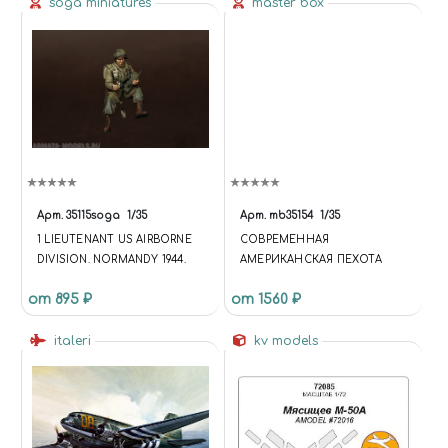
soga miniatures
master box
Арт.
35115soga
1/35
Арт.
mb35154
1/35
1 LIEUTENANT US AIRBORNE
СОВРЕМЕННАЯ
DIVISION. NORMANDY 1944.
АМЕРИКАНСКАЯ ПЕХОТА
от 895 ₽
от 1560 ₽
italeri
kv models