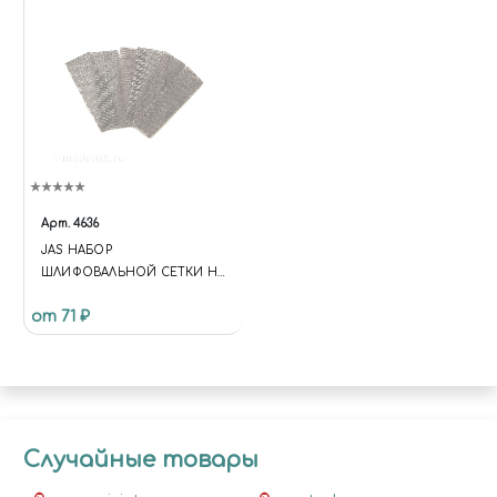
Арт.
4636
JAS НАБОР
ШЛИФОВАЛЬНОЙ СЕТКИ НА
ЛИПУЧКЕ P150 P180 P240 30X90
от 71 ₽
ММ 6 ШТ.
Случайные товары