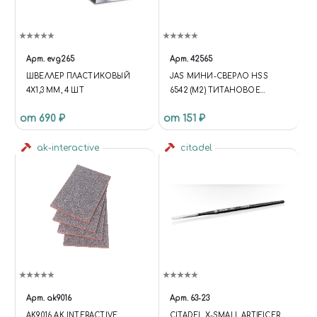
Арт.
evg265
Арт.
42565
ШВЕЛЛЕР ПЛАСТИКОВЫЙ
JAS МИНИ-СВЕРЛО HSS
4Х1,3 ММ, 4 ШТ
6542 (M2) ТИТАНОВОЕ
ПОКРЫТИЕ D 0,8 ММ 10 ШТ.
от 690 ₽
от 151 ₽
ak-interactive
citadel
Арт.
ak9016
Арт.
63-23
AK9016 AK INTERACTIVE
CITADEL X-SMALL ARTIFICER