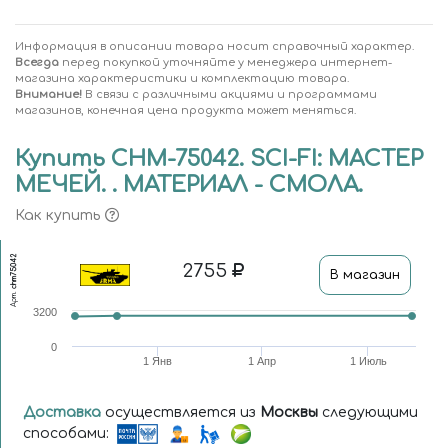
Информация в описании товара носит справочный характер.
Всегда
перед покупкой уточняйте у менеджера интернет-
магазина характеристики и комплектацию товара.
Внимание!
В связи с различными акциями и программами
магазинов, конечная цена продукта может меняться.
Купить CHM-75042. SCI-FI: МАСТЕР
МЕЧЕЙ. . МАТЕРИАЛ - СМОЛА.
Как купить
chm75042
2755
В магазин
Арт.
3200
0
1 Янв
1 Апр
1 Июль
Доставка
осуществляется из
Москвы
следующими
способами: