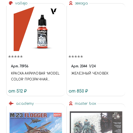
vallejo
звезда
Арт.
70956
Арт.
2044
1/24
КРАСКА АКРИЛОВАЯ `MODEL
ЖЕЛЕЗНЫЙ ЧЕЛОВЕК
COLOR` ПРОЗРАЧНАЯ
ОРАНЖЕВАЯ / CLEAR
от 512 ₽
от 850 ₽
ORANGE
academy
master box