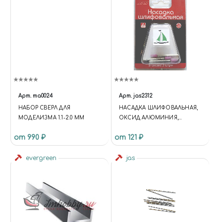
Арт.
ma0024
Арт.
jas2312
НАБОР СВЕРЛ ДЛЯ
НАСАДКА ШЛИФОВАЛЬНАЯ,
МОДЕЛИЗМА 1.1-2.0 ММ
ОКСИД АЛЮМИНИЯ,
КОНУС, 5 Х 10 ММ, В
от 990 ₽
от 121 ₽
БЛИСТЕРЕ, 3 ШТ.
evergreen
jas