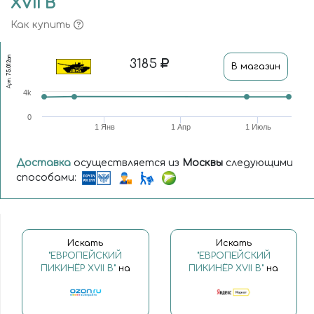
XVII В
Как купить
75.012ап
3185
В магазин
Арт.
4k
0
1 Янв
1 Апр
1 Июль
Доставка
осуществляется из
Москвы
следующими
способами:
Искать
Искать
"ЕВРОПЕЙСКИЙ
"ЕВРОПЕЙСКИЙ
ПИКИНЁР XVII В"
на
ПИКИНЁР XVII В"
на