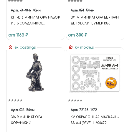
Арт.
kit-40-6
40мм
Арт.
094
54мм
KIT-40-6 МИНИАТЮРА НАБОР
094 M МИНИАТЮРА БЕРТРАН
ИЗ 5 СОЛДАТИКОВ
ДЕ ГУЕСЛИН, УМЕР 1380
"ДРЕВНИЙ РИМ"
от 1163 ₽
от 300 ₽
ek castings
kv models
Арт.
036
54мм
Арт.
72128
1/72
036 R МИНИАТЮРА
KV ОКРАСОЧНАЯ МАСКА JU-
ХОРУНЖИЙ
88 A-4 (REVELL #04672) +
ОРЕНБУРГСКОГО
МАСКИ НА ДИСКИ И