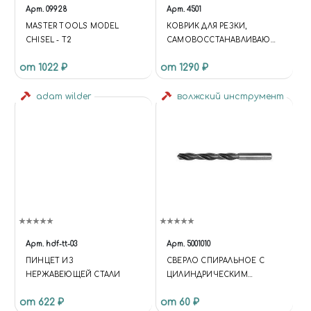
Арт.
09928
Арт.
4501
MASTER TOOLS MODEL
КОВРИК ДЛЯ РЕЗКИ,
CHISEL - T2
САМОВОССТАНАВЛИВАЮЩ
ИЙСЯ 3-Х СЛОЙНЫЙ, А1, 600
от 1022 ₽
от 1290 ₽
Х 900
adam wilder
волжский инструмент
Арт.
hdf-tt-03
Арт.
5001010
ПИНЦЕТ ИЗ
СВЕРЛО СПИРАЛЬНОЕ С
НЕРЖАВЕЮЩЕЙ СТАЛИ
ЦИЛИНДРИЧЕСКИМ
ХВОСТОВИКОМ, 1.4 ММ
от 622 ₽
от 60 ₽