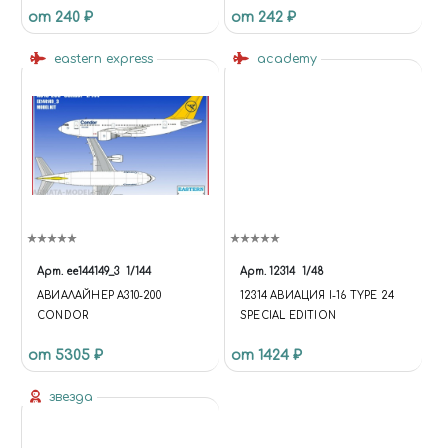
от 240 ₽
от 242 ₽
AMUSING HOBBY 35A011
eastern express
academy
Арт.
ее144149_3
1/144
Арт.
12314
1/48
АВИАЛАЙНЕР А310-200
12314 АВИАЦИЯ I-16 TYPE 24
CONDOR
SPECIAL EDITION
от 5305 ₽
от 1424 ₽
звезда