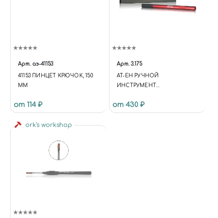
Арт.
аэ-41153
Арт.
3.175
41153 ПИНЦЕТ КРЮЧОК, 150
AT-EH РУЧНОЙ
ММ
ИНСТРУМЕНТ
УНИВЕРСАЛЬНЫЙ ЗАЖИМ
от 114 ₽
от 430 ₽
ИЗ АЛЮМИНИЕВОГО
СПЛАВА, РУЧКА 3.175 ММ
ork's workshop