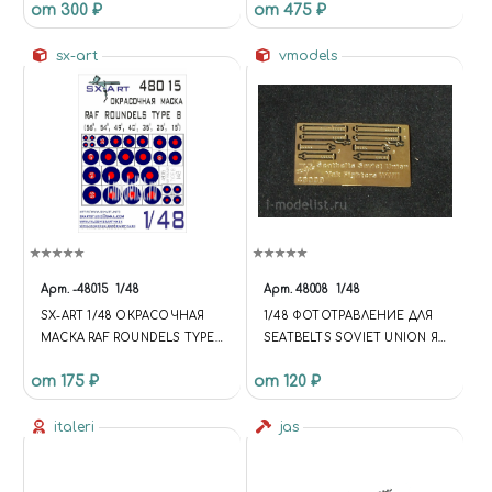
от 300 ₽
от 475 ₽
КАЗАЧЬЕГО ПОЛКА, 1890
КОЛЕСА ДЛЯ МОДЕЛЕЙ
ФИРМЫ REVELL
sx-art
vmodels
Арт.
-48015
1/48
Арт.
48008
1/48
SX-ART 1/48 ОКРАСОЧНАЯ
1/48 ФОТОТРАВЛЕНИЕ ДЛЯ
МАСКА RAF ROUNDELS TYPE
SEATBELTS SOVIET UNION Я
B (56", 54", 49", 40", 35", 25", 15")
FIGHTERS WWII
от 175 ₽
от 120 ₽
italeri
jas