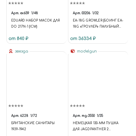
Арт.
ex659
1/48
Арт.
03206
1/32
EDUARD НАБОР МАСОК ДЛЯ
EA-18G GROWLER (БОИНГ EA-
DO 217N-1 (ICM)
18G «ГРОУЛЕР» ПАЛУБНЫЙ
САМОЛЁТ
от 840 ₽
от 36334 ₽
РАДИОЭЛЕКТРОННОЙ
БОРЬБЫ ВМС США )
звезда
modelgun
Арт.
6228
1/72
Арт.
mg-3550
1/35
БРИТАНСКИЕ САНИТАРЫ
НЕМЕЦКАЯ 130-ММ ПУШКА
1939-1942
ДЛЯ JAGDPANTHER 2
(ЯГДПАНТЕРА 2 - НАБОР