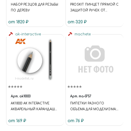
НАБОР РЕЗЦОВ ДЛЯ РЕЗЬБЫ
PROSKIT ПИНЦЕТ ПРЯМОЙ С
ПО ДЕРЕВУ
ЗАЩИТОЙ РУЧЕК ОТ
НАГРЕВА
от 1820 ₽
от 320 ₽
ak-interactive
machete
Арт.
ak10033
Арт.
ma-0757
AK10033 AK INTERACTIVE
ПИПЕТКИ РАЗНОГО
АКВАРЕЛЬНЫЙ КАРАНДАШ
ОБЪЕМА ДЛЯ МОДЕЛИЗМА:
"АЛЮМИНИЙ"/ WEATHERING
5 МЛ, 3 ШТ
от 169 ₽
от 76 ₽
PENCIL: ALUMUNIUM