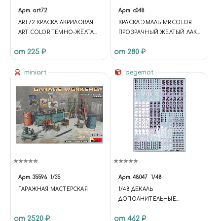
Арт.
art72
Арт.
c048
ART72 КРАСКА АКРИЛОВАЯ
КРАСКА ЭМАЛЬ MR.COLOR
ART COLOR ТЁМНО-ЖЁЛТАЯ
ПРОЗРАЧНЫЙ ЖЕЛТЫЙ ЛАК
ПУСТЫНЯ (DARK YELLOW
CLEAR YELLOW , 10МЛ
от 225 ₽
от 280 ₽
DESERT)
miniart
begemot
Арт.
35596
1/35
Арт.
48047
1/48
ГАРАЖНАЯ МАСТЕРСКАЯ
1/48 ДЕКАЛЬ
ДОПОЛНИТЕЛЬНЫЕ
ОПОЗНАВАТЕЛЬНЫЕ ЗНАКИ
от 2520 ₽
от 462 ₽
МА ВМФ РОССИИ (ОБРАЗЦА