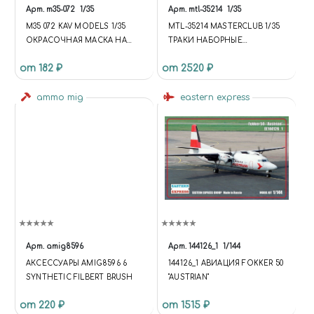
Арт.
m35-072
1/35
Арт.
mtl-35214
1/35
M35 072 KAV MODELS 1/35
MTL-35214 MASTERCLUB 1/35
ОКРАСОЧНАЯ МАСКА НА
ТРАКИ НАБОРНЫЕ
БАНДАЖИ ТАНКА ТИП 34
ЖЕЛЕЗНЫЕ ДЛЯ M41 WALKER
от 182 ₽
от 2520 ₽
(ЗВЕЗДА 3687)
BULLDOG
ammo mig
eastern express
Арт.
amig8596
Арт.
144126_1
1/144
АКСЕССУАРЫ AMIG8596 6
144126_1 АВИАЦИЯ FOKKER 50
SYNTHETIC FILBERT BRUSH
"AUSTRIAN"
от 220 ₽
от 1515 ₽