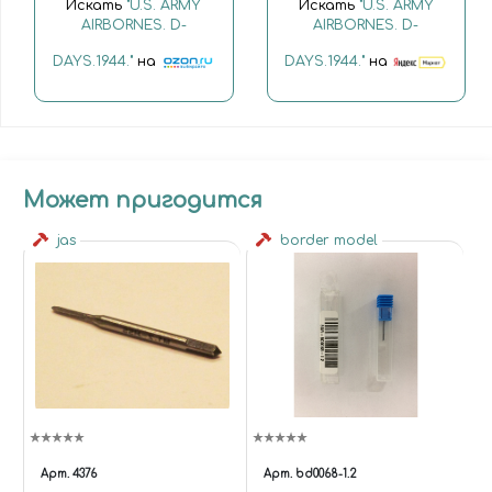
Искать
"U.S. ARMY
Искать
"U.S. ARMY
AIRBORNES. D-
AIRBORNES. D-
DAYS.1944."
на
DAYS.1944."
на
Может пригодится
jas
border model
Арт.
4376
Арт.
bd0068-1.2