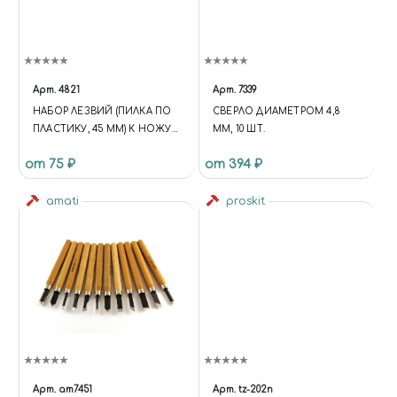
Арт.
4821
Арт.
7339
НАБОР ЛЕЗВИЙ (ПИЛКА ПО
СВЕРЛО ДИАМЕТРОМ 4,8
ПЛАСТИКУ, 45 ММ) К НОЖУ
ММ, 10 ШТ.
С ЦАНГОВЫМ ЗАЖИМОМ, 5
от 75 ₽
от 394 ₽
ШТ, JAS 4821
amati
proskit
Арт.
am7451
Арт.
tz-202n