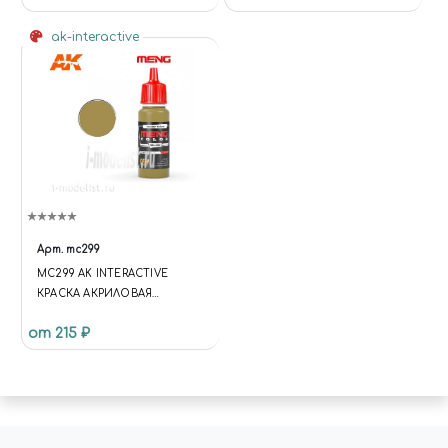
2010 ГОДА)
ak-interactive
Арт.
mc299
MC299 AK INTERACTIVE
КРАСКА АКРИЛОВАЯ
INTERIOR YELLOW, 17ML /
от 215 ₽
ИНТЕРЬЕРНЫЙ ЖЕЛТЫЙ