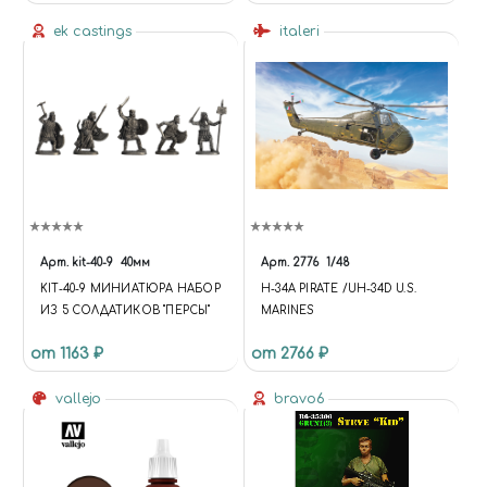
ek castings
italeri
Арт.
kit-40-9
40мм
Арт.
2776
1/48
KIT-40-9 МИНИАТЮРА НАБОР
H-34A PIRATE /UH-34D U.S.
ИЗ 5 СОЛДАТИКОВ "ПЕРСЫ"
MARINES
от 1163 ₽
от 2766 ₽
vallejo
bravo6