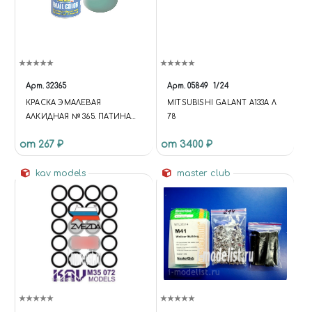
Арт.
32365
Арт.
05849
1/24
КРАСКА ЭМАЛЕВАЯ
MITSUBISHI GALANT A133A Λ
АЛКИДНАЯ № 365. ПАТИНА
78
ЗЕЛЕНАЯ, ШЕЛКОВО-
от 267 ₽
от 3400 ₽
МАТОВАЯ, 14 МЛ.
kav models
master club