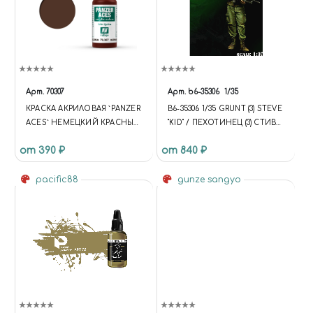
Арт.
70307
Арт.
b6-35306
1/35
КРАСКА АКРИЛОВАЯ `PANZER
B6-35306 1/35 GRUNT (3) STEVE
ACES` НЕМЕЦКИЙ КРАСНЫЙ
"KID" / ПЕХОТИНЕЦ (3) СТИВ
СТОП-СИГНАЛ / GERMAN
"МАЛЫШ"
от 390 ₽
от 840 ₽
RED TAIL LIGHT
pacific88
gunze sangyo