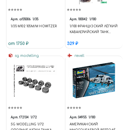
Арт.
af35006
1/35
Арт.
100042
1/100
1/35 M102 105M/M HOWITZER
1/100 ФРАНЦУЗСКИЙ ЛЁГКИЙ
КАВАЛЕРИЙСКИЙ ТАНК
АМR33
от 1750 ₽
329 ₽
sg modelling
revell
Арт.
f72134
1/72
Арт.
04955
1/100
SG MODELLING 1/72
АМЕРИКАНСКИЙ