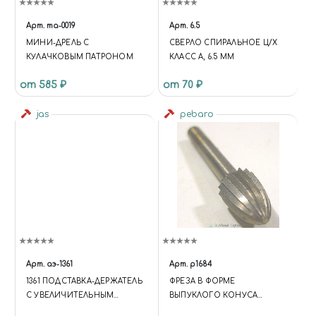
Арт.
ma-0019
Арт.
6.5
МИНИ-ДРЕЛЬ С
СВЕРЛО СПИРАЛЬНОЕ Ц/Х
КУЛАЧКОВЫМ ПАТРОНОМ
КЛАСС А, 6.5 ММ
от 585 ₽
от 70 ₽
jas
pebaro
Арт.
аэ-1361
Арт.
p1684
1361 ПОДСТАВКА-ДЕРЖАТЕЛЬ
ФРЕЗА В ФОРМЕ
С УВЕЛИЧИТЕЛЬНЫМ
ВЫПУКЛОГО КОНУСА
СТЕКЛОМ, 2 ЗАЖИМА
ДИАМЕТРОМ 6 ММ В