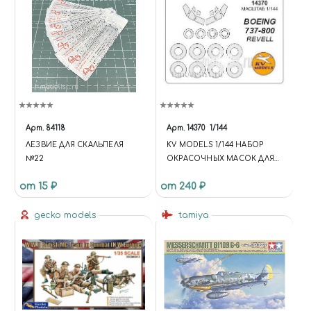
Арт.
84118
Арт.
14370
1/144
ЛЕЗВИЕ ДЛЯ СКАЛЬПЕЛЯ
KV MODELS 1/144 НАБОР
№22
ОКРАСОЧНЫХ МАСОК ДЛЯ
BOEING 737 -800 + МАСКИ НА
от 15 ₽
от 240 ₽
ДИСКИ И КОЛЕСА
gecko models
tamiya