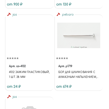
от 900 ₽
от 130 ₽
ПРЕДМЕТОВ, JAS 2712
jas
pebaro
Арт.
аэ-4132
Арт.
p1719
4132 ЗАЖИМ ПЛАСТИКОВЫЙ,
БОР ДЛЯ ШЛИФОВАНИЯ С
1 ШТ. 38 ММ
АЛМАЗНЫМ НАПЫЛЕНИЕМ,
В ФОРМЕ ЛИНЗЫ, 5.0 ММ
от 24 ₽
от 674 ₽
jas