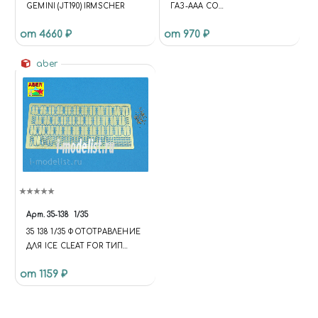
GEMINI (JT190) IRMSCHER
ГАЗ-AAA CО
СЧЕТВЕРЕННЫМ
от 4660 ₽
от 970 ₽
ПУЛЕМЕТОМ МАКСИМ М4
aber
Арт.
35-138
1/35
35 138 1/35 ФОТОТРАВЛЕНИЕ
ДЛЯ ICE CLEAT FOR ТИП
34/76 И ТИП 34/85 ПОЗДНИЙ
от 1159 ₽