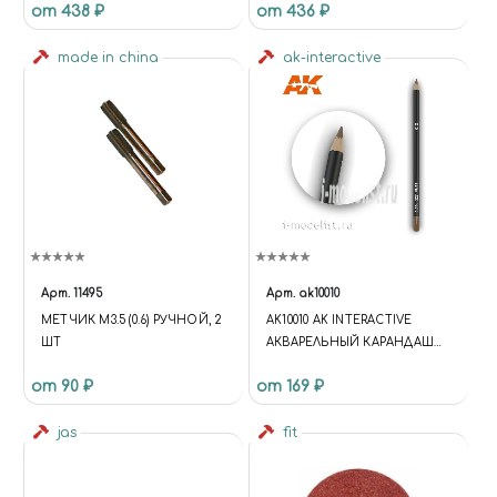
от 438 ₽
от 436 ₽
ПЛАСТИКОВОМ БОКСЕ
made in china
ak-interactive
Арт.
11495
Арт.
ak10010
МЕТЧИК М3.5 (0.6) РУЧНОЙ, 2
AK10010 AK INTERACTIVE
ШТ
АКВАРЕЛЬНЫЙ КАРАНДАШ
"СЕПИЯ" / WATERCOLOR
от 90 ₽
от 169 ₽
PENCIL SEPIA
jas
fit