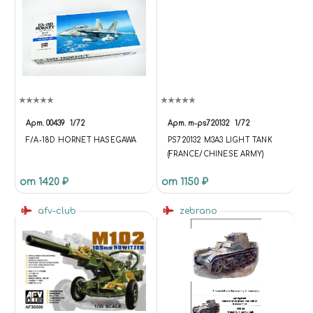
Арт.
00439
1/72
Арт.
m-ps720132
1/72
F/A-18D HORNET HASEGAWA
PS720132 M3A3 LIGHT TANK
(FRANCE/CHINESE ARMY)
от 1420 ₽
от 1150 ₽
afv-club
zebrano