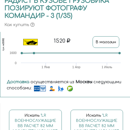
РАДИСТ В КУЗОВЕ ГРУЗОВИКА
ПОЗИРУЮТ ФОТОГРАФУ
КОМАНДИР - 3 (1/35)
Как купить
1520
m35182
В магазин
Арт.
1600
0
1 Янв
1 Апр
1 Июль
Доставка
осуществляется из
Москвы
следующими
способами:
Искать
"LR
Искать
"LR
ВОЕННОСЛУЖАЩИЕ
ВОЕННОСЛУЖАЩИЕ
ВВ РАСЧЕТ 82 ММ
ВВ РАСЧЕТ 82 ММ