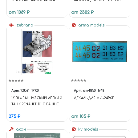
ОПОРНЫЕ КАТКИ ТАНКА
МНОГОЦЕЛЕВОЙ ВЕРТОЛЁТ
ТИП 34 ЛИТЫЕ
SH-60 (1:100)
от 1089 ₽
от 2302 ₽
ПОСЛЕВОЕННЫЕ (СПАЙДЕР),
ТИП 5. 10 ШТ
zebrano
arma models
Арт.
100061
1/100
Арт.
am4850
1/48
1/100 ФРАНЦУЗСКИЙ ЛЁГКИЙ
ДЕКАЛЬ ДЛЯ МИ-24РХР
ТАНК RENAULT D1 С БАШНЕЙ
FT
375 ₽
от 105 ₽
акан
kv models