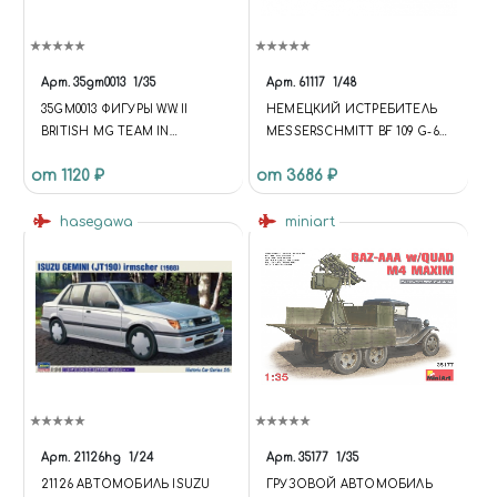
Арт.
35gm0013
1/35
Арт.
61117
1/48
35GM0013 ФИГУРЫ W.W. II
НЕМЕЦКИЙ ИСТРЕБИТЕЛЬ
BRITISH MG TEAM IN
MESSERSCHMITT BF 109 G-6
COMBAT N.W. EUROPE
(1:48)
от 1120 ₽
от 3686 ₽
hasegawa
miniart
Арт.
21126hg
1/24
Арт.
35177
1/35
21126 АВТОМОБИЛЬ ISUZU
ГРУЗОВОЙ АВТОМОБИЛЬ