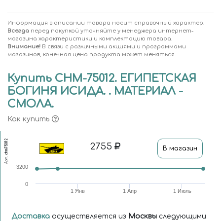
Информация в описании товара носит справочный характер.
Всегда
перед покупкой уточняйте у менеджера интернет-
магазина характеристики и комплектацию товара.
Внимание!
В связи с различными акциями и программами
магазинов, конечная цена продукта может меняться.
Купить CHM-75012. ЕГИПЕТСКАЯ
БОГИНЯ ИСИДА. . МАТЕРИАЛ -
СМОЛА.
Как купить
chm75012
2755
В магазин
Арт.
3200
0
1 Янв
1 Апр
1 Июль
Доставка
осуществляется из
Москвы
следующими