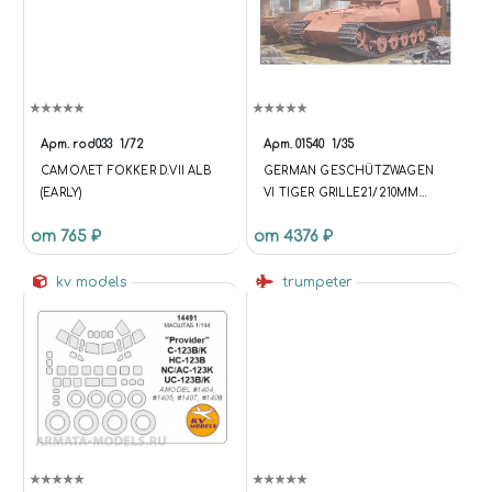
Арт.
rod033
1/72
Арт.
01540
1/35
САМОЛЕТ FOKKER D.VII ALB
GERMAN GESCHÜTZWAGEN
(EARLY)
VI TIGER GRILLE21/210MM
MORTAR 18/1 L/31
от 765 ₽
от 4376 ₽
(ГЕШУТЦВАГЕН VI С 21-СМ
ПУШКОЙ MSR 18 SF
kv models
НЕМЕЦКАЯ САМОХОДНАЯ
trumpeter
АРТИЛЛЕРИЙСКАЯ
УСТАНОВКА )