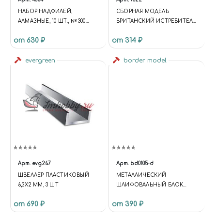
НАБОР НАДФИЛЕЙ,
СБОРНАЯ МОДЕЛЬ
АЛМАЗНЫЕ, 10 ШТ., № 300
БРИТАНСКИЙ ИСТРЕБИТЕЛЬ
(3*140), JAS 4354
ХОУКЕР ХАРРИКЕЙН IIC
от 630 ₽
от 314 ₽
СБОРКА БЕЗ КЛЕЯ 1/72
evergreen
border model
Арт.
evg267
Арт.
bd0105-d
ШВЕЛЛЕР ПЛАСТИКОВЫЙ
МЕТАЛЛИЧЕСКИЙ
6,3Х2 ММ, 3 ШТ
ШЛИФОВАЛЬНЫЙ БЛОК
ЧЕРНЫЙ
от 690 ₽
от 390 ₽