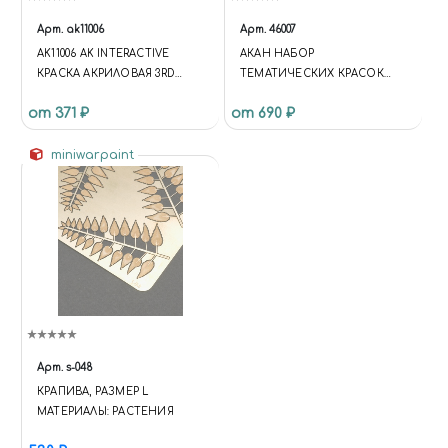
Арт.
ak11006
Арт.
46007
AK11006 AK INTERACTIVE
АКАН НАБОР
КРАСКА АКРИЛОВАЯ 3RD
ТЕМАТИЧЕСКИХ КРАСОК
GENERATION SILVER GREY
"АВИАЦИЯ
от 371 ₽
от 690 ₽
17ML / СЕРЕБРИСТО-СЕРЫЙ
ВЕЛИКОБРИТАНИИ В
ВЕЛИКОЙ ВОЙНЕ 1914-18Г."
miniwarpaint
Арт.
s-048
КРАПИВА, РАЗМЕР L
МАТЕРИАЛЫ: РАСТЕНИЯ