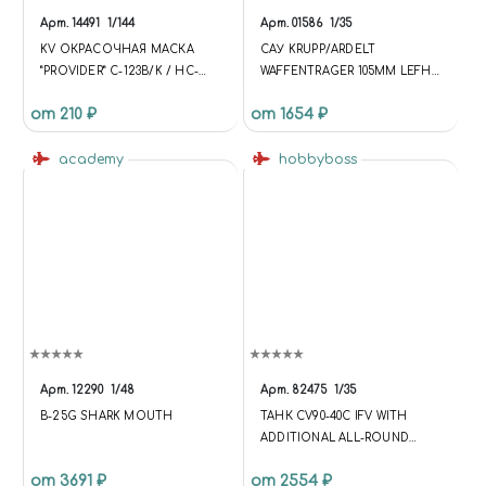
Арт.
14491
1/144
Арт.
01586
1/35
KV ОКРАСОЧНАЯ МАСКА
САУ KRUPP/ARDELT
”PROVIDER” C-123B/K / HC-
WAFFENTRAGER 105MM LEFH-
123B / NC/AC-123K / UC-
18
от 210 ₽
от 1654 ₽
123B/KAMODEL #1404 #1405
#1407 #1408 + МАСКИ НА
ДИСКИ И КОЛЕСА ДЛЯ
academy
hobbyboss
МОДЕЛЕЙ ФИРМЫ AMODEL
Арт.
12290
1/48
Арт.
82475
1/35
B-25G SHARK MOUTH
ТАНК CV90-40C IFV WITH
ADDITIONAL ALL-ROUND
ARMOUR
от 3691 ₽
от 2554 ₽