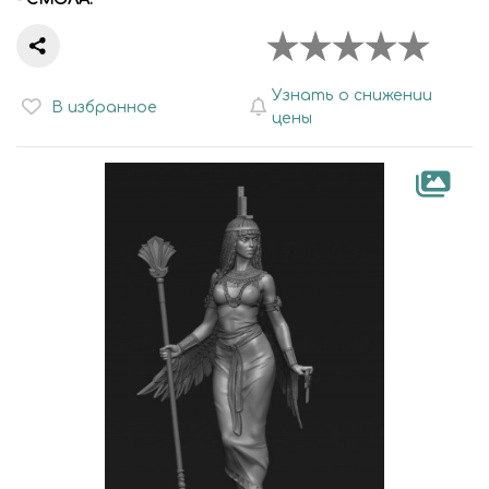
Узнать о снижении
В избранное
цены