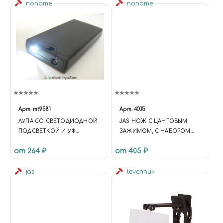
noname
РЕГУЛИРОВКОЙ
noname
НАПРЯЖЕНИЯ)
Арт.
mt9581
Арт.
4005
ЛУПА СО СВЕТОДИОДНОЙ
JAS НОЖ С ЦАНГОВЫМ
ПОДСВЕТКОЙ И УФ
ЗАЖИМОМ, С НАБОРОМ
ДЕТЕКТОРОМ ВАЛЮТ
ЛЕЗВИЙ, 14 ПРЕДМЕТОВ
от 264 ₽
от 405 ₽
jas
levenhuk