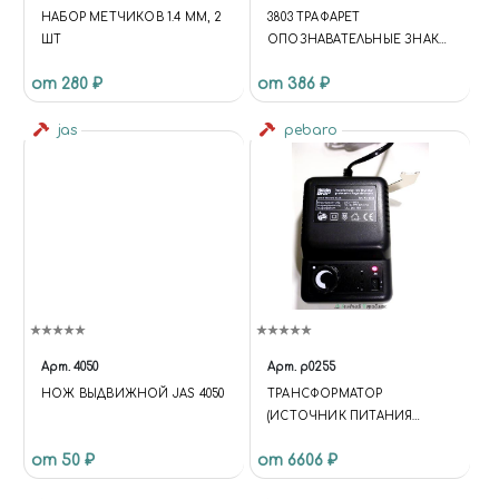
НАБОР МЕТЧИКОВ 1.4 ММ, 2
3803 ТРАФАРЕТ
ШТ
ОПОЗНАВАТЕЛЬНЫЕ ЗНАКИ
АРМИИ ГЕРМАНСКОЙ
от 280 ₽
от 386 ₽
ТЕХНИКИ, 2 МВ
jas
pebaro
Арт.
4050
Арт.
p0255
НОЖ ВЫДВИЖНОЙ JAS 4050
ТРАНСФОРМАТОР
(ИСТОЧНИК ПИТАНИЯ
ПОСТОЯННОГО ТОКА 6-
от 50 ₽
от 6606 ₽
16ВОЛЬТ С
БЕCСТУПЕНЧАТОЙ