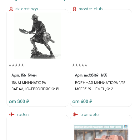
ek castings
master club
Арт.
156
54мм
Арт.
mcf35169
1/35
156 M МИНИАТЮРА
ВОЕННАЯ МИНИАТЮРА 1/35
ЗАПАДНО-ЕВРОПЕЙСКИЙ
MCF35169 НЕМЕЦКИЙ
ПЕХОТИНЕЦ, 14 ВЕК.
СОЛДАТ С МИНОМЕТОМ
от 300 ₽
от 600 ₽
СИСТЕМЫ "LANZ" . ПЕРВАЯ
МИРОВАЯ ВОЙНА
roden
trumpeter