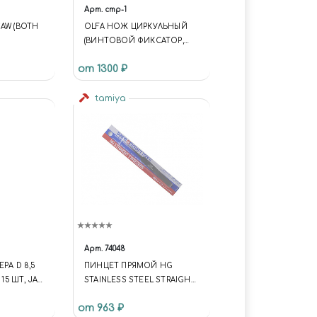
Арт.
cmp-1
AW (BOTH
OLFA НОЖ ЦИРКУЛЬНЫЙ
(ВИНТОВОЙ ФИКСАТОР,
ДИАМЕТР РЕЗА 10-150 ММ)
от 1300 ₽
tamiya
Арт.
74048
РА D 8,5
ПИНЦЕТ ПРЯМОЙ HG
 15 ШТ, JAS
STAINLESS STEEL STRAIGHT
TWEEZERS
от 963 ₽