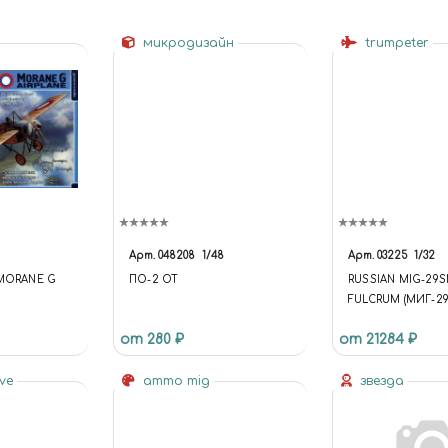
микродизайн
trumpeter
Арт.
048208
1/48
Арт.
03225
1/32
 MORANE G
ПО-2 ОТ
RUSSIAN MIG-29
FULCRUM (МИГ-2
ИЗДЕЛИЕ 9-17 С
от 280 ₽
от 21284 ₽
МНОГОЦЕЛЕВО
ИСТРЕБИТЕЛЬ)
ive
ammo mig
звезда