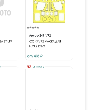
Арт.
cx243
1/72
ВА STUFF
CX243 1/72 МАСКА ДЛЯ
HAS.2 LYNX
от 413 ₽
e
armory