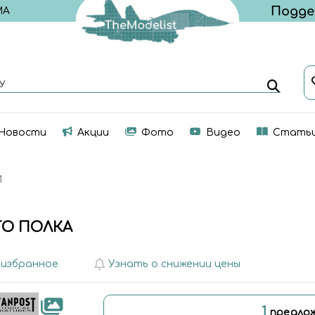
МА
У
Новости
Акции
Фото
Видео
Стать
И
ГО ПОЛКА
 избранное
Узнать о снижении цены
1
предлож