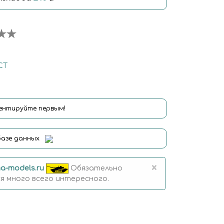
СТ
нтируйте первым!
базе данных
×
a-models.ru
Обязательно
 много всего интересного.