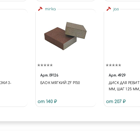
mirka
jas
Арт.
09126
Арт.
4929
ЗКИ 3-
БЛОК МЯГКИЙ ZF P150
ДИСК ДЛЯ РЕВИТЕ
ММ, ШАГ 1.25 ММ,
4929
от 140 ₽
от 207 ₽