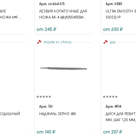
Арт.
ol-kb4-f/5
Арт.
h1001
ВИЕ
ЛЕЗВИЯ ЛОПАТОЧНЫЕ ДЛЯ
ULTRA SMOOTH S
НОЖА №9 10
НОЖА AK-4 6(8)Х355Х055ММ
SIDES) 1P
5ШТ
от 245 ₽
от 630 ₽
made in china
jas
Арт.
761
Арт.
4914
ВОЗДУШНЫЙ
НАДФИЛЬ ЗЕРНО 400
ДИСК ДЛЯ РЕВИТЕ
ММ, ШАГ 1,25 ММ,
4914
от 140 ₽
от 207 ₽