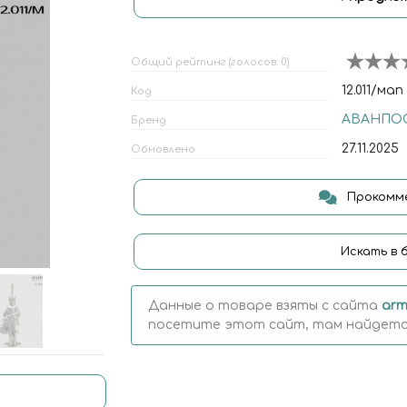
Общий рейтинг (голосов: 0)
12.011/мап
Код
АВАНПО
Бренд
27.11.2025
Обновлено
Прокомме
Искать в 
Данные о товаре взяты с сайта
arm
посетите этот сайт, там найдется