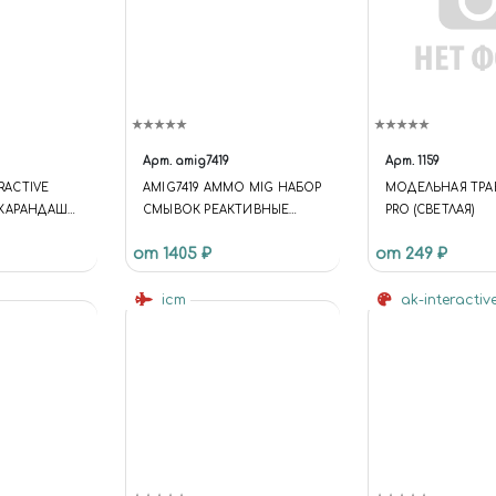
Арт.
amig7419
Арт.
1159
ERACTIVE
AMIG7419 AMMO MIG НАБОР
МОДЕЛЬНАЯ ТРА
 КАРАНДАШ
СМЫВОК РЕАКТИВНЫЕ
PRO (СВЕТЛАЯ)
TERCOLOR
САМОЛЕТЫ ВМС США / US
от 1405 ₽
от 249 ₽
NAVY GREY JETS
icm
ak-interactiv