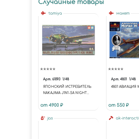
Случайные товары
tamiya
макет
Арт.
61093
1/48
Арт.
4801
1/48
ЯПОНСКИЙ ИСТРЕБИТЕЛЬ
4801 АВИАЦИЯ
NAKAJIMA J1N1-SA NIGHT
FIGHTER GEKKO TYPE 11
от 4900 ₽
от 550 ₽
KOU (IRVING) (1:48)
jas
ak-interact