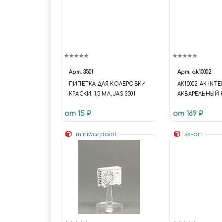
Арт.
3501
Арт.
ak10002
ПИПЕТКА ДЛЯ КОЛЕРОВКИ
AK10002 AK INT
КРАСКИ, 1,5 МЛ, JAS 3501
АКВАРЕЛЬНЫЙ
"РЕЗИНА" / WA
от 15 ₽
от 169 ₽
PENCIL RUBBER
miniwarpaint
sx-art