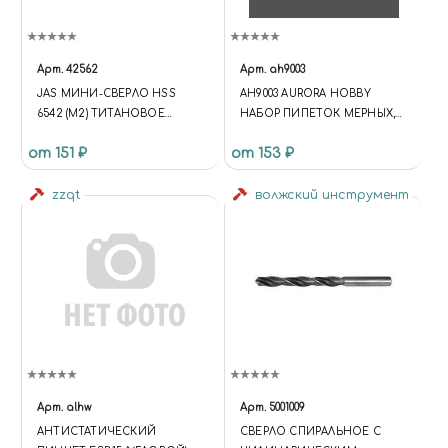
Арт.
42562
Арт.
ah9003
JAS МИНИ-СВЕРЛО HSS
AH9003 AURORA HOBBY
6542 (M2) ТИТАНОВОЕ
НАБОР ПИПЕТОК МЕРНЫХ,
ПОКРЫТИЕ D 0,65 ММ 10 ШТ.
ПОЛИЭТИЛЕН (3 МЛ - 3
от 151 ₽
от 153 ₽
ШТУКИ, 0.2 МЛ - 5 ШТУК)
zzqt
волжский инструмент
Арт.
alhw
Арт.
5001009
АНТИСТАТИЧЕСКИЙ
СВЕРЛО СПИРАЛЬНОЕ С