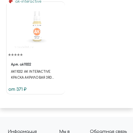
ak-interactive
Арт.
ak11032
AK11032 AK INTERACTIVE
КРАСКА АКРИЛОВАЯ 3RD
GENERATION PALE SAND 17ML
от 371 ₽
/ ПЕСЧАНЫЙ БЛЕДНЫЙ
Информация
Мы в
Обратная связь