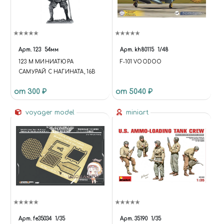
Арт.
123
54мм
Арт.
kh80115
1/48
123 M МИНИАТЮРА
F-101 VOODOO
САМУРАЙ С НАГИНАТА, 16В
от 300 ₽
от 5040 ₽
voyager model
miniart
Арт.
fe35034
1/35
Арт.
35190
1/35