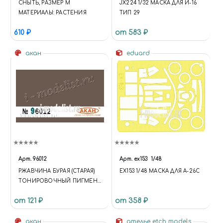
СНЫТЬ, РАЗМЕР M
JX224 1/32 МАСКА ДЛЯ И-16
МАТЕРИАЛЫ: РАСТЕНИЯ
ТИП 29
610 ₽
от 583 ₽
акан
eduard
Арт.
96012
Арт.
ex153
1/48
РЖАВЧИНА БУРАЯ (СТАРАЯ)
EX153 1/48 МАСКА ДЛЯ A-26C
ТОНИРОВОЧНЫЙ ПИГМЕНТ
"АКВА"
от 121 ₽
от 358 ₽
акан
ателье etch models