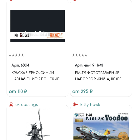
Арт.
65014
Арт.
em-119
1/43
КРАСКА ЧЕРНО-СИНИЙ.
EM-119 ФОТОТРАВЛЕНИЕ.
НАЗНАЧЕНИЕ: ЯПОНСКИЕ
НАБОР ГОРЬКИЙ А, 100 000.
МОРСКИЕ
от 110 ₽
от 295 ₽
БОМБАРДИРОВЩИКИ
ek castings
kitty hawk