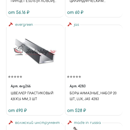
ПИНЦЕТ ESD15 (УГЛОВОЙ)
ЦИЛИНДРИЧЕСКИМ
(НЕОБХОДИМ В
ХВОСТОВИКОМ, 1.3 ММ
от 56.16 ₽
от 60 ₽
КОМПЛЕКТЕ) (ВХОДИТ В
КОМПЛЕКТ) ESD15 ANTI-
STATIC TWEEZERS (ELBOW)
evergreen
jas
(REQUIRED IN THE SET)
(INCORPORATED)
Арт.
evg266
Арт.
4283
ШВЕЛЛЕР ПЛАСТИКОВЫЙ
БОРЫ АЛМАЗНЫЕ, НАБОР 20
4,8Х1,6 ММ, 3 ШТ
ШТ, LUX, JAS 4283
от 690 ₽
от 528 ₽
волжский инструмент
made in russia