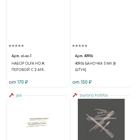
Арт.
ol-sc-1
Арт.
40906
НАБОР OLFA НОЖ
40906 БАНОЧКА 5 МЛ (8
ПЕРОВОЙ С 2-МЯ
ШТУК)
ЛЕЗВИЯМИ KB 6ММ, ДЛЯ
от 170 ₽
от 150 ₽
ВЫРЕЗАНИЯ ПОЛОСОК 1-1,5-
2ММ
jas
aurora hobby