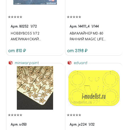
Арт.
80252
1/72
Арт.
144111_4
1/144
HOBBYBOSS 1/72
АВИАЛАЙНЕР MD-80
АМЕРИКАНСКИЙ
РАННИЙ MAGIC LIFE
ИСТРЕБИТЕЛЬ P-40N
(LIMITED EDISION)
от 810 ₽
от 3198 ₽
KITTYHAWK
ВОСТОЧНЫЙ ЭКСПРЕСС,
miniwarpaint
eduard
Арт.
s-050
Арт.
jx224
1/32