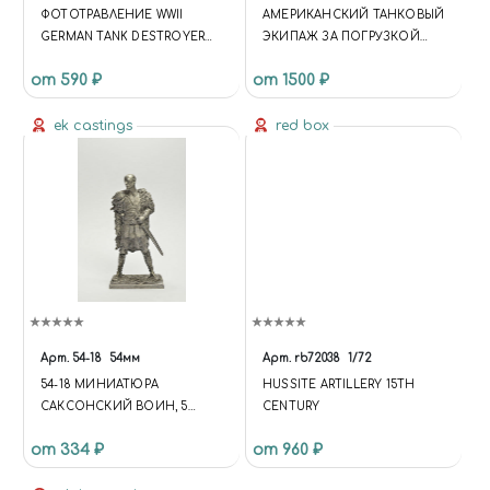
ФОТОТРАВЛЕНИЕ WWII
АМЕРИКАНСКИЙ ТАНКОВЫЙ
GERMAN TANK DESTROYER
ЭКИПАЖ ЗА ПОГРУЗКОЙ
MARDER III (SD.KFZ.139) GRILLS
БОЕЗАПАСА
от 590 ₽
от 1500 ₽
SET
ek castings
red box
Арт.
54-18
54мм
Арт.
rb72038
1/72
54-18 МИНИАТЮРА
HUSSITE ARTILLERY 15TH
САКСОНСКИЙ ВОИН, 5
CENTURY
В.Н.Э.
от 334 ₽
от 960 ₽