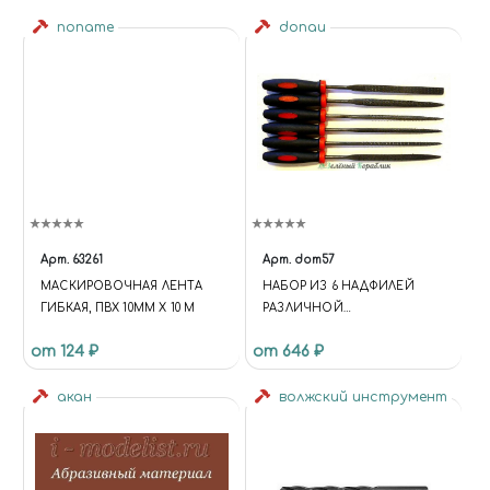
noname
donau
Арт.
63261
Арт.
dom57
МАСКИРОВОЧНАЯ ЛЕНТА
НАБОР ИЗ 6 НАДФИЛЕЙ
ГИБКАЯ, ПВХ 10ММ Х 10 М
РАЗЛИЧНОЙ
КОНФИГУРАЦИИ ДЛЯ
от 124 ₽
от 646 ₽
ГРУБОЙ ОБРАБОТКИ С
ПЛАСТИКОВЫМИ
акан
РУКОЯТКАМИ
волжский инструмент