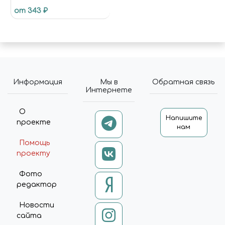
GENERATION GREENISH
от 343 ₽
WHITE 17ML / ЗЕЛЕНОВАТО-
БЕЛЫЙ
Информация
Мы в
Обратная связь
Интернете
О
Напишите
проекте
нам
Помощь
проекту
Фото
редактор
Новости
сайта