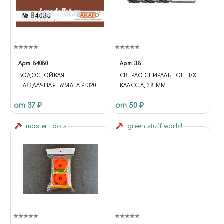
Арт.
84080
Арт.
3.8
ВОДОСТОЙКАЯ
СВЕРЛО СПИРАЛЬНОЕ Ц/Х
НАЖДАЧНАЯ БУМАГА Р: 320
КЛАСС А, 3.8 ММ
(ГРУБЫЙ АБРАЗИВ-
от 37 ₽
от 50 ₽
ОБДИРАЮЩАЯ) 230 Х140ММ
master tools
green stuff world