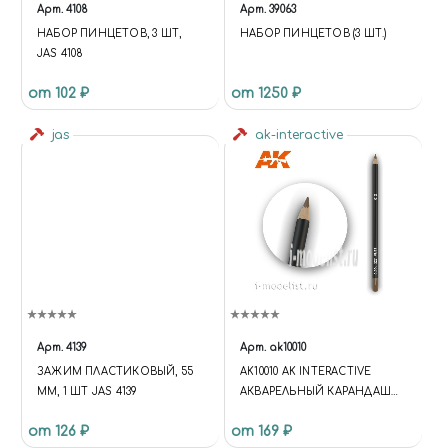
Арт.
4108
Арт.
39063
НАБОР ПИНЦЕТОВ, 3 ШТ,
НАБОР ПИНЦЕТОВ (3 ШТ.)
JAS 4108
от 102 ₽
от 1250 ₽
jas
ak-interactive
Арт.
4139
Арт.
ak10010
ЗАЖИМ ПЛАСТИКОВЫЙ, 55
AK10010 AK INTERACTIVE
ММ, 1 ШТ JAS 4139
АКВАРЕЛЬНЫЙ КАРАНДАШ
"СЕПИЯ" / WATERCOLOR
от 126 ₽
от 169 ₽
PENCIL SEPIA