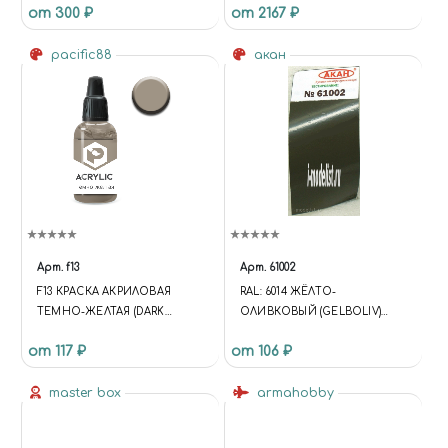
от 300 ₽
от 2167 ₽
СТОЙКИ ДЛЯ РОССИЙСКОЙ
РАКЕТЫ ЗЕМЛЯ-ВОЗДУХ
pacific88
9M38
акан
Арт.
f13
Арт.
61002
F13 КРАСКА АКРИЛОВАЯ
RAL: 6014 ЖЁЛТО-
ТЕМНО-ЖЕЛТАЯ (DARK
ОЛИВКОВЫЙ (GELBOLIV)
YELLOW) ОБЪЕМ: 10 МЛ.
КАМУФЛЯЖ БРОНЕТЕХНИКИ
от 117 ₽
от 106 ₽
ИЛИ ПОЛНАЯ ОКРАСКА
master box
armahobby