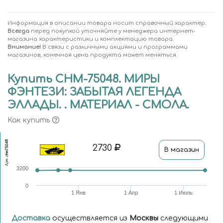
Информация в описании товара носит справочный характер.
Всегда
перед покупкой уточняйте у менеджера интернет-
магазина характеристики и комплектацию товара.
Внимание!
В связи с различными акциями и программами
магазинов, конечная цена продукта может меняться.
Купить CHM-75048. МИРЫ
ФЭНТЕЗИ: ЗАБЫТАЯ ЛЕГЕНДА
ЭЛЛАДЫ. . МАТЕРИАЛ - СМОЛА.
Как купить
chm75048
2730
В магазин
Арт.
3200
0
1 Янв
1 Апр
1 Июль
Доставка
осуществляется из
Москвы
следующими