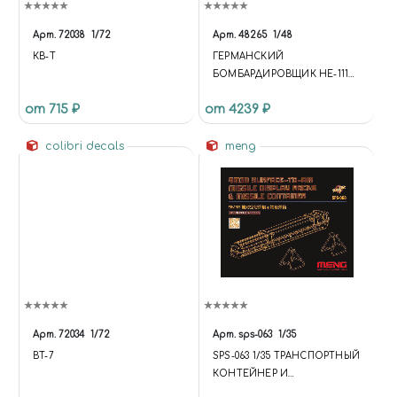
Арт.
72038
1/72
Арт.
48265
1/48
КВ-Т
ГЕРМАНСКИЙ
БОМБАРДИРОВЩИК HE-111H-
6 "СЕВЕРНАЯ АФРИКА"
от 715 ₽
от 4239 ₽
colibri decals
meng
Арт.
72034
1/72
Арт.
sps-063
1/35
BT-7
SPS-063 1/35 ТРАНСПОРТНЫЙ
КОНТЕЙНЕР И
ДЕМОНСТРАЦИОННЫЕ