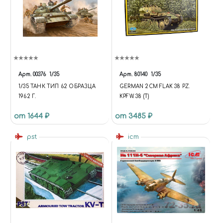
Арт.
00376
1/35
Арт.
80140
1/35
1/35 ТАНК ТИП 62 ОБРАЗЦА
GERMAN 2CM FLAK 38 PZ.
1962 Г.
KPFW. 38 (T)
от 1644 ₽
от 3485 ₽
pst
icm