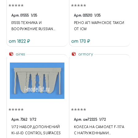
Арт.
01555
1/35
Арт.
035313
1/35
01555 ТЕХНИКА И
РЕНО АГ1 МАРНСКОЕ ТАКСИ
ВООРУЖЕНИЕ RUSSIAN
ОТ ICM
ТАНК 62 ERA MOD. 1962
от 1822 ₽
от 170 ₽
aires
armory
Арт.
7362
1/72
Арт.
aw72325
1/72
1/72 НАБОР ДОПОЛНЕНИЙ
КОЛЕСА НА САМОЛЕТ F-117A
KI-61-ID CONTROL SURFACES
С НАГРУЖЕННЫМИ