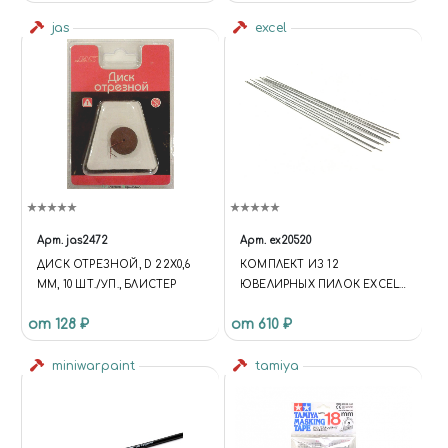
jas
excel
Арт.
jas2472
Арт.
ex20520
ДИСК ОТРЕЗНОЙ, D 22Х0,6
КОМПЛЕКТ ИЗ 12
ММ, 10 ШТ./УП., БЛИСТЕР
ЮВЕЛИРНЫХ ПИЛОК EXCEL
# 2/0
от 128 ₽
от 610 ₽
miniwarpaint
tamiya