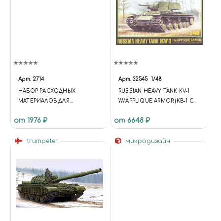
Арт.
2714
Арт.
32545
1/48
НАБОР РАСХОДНЫХ
RUSSIAN HEAVY TANK KV-1
МАТЕРИАЛОВ ДЛЯ
W/APPLIQUE ARMOR (КВ-1 С
БОРМАШИН, 249 ПРЕДМЕТА,
НАКЛАДНОЙ БРОНЁЙ,
от 1976 ₽
от 6648 ₽
JAS 2714
СОВЕТСКИЙ ТЯЖЁЛЫЙ
ТАНК)
trumpeter
микродизайн