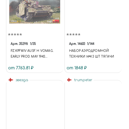
Арт.
35298
1/35
Арт.
14603
1/144
PZ.KPFW.IV AUSF. H VOMAG.
НАБОР АЭРОДРОМНОЙ
EARLY PROD. MAY 1943.
ТЕХНИКИ №4 3 ШТ ТЯГАЧИ
INTERIOR KIT
от 7763.81 ₽
от 1848 ₽
звезда
trumpeter