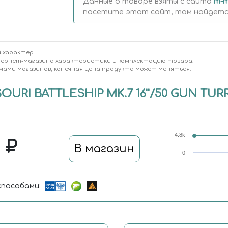
Данные о товаре взяты с сайта
m-m
посетите этот сайт, там найдется
 характер.
тернет-магазина характеристики и комплектацию товара.
мами магазинов, конечная цена продукта может меняться.
OURI BATTLESHIP MK.7 16''/50 GUN TUR
4.8k
0
В магазин
0
пособами: