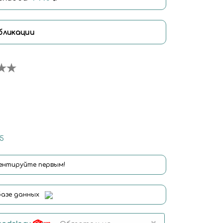
бликации
5
нтируйте первым!
базе данных