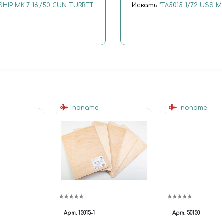
HIP MK.7 16''/50 GUN TURRET
Искать
"ТА5015 1/72 USS 
noname
noname
Арт.
15015-1
Арт.
50150