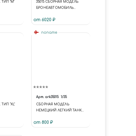
ТИП "M"
35015 СБОРНАЯ МОДЕЛЬ
БРОНЕАВТОМОБИЛЬ
ГАРФОРД ПУТИЛОВ НА
от 6020 ₽
ЛАТЫШСКОЙ/ПОЛЬСКОЙ/
УКРАИНСКОЙ/СОВЕТСКО,
1/35
noname
Арт.
ark35015
1/35
ТИП "XL"
СБОРНАЯ МОДЕЛЬ
НЕМЕЦКИЙ ЛЕГКИЙ ТАНК
Т- I F
от 800 ₽