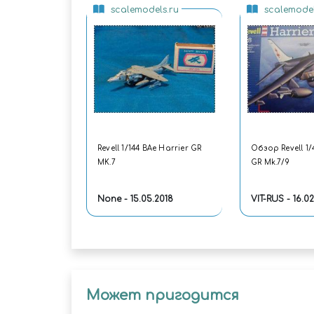
scalemodels.ru
scalemodel
Revell 1/144 BAe Harrier GR
Обзор Revell 1/
MK.7
GR Mk.7/9
None - 15.05.2018
VIT-RUS - 16.0
Может пригодится