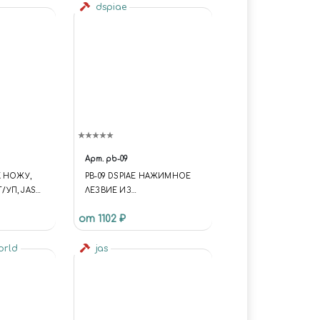
dspiae
Арт.
pb-09
К НОЖУ,
PB-09 DSPIAE НАЖИМНОЕ
Т/УП, JAS
ЛЕЗВИЕ ИЗ
ВОЛЬФРАМОВОЙ СТАЛИ, 0.9
от 1102 ₽
ММ
world
jas