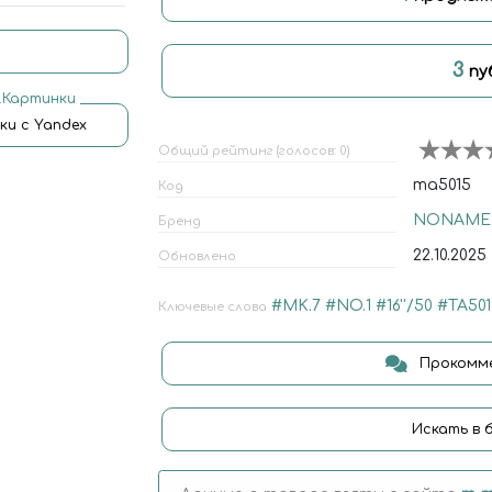
3
пу
.Картинки
ки с Yandex
Общий рейтинг (голосов: 0)
та5015
Код
NONAME
Бренд
22.10.2025
Обновлено
#MK.7
#NO.1
#16''/50
#ТА501
Ключевые слова
Прокомме
Искать в 