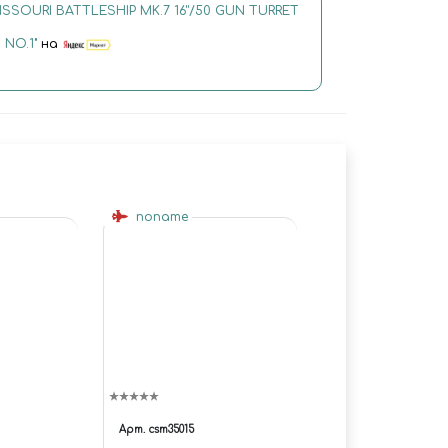
MISSOURI BATTLESHIP MK.7 16''/50 GUN TURRET
NO.1"
на
noname
Арт.
csm35015