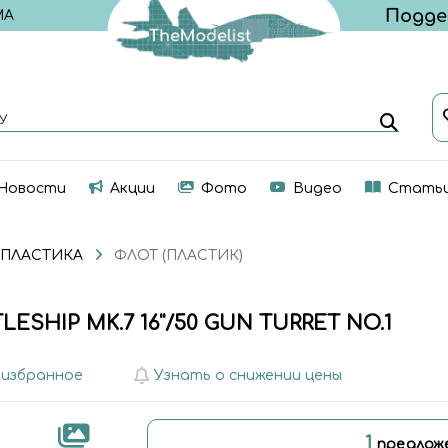
МА
У
Новости
Акции
Фото
Видео
Стать
 ПЛАСТИКА
ФЛОТ (ПЛАСТИК)
LESHIP MK.7 16''/50 GUN TURRET NO.1
 избранное
Узнать о снижении цены
1
предлож