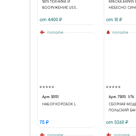
5015 ТЕХНИКА И
КРАСКА АКРИЛ 
ВООРУЖЕНИЕ USS
НЕБЕСНО СИ
MISSOURI BATTLESHIP MK.7
ULTRAMARINE B
от 4400 ₽
от 10 ₽
16"/50 GUN TURRET NO. 1
noname
noname
Арт.
50151
Арт.
75015
1/76
НАБОР КОРОБОК L
СБОРНАЯ МОД
ПОЛЬСКИЙ БАН
75 ₽
от 3260 ₽
noname
noname