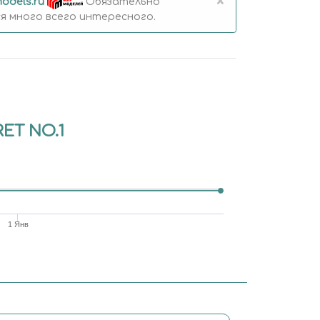
×
odels.ru
Обязательно
 много всего интересного.
RET NO.1
1 Янв