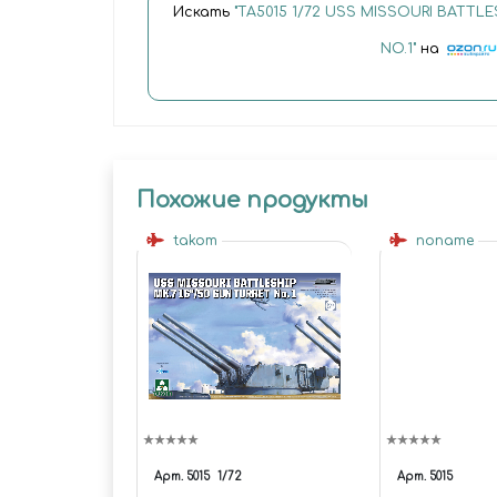
Искать
"ТА5015 1/72 USS MISSOURI BATTLES
NO.1"
на
Похожие продукты
takom
noname
Арт.
5015
1/72
Арт.
5015