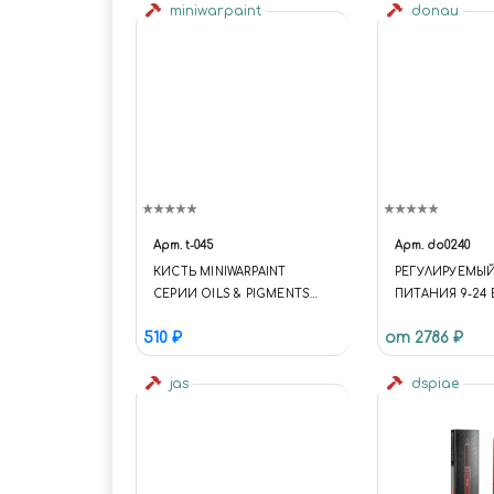
miniwarpaint
donau
Арт.
t-045
Арт.
do0240
КИСТЬ MINIWARPAINT
РЕГУЛИРУЕМЫЙ
СЕРИИ OILS & PIGMENTS
ПИТАНИЯ 9-24 
№4 ИНСТРУМЕНТЫ: КИСТИ
ПОСТОЯННОГО
510 ₽
от 2786 ₽
1500MA
jas
dspiae