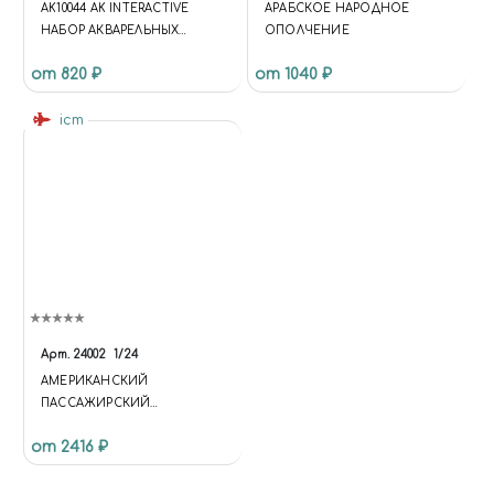
AK10044 AK INTERACTIVE
АРАБСКОЕ НАРОДНОЕ
НАБОР АКВАРЕЛЬНЫХ
ОПОЛЧЕНИЕ
КАРАНДАШЕЙ "СЛЕДЫ
от 820 ₽
от 1040 ₽
ГРЯЗИ"/DIRT: MARKS SET
icm
Арт.
24002
1/24
АМЕРИКАНСКИЙ
ПАССАЖИРСКИЙ
АВТОМОБИЛЬ MODEL T 1910
от 2416 ₽
TOURING