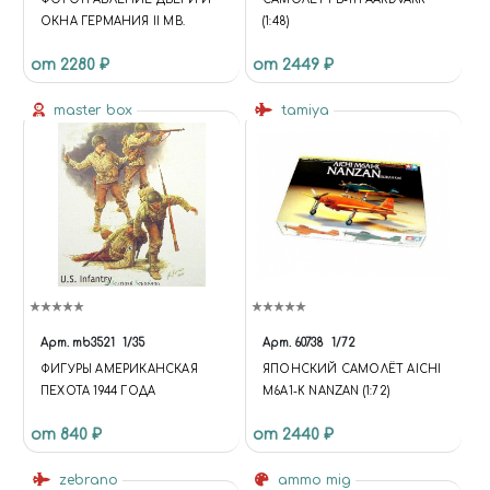
ОКНА ГЕРМАНИЯ II МВ.
(1:48)
от 2280 ₽
от 2449 ₽
master box
tamiya
Арт.
mb3521
1/35
Арт.
60738
1/72
ФИГУРЫ АМЕРИКАНСКАЯ
ЯПОНСКИЙ САМОЛЁТ AICHI
ПЕХОТА 1944 ГОДА
M6A1-K NANZAN (1:72)
от 840 ₽
от 2440 ₽
zebrano
ammo mig