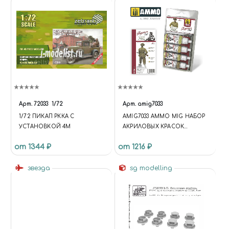
Арт.
72033
1/72
Арт.
amig7033
1/72 ПИКАП РККА С
AMIG7033 AMMO MIG НАБОР
УСТАНОВКОЙ 4М
АКРИЛОВЫХ КРАСОК
БРИТАНСКАЯ УНИФОРМА
от 1344 ₽
от 1216 ₽
ВТОРОЙ МИРОВОЙ /
BRITISH WWII UNIFORMS
звезда
FIGURES SET
sg modelling