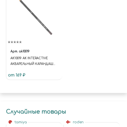
Арт.
ak10019
AK10019 AK INTERACTIVE
АКВАРЕЛЬНЫЙ КАРАНДАШ
"СКОЛЫ" / " WATERCOLOR
от 169 ₽
PENCIL CHIPPING COLOR
Случайные товары
tamiya
roden