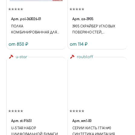
Арт.
pol-363026-01
Арт.
аэ-3905
ПОЛКА
3905 СКРАЙБЕР УГЛОВЫХ
КОМБИНИРОВАННАЯ ДЛЯ
ПОВЕРХНОСТЕЙ,
БАНОЧЕК 36, 30, 26 ММ
ФОРМИРОВАНИЯ ГОЛОВОК
от 850 ₽
от 114 ₽
БОЛТОВ И ГАЕК
u-star
roubloff
Арт.
st-91651
Арт.
жт1-00
U-STAR НАБОР
СЕРИИ КИСТЬ 1Т14 №0
ШЛИФОВАЛЬНОЙ БУМАГИ
СИНТЕТИКА ИМИТАЦИЯ