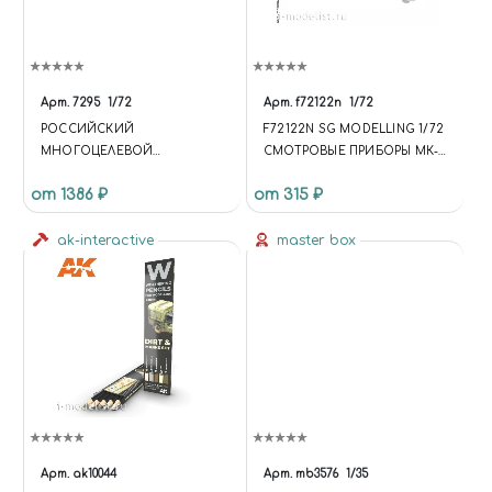
Арт.
7295
1/72
Арт.
f72122n
1/72
РОССИЙСКИЙ
F72122N SG MODELLING 1/72
МНОГОЦЕЛЕВОЙ
СМОТРОВЫЕ ПРИБОРЫ МК-4
ИСТРЕБИТЕЛЬ ЗАВОЕВАНИЯ
ДЛЯ ТАНКОВ СЕМЕЙСТВА
от 1386 ₽
от 315 ₽
ПРЕВОСХОДСТВА В
ТАНКА ТИП 34, 8ШТ
ВОЗДУХЕ СУ-27СМ
ak-interactive
master box
Арт.
ak10044
Арт.
mb3576
1/35