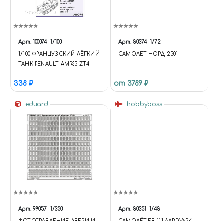
Арт.
100074
1/100
Арт.
80374
1/72
1/100 ФРАНЦУЗСКИЙ ЛЁГКИЙ
САМОЛЕТ НОРД 2501
ТАНК RENAULT AMR35 ZT4
338 ₽
от 3789 ₽
eduard
hobbyboss
Арт.
99057
1/350
Арт.
80351
1/48
ФОТОТРАВЛЕНИЕ ДВЕРИ И
САМОЛЁТ FB-111 AARDVARK