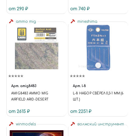
ШЛИФОВАНИЯ (GR2000)
от 290 ₽
от 740 ₽
ammo mig
mineshima
Арт.
amig8483
Арт.
l-8
AMIG8483 AMMO MIG
L-8 НАБОР СВЁРЕЛ 0,3-1 ММ (6
AIRFIELD ARID-DESERT
ШТ.)
от 2615 ₽
от 2251 ₽
winmodels
волжский инструмент