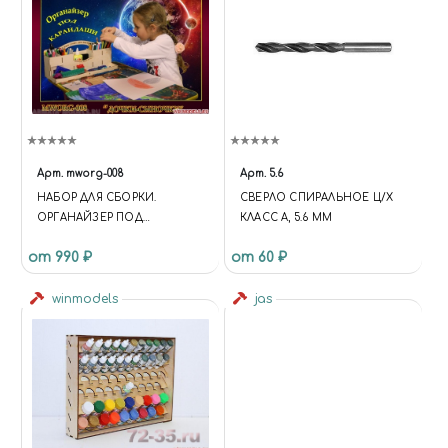
Арт.
mworg-008
Арт.
5.6
НАБОР ДЛЯ СБОРКИ.
СВЕРЛО СПИРАЛЬНОЕ Ц/Х
ОРГАНАЙЗЕР ПОД
КЛАСС А, 5.6 ММ
КАРАНДАШИ «ДОЧКИ-
от 990 ₽
от 60 ₽
СЫНОЧКИ»
winmodels
jas