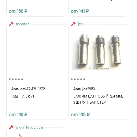
НА ЛИПУЧКЕ (20X75, #800,
МАНГУСТА КРУГЛАЯ
от 180 ₽
от 141 ₽
30ШТ)
master
jas
Арт.
am-72-119
1/72
Арт.
jas2953
ПВД НА SR-71
ЗАЖИМ ЦАНГОВЫЙ, 2,4 ММ,
3 ШТ/УП, БЛИСТЕР
от 180 ₽
от 183 ₽
ak-interactive