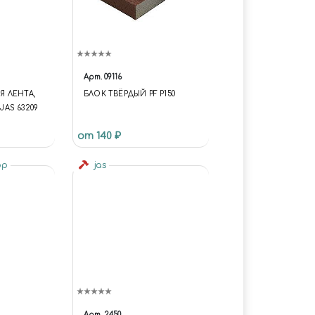
Арт.
09116
 ЛЕНТА,
БЛОК ТВЁРДЫЙ PF P150
 JAS 63209
от 140 ₽
op
jas
Арт.
2450