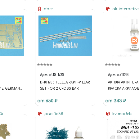
aber
ak-interactiv
8
Арт.
d-10
1/35
Арт.
ak11014
D-10 1/35 TELLEGRAPH-PILLAR
AK11014 AK INTER
ИЕ GERMAN
SET FOR 2 CROSS BAR
КРАСКА АКРИЛОВ
PFW.VI,
GENERATION MED
от 650 ₽
от 343 ₽
SIDE SKIRTS &
GREY 17ML / МО
СЕРЫЙ
айн
pacific88
kv models