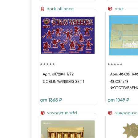
dark alliance
aber
Арт.
all72041
1/72
Арт.
48-036
1/4
GOBLIN WARRIORS SET 1
48 036 1/48
ФОТОТРАВЛЕН
HEAVY TANK PZ.K
от 1365 ₽
от 1049 ₽
AUSF.B TIGER II 
FENDERS
voyager model
микродиз