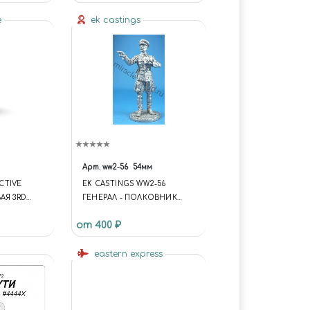
ИСПАНИИ)
e
ek castings
Арт.
ww2-56
54мм
ACTIVE
EK CASTINGS WW2-56
АЯ 3RD
ГЕНЕРАЛ - ПОЛКОВНИК
IUM SEA
КОНЕВ И.С., 1942 Г. СССР
от 400 ₽
РСКОЙ
(54ММ.) (FUNCTION {
UNIVERSE.SITE.ID = 'S1';
UNIVERSE.SITE.DIRECTORY =
eastern express
'/'; UNIVERSE.TEMPLATE.ID =
'UNIVERSE_S1';
UNIVERSE.TEMPLATE.DIRECT
ORY =