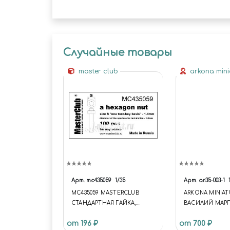
Случайные товары
master club
arkona mini
Арт.
mc435059
1/35
Арт.
ar35-003-1
MC435059 MASTERCLUB
ARKONA MINIAT
СТАНДАРТНАЯ ГАЙКА,
ВАСИЛИЙ МАР
РАЗМЕР ПОД КЛЮЧ -1.4ММ
(СМОЛА) МАСШ
от 196 ₽
от 700 ₽