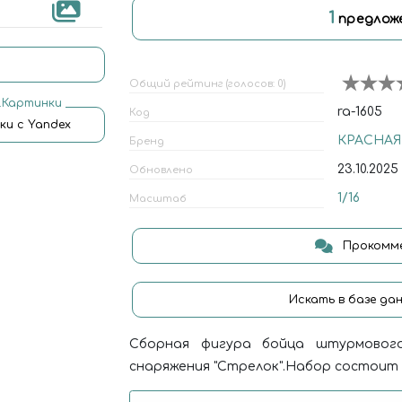
1
предлож
Общий рейтинг (голосов: 0)
.Картинки
ra-1605
Код
ки с Yandex
КРАСНАЯ
Бренд
23.10.2025
Обновлено
1/16
Масштаб
Прокомме
Искать в базе да
Сборная фигура бойца штурмового
снаряжения "Стрелок".Набор состоит 