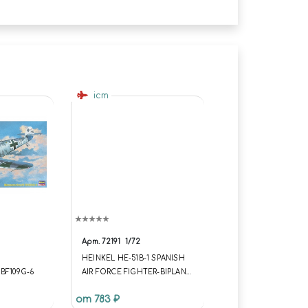
icm
Арт.
72191
1/72
HEINKEL HE-51B-1 SPANISH
BF109G-6
AIR FORCE FIGHTER-BIPLANE
(ХЕЙНКЕЛЬ HE-51B-1
от 783 ₽
ИСТРЕБИТЕЛЬ-БИПЛАН ВВС