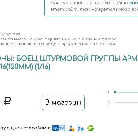
Данные о товаре взяты с сайта
eno
этот сайт, там найдется много вс
 характер.
тернет-магазина характеристики и комплектацию товара.
мами магазинов, конечная цена продукта может меняться.
НЫ: БОЕЦ ШТУРМОВОЙ ГРУППЫ АРМ
(120ММ) (1/16)
4k
0
В магазин
0
дующими способами: