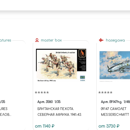
atures
master box
hasegawa
1/35
Арт.
3580
1/35
Арт.
09147hg
1/48
URES
БРИТАНСКАЯ ПЕХОТА.
09147 САМОЛЕТ
ГЕЛОВ
СЕВЕРНАЯ АФРИКА. 1941-43.
MESSERSCHMITT 
ТАБ
от 1140 ₽
от 3730 ₽