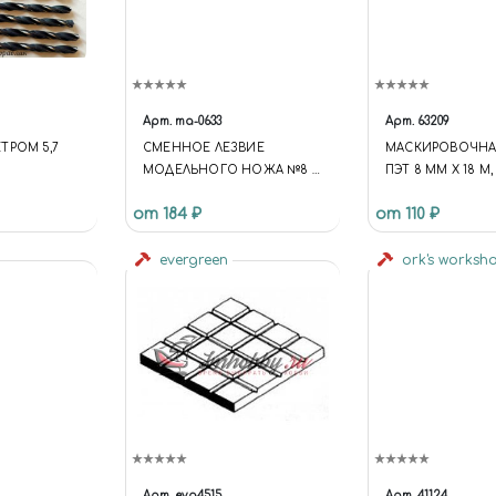
Арт.
ma-0633
Арт.
63209
ТРОМ 5,7
СМЕННОЕ ЛЕЗВИЕ
МАСКИРОВОЧНАЯ
МОДЕЛЬНОГО НОЖА №8 10
ПЭТ 8 ММ Х 18 М,
ШТ
от 184 ₽
от 110 ₽
evergreen
ork's worksh
Арт.
evg4515
Арт.
41124