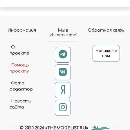
Информация
Мы в
Обратная связь
Интернете
О
Напишите
проекте
нам
Помощь
проекту
Фото
редактор
Новости
сайта
© 2020-2026 «
THEMODELIST.RU
»