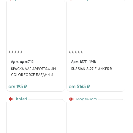
Арт.
арт.0112
Арт.
81711
1/48
КРАСКА ДЛЯ АЭРОГРАФИИ
RUSSIAN S-27 FLANKER B
COLOR FORCE БЛЕДНЫЙ
ОРАНЖЕВЫЙ (PALE ORANGE)
от 195 ₽
от 5165 ₽
italeri
моделист