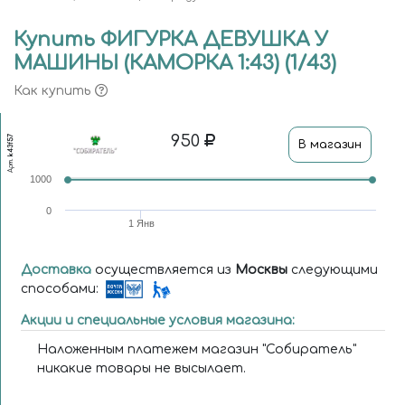
Купить ФИГУРКА ДЕВУШКА У
МАШИНЫ (КАМОРКА 1:43) (1/43)
Как купить
950
k43f57
В магазин
Арт.
1000
0
1 Янв
Доставка
осуществляется из
Москвы
следующими
способами:
Акции и специальные условия магазина:
Наложенным платежем магазин "Собиратель"
никакие товары не высылает.