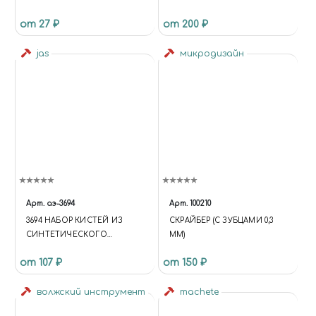
JAS 63267
от 27 ₽
от 200 ₽
jas
микродизайн
Арт.
аэ-3694
Арт.
100210
3694 НАБОР КИСТЕЙ ИЗ
СКРАЙБЕР (С ЗУБЦАМИ 0,3
СИНТЕТИЧЕСКОГО
ММ)
ВОЛОСА, РЕТУШНЫЕ 6 ШТ.
от 107 ₽
от 150 ₽
(№ 1, 2, 3, 4, 5, 6)
волжский инструмент
machete