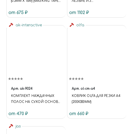
(0.3ММ X 16М) (MASKING TAPE
ЛЕЗВИЕ ИЗ
(0.3MM X 16M))
ВОЛЬФРАМОВОЙ СТАЛИ, 2.4
от 675 ₽
от 1102 ₽
ММ
ak-interactive
olfa
Арт.
ak-9024
Арт.
ol-cm-a4
КОМПЛЕКТ НАЖДАЧНЫХ
КОВРИК OLFA ДЛЯ РЕЗКИ A4
ПОЛОС НА СУХОЙ ОСНОВЕ
(200Х300ММ)
(GR600)
от 470 ₽
от 660 ₽
jas