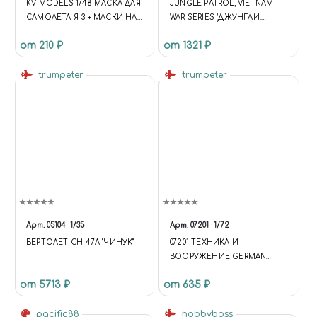
KV MODELS 1/48 МАСКА ДЛЯ
JUNGLE PATROL, VIETNAM
САМОЛЕТА Я-3 + МАСКИ НА
WAR SERIES (ДЖУНГЛИ.
ДИСКИ И КОЛЕСА
ПАТРУЛЬ. СЕРИЯ «ВОЙНА ВО
от 210 ₽
от 1321 ₽
ВЬЕТНАМЕ»)
trumpeter
trumpeter
Арт.
05104
1/35
Арт.
07201
1/72
ВЕРТОЛЕТ СН-47А "ЧИНУК"
07201 ТЕХНИКА И
ВООРУЖЕНИЕ GERMAN
SD.KFZ. 182 KING TIGER
от 5713 ₽
от 635 ₽
HENSCHEL TURRET
pacific88
hobbyboss