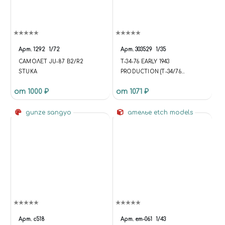
Арт.
1292
1/72
Арт.
303529
1/35
САМОЛЕТ JU-87 B2/R2
T-34-76 EARLY 1943
STUKA
PRODUCTION (Т-34/76
СОВЕТСКИЙ ТАНК ВЫПУСК
от 1000 ₽
от 1071 ₽
НАЧАЛА 1943Г.)
gunze sangyo
ателье etch models
Арт.
c518
Арт.
em-061
1/43