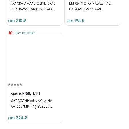
КРАСКА ЭМАЛЬ OLIVE DRAB
EM-061 ФОТОТРАВЛЕНИЕ.
2314 JAPAN TANK ТУСКЛО-
НАБОР ЗЕРКАЛ ДЛЯ
ОЛИВКОВЫЙ 2314
КАМСКИЙ.
от 310 ₽
от 195 ₽
ЯПОНСКАЯ БТТ, 10МЛ
kav models
Арт.
m144018
1/144
ОКРАСОЧНАЯ МАСКА НА
АН-225 "МРИЯ" (REVELL /
ЗВЕЗДА)
от 324 ₽