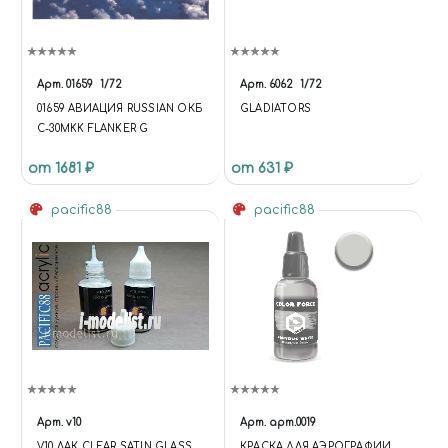
Арт.
01659
1/72
Арт.
6062
1/72
01659 АВИАЦИЯ RUSSIAN ОКБ
GLADIATORS
С-30MKK FLANKER G
от 1681 ₽
от 631 ₽
pacific88
pacific88
Арт.
v10
Арт.
арт.0019
V10 ЛАК CLEAR SATIN GLASS
КРАСКА ДЛЯ АЭРОГРАФИИ