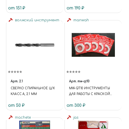
ПОКРЫТИЕ D 0,55 ММ 10 ШТ.
от 151 ₽
от 190 ₽
волжский инструмент
manwah
Арт.
2.1
Арт.
mw-qt10
СВЕРЛО СПИРАЛЬНОЕ Ц/Х
MW-QT10 ИНСТРУМЕНТЫ
КЛАСС А, 2.1 ММ
ДЛЯ РАБОТЫ С КРАСКОЙ
ГИБКАЯ МАСКИРОВОЧНАЯ
от 50 ₽
от 300 ₽
ЛЕНТА 10ММ*18М
machete
jas