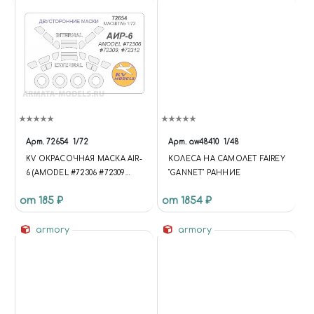
Арт.
72654
1/72
Арт.
aw48410
1/48
KV ОКРАСОЧНАЯ МАСКА AIR-
КОЛЕСА НА САМОЛЕТ FAIREY
6 (AMODEL #72306 #72309
"GANNET" РАННИЕ
#72312) - (ДВУСТОРОННИЕ
от 185 ₽
от 1854 ₽
МАСКИ) + МАСКИ НА ДИСКИ
И КОЛЕСА ДЛЯ МОДЕЛЕЙ
ФИРМЫ AMODEL
armory
armory