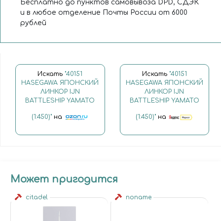
Бесплатно до пунктов самовывоза DPD, СДЭК
и в любое отделение Почты России от 6000
рублей
Искать
"40151
Искать
"40151
HASEGAWA ЯПОНСКИЙ
HASEGAWA ЯПОНСКИЙ
ЛИНКОР IJN
ЛИНКОР IJN
BATTLESHIP YAMATO
BATTLESHIP YAMATO
(1:450)"
на
(1:450)"
на
Может пригодится
citadel
noname