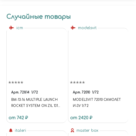
Случайные товары
icm
modelsvit
Арт.
72814
1/72
Арт.
72010
1/72
BM-13-16 MULTIPLE LAUNCH
MODELSVIT 72010 САМОЛЕТ
ROCKET SYSTEM ON ZIL 131
И-3У 1/72
CHASSIS (БМ-13-16
от 742 ₽
от 2420 ₽
УСТАНОВКА ЗАЛПОВОГО
ОГНЯ НА ШАССИ ЗИЛ 131)
italeri
master box