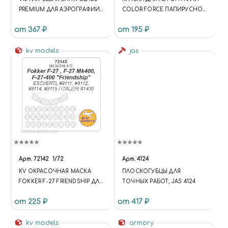
PREMIUM ДЛЯ АЭРОГРАФИИ
COLOR FORCE ПАПИРУСНО-
30МЛ.(БАНОЧКА С ТОНКИМ
БЕЛЫЙ (PAPYRUS-WHITE)
от 367 ₽
от 195 ₽
НОСИКОМ)
kv models
jas
Арт.
72142
1/72
Арт.
4124
KV ОКРАСОЧНАЯ МАСКА
ПЛОСКОГУБЦЫ ДЛЯ
FOKKER F-27 FRIENDSHIP ДЛЯ
ТОЧНЫХ РАБОТ, JAS 4124
МОДЕЛЕЙ ФИРМЫ ESCI
от 225 ₽
от 417 ₽
kv models
armory