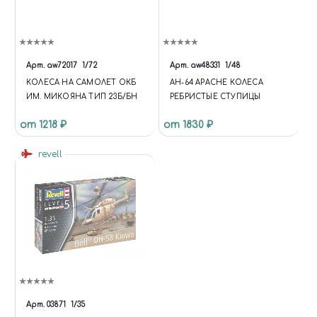
Арт.
aw72017
1/72
Арт.
aw48331
1/48
КОЛЕСА НА САМОЛЕТ ОКБ
AH-64 APACHE КОЛЕСА
ИМ. МИКОЯНА ТИП 23Б/БН
РЕБРИСТЫЕ СТУПИЦЫ
от 1218 ₽
от 1830 ₽
revell
Арт.
03871
1/35