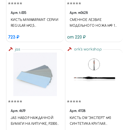
Арт.
t-005
Арт.
m0628
КИСТЬ MINIWARPAINT СЕРИИ
СМЕННОЕ ЛЕЗВИЕ
REGULAR №2,5
МОДЕЛЬНОГО НОЖА №9 10
ИНСТРУМЕНТЫ: КИСТИ
ШТ
723 ₽
от 220 ₽
jas
ork's workshop
Арт.
4619
Арт.
41138
JAS НАБОР НАЖДАЧНОЙ
КИСТЬ OW "ЭКСПЕРТ" №3
БУМАГИ НА ЛИПУЧКЕ, P2000,
СИНТЕТИКА КРУГЛАЯ
P2500, P3000, P5000, 30X90 ММ, 8
ДЛИННЫЙ ВОРС