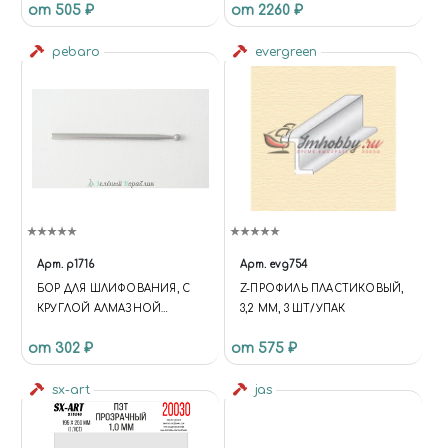
от 505 ₽
от 2260 ₽
СТАЛИ, 9ММ
pebaro
evergreen
Арт.
p1716
Арт.
evg754
БОР ДЛЯ ШЛИФОВАНИЯ, С
Z-ПРОФИЛЬ ПЛАСТИКОВЫЙ,
КРУГЛОЙ АЛМАЗНОЙ
3,2 ММ, 3 ШТ/УПАК
ГОЛОВКОЙ, 2,7 ММ
от 302 ₽
от 575 ₽
sx-art
jas