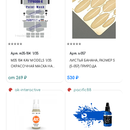
Арт.
m35-104
1/35
Арт.
s-057
M35 104 KAV MODELS 1/35
ЛИСТЬЯ БАНАНА, РАЗМЕР S
ОКРАСОЧНАЯ МАСКА НА
(S-057) ПРИРОДА
ОСТЕКЛЕНИЕ ТАЙФУН-К
от 269 ₽
530 ₽
(ЗВЕЗДА)
ak-interactive
pacific88