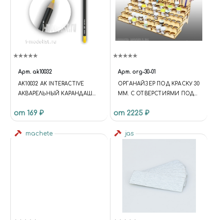
Арт.
ak10032
Арт.
org-30-01
AK10032 AK INTERACTIVE
ОРГАНАЙЗЕР ПОД КРАСКУ 30
АКВАРЕЛЬНЫЙ КАРАНДАШ
ММ. С ОТВЕРСТИЯМИ ПОД
"ЖЕЛТЫЙ" / WATERCOLOR
КИСТОЧКИ
от 169 ₽
от 2225 ₽
PENCIL YELLOW
machete
jas