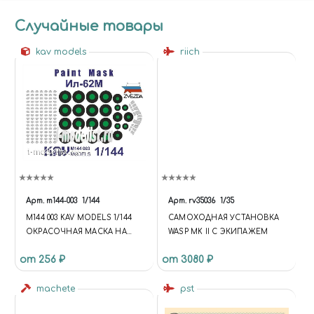
Случайные товары
kav models
riich
Арт.
m144-003
1/144
Арт.
rv35036
1/35
M144 003 KAV MODELS 1/144
САМОХОДНАЯ УСТАНОВКА
ОКРАСОЧНАЯ МАСКА НА
WASP MK II С ЭКИПАЖЕМ
ИЛ-62 (ЗВЕЗДА)
от 256 ₽
от 3080 ₽
machete
pst