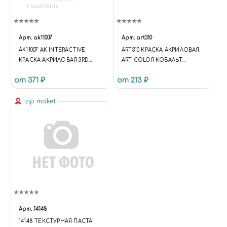
Арт.
ak11007
Арт.
art310
AK11007 AK INTERACTIVE
ART310 КРАСКА АКРИЛОВАЯ
КРАСКА АКРИЛОВАЯ 3RD
ART COLOR КОБАЛЬТ
GENERATION ROCK GREY
СИНИЙ (COBALT BLUE)
от 371 ₽
от 213 ₽
17ML / КАМЕННЫЙ СЕРЫЙ
zip maket
Арт.
14148
14148 ТЕКСТУРНАЯ ПАСТА