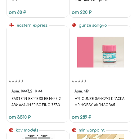
МЛ
RHAINMETALL (ICM)
от 80 ₽
от 220 ₽
eastern express
gunze sangyo
Арт.
14447_2
1/144
Арт.
h19
EASTERN EXPRESS ЕЕ14447_2
H19 GUNZE SANGYO КРАСКА
АВИАЛАЙНЕР BOEING 757-300
MR.HOBBY АКРИЛОВАЯ
NORTHWEST 1/144
ВОДОРАЗБАВЛЯЕМАЯ PINK
от 3510 ₽
от 289 ₽
(GLOSS) (РОЗОВАЯ
ГЛЯНЦЕВАЯ)
kav models
miniwarpaint