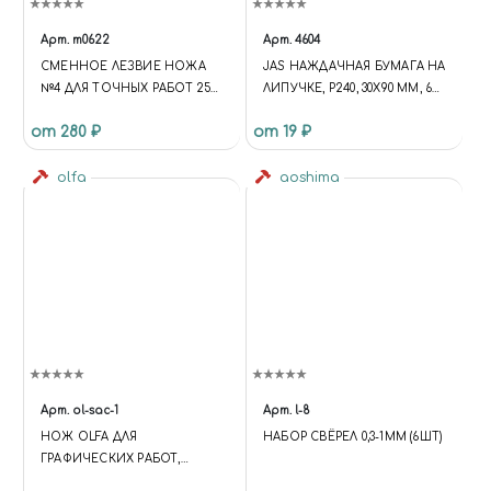
Арт.
m0622
Арт.
4604
СМЕННОЕ ЛЕЗВИЕ НОЖА
JAS НАЖДАЧНАЯ БУМАГА НА
№4 ДЛЯ ТОЧНЫХ РАБОТ 25
ЛИПУЧКЕ, P240, 30X90 ММ, 6
ШТ
ШТ.
от 280 ₽
от 19 ₽
olfa
aoshima
Арт.
ol-sac-1
Арт.
l-8
НОЖ OLFA ДЛЯ
НАБОР СВЁРЕЛ 0,3-1ММ (6ШТ)
ГРАФИЧЕСКИХ РАБОТ,
КОРПУС ИЗ НЕРЖАВЕЮЩЕЙ