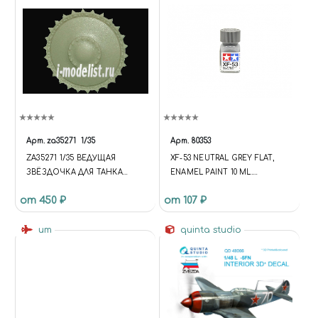
Арт.
za35271
1/35
Арт.
80353
ZA35271 1/35 ВЕДУЩАЯ
XF-53 NEUTRAL GREY FLAT,
ЗВЁЗДОЧКА ДЛЯ ТАНКА
ENAMEL PAINT 10 ML.
PZ.KPFW. II AUSF B, C, F 2 ШТ.
(НЕЙТРАЛЬНЫЙ СЕРЫЙ
от 450 ₽
от 107 ₽
(ДЛЯ ТРАКОВ MASTERCLUB)
МАТОВЫЙ)
um
quinta studio