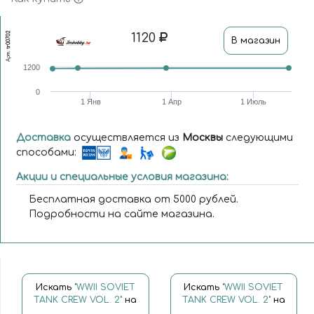
tr00702
1120
В магазин
Арт.
1200
0
1 Янв
1 Апр
1 Июль
Доставка
осуществляется из
Москвы
следующими
способами:
Акции и специальные условия магазина:
Бесплатная доставка от 5000 рублей.
Подробности на сайте магазина.
Искать
"WWII SOVIET
Искать
"WWII SOVIET
TANK CREW VOL. 2"
на
TANK CREW VOL. 2"
на