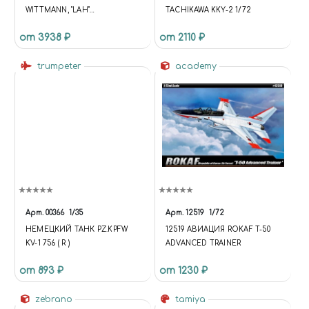
WITTMANN, "LAH"
TACHIKAWA KKY-2 1/72
(BARBAROSSA 1941)
от 3938 ₽
от 2110 ₽
trumpeter
academy
Арт.
00366
1/35
Арт.
12519
1/72
НЕМЕЦКИЙ ТАНК PZ.KPFW
12519 АВИАЦИЯ ROKAF T-50
KV-1 756 ( R )
ADVANCED TRAINER
от 893 ₽
от 1230 ₽
zebrano
tamiya