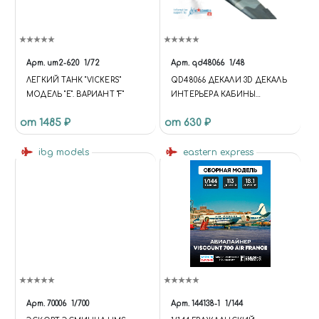
Арт.
um2-620
1/72
Арт.
qd48066
1/48
ЛЕГКИЙ ТАНК "VICKERS"
QD48066 ДЕКАЛИ 3D ДЕКАЛЬ
МОДЕЛЬ "E". ВАРИАНТ "F"
ИНТЕРЬЕРА КАБИНЫ
L@-5ФН ЗВЕЗДА
от 1485 ₽
от 630 ₽
ibg models
eastern express
Арт.
70006
1/700
Арт.
144138-1
1/144