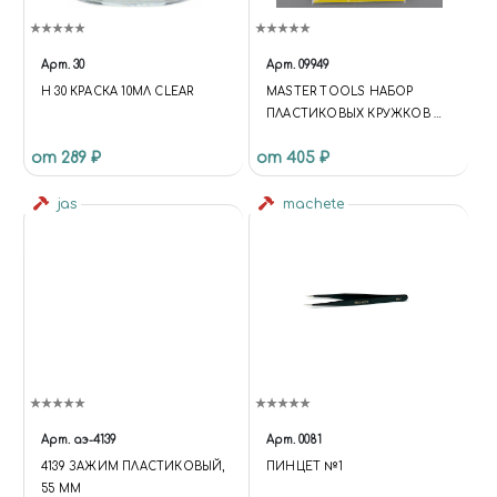
Арт.
30
Арт.
09949
H 30 КРАСКА 10МЛ CLEAR
MASTER TOOLS НАБОР
ПЛАСТИКОВЫХ КРУЖКОВ И
КОЛЕЦ PLASTIC CIRCLE
от 289 ₽
от 405 ₽
BOARD D-SET - 0.3MM
.PLASTIC CIRCLE BOARD
jas
THICKNESS:0.3MMLOOP AND
machete
DISK , 17 KINDS IN TOTAL
Арт.
аэ-4139
Арт.
0081
4139 ЗАЖИМ ПЛАСТИКОВЫЙ,
ПИНЦЕТ №1
55 ММ