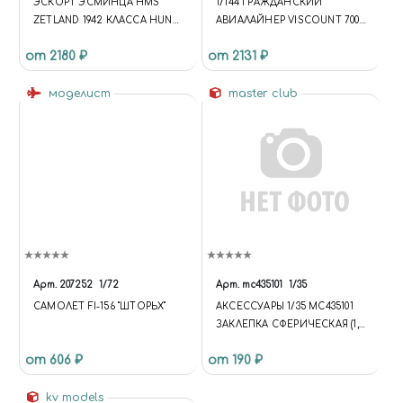
ЭСКОРТ ЭСМИНЦА HMS
1/144 ГРАЖДАНСКИЙ
ZETLAND 1942 КЛАССА HUNT
АВИАЛАЙНЕР VISCOUNT 700
II HMS ZETLAND 1942 HUNT II
AIR FRANCE
от 2180 ₽
от 2131 ₽
CLASS DESTROYER ESCORT
моделист
master club
Арт.
207252
1/72
Арт.
mc435101
1/35
САМОЛЕТ FI-156 "ШТОРЬХ"
АКСЕССУАРЫ 1/35 MC435101
ЗАКЛЕПКА СФЕРИЧЕСКАЯ (1,6
ММ; УСТАНОВОЧНОЕ
от 606 ₽
от 190 ₽
ОТВЕРСТИЕ 1,0 ММ)
kv models