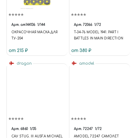
Арт.
am144136
1/144
Арт.
72066
1/72
ОКРАСОЧНАЯ МАСКА ДЛЯ
T-34-76 MODEL 1941. PART I
ТУ-204
BATTLES IN MAIN DIRECTION
от 215 ₽
от 380 ₽
dragon
amodel
Арт.
6860
1/35
Арт.
72247
1/72
САУ STUG. III AUSF.A MICHAEL
AMODEL 72247 САМОЛЕТ