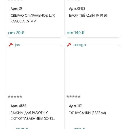
Арт.
7.9
Арт.
09132
СВЕРЛО СПИРАЛЬНОЕ Ц/Х
БЛОК ТВЁРДЫЙ PF P120
КЛАСС А, 7.9 ММ
от 70 ₽
от 140 ₽
jas
звезда
Арт.
4552
Арт.
1101
ЗАЖИМ ДЛЯ РАБОТЫ С
1101 КУСАЧКИ (ЗВЕЗДА)
ФОТОТРАВЛЕНИЕМ 50Х65
ММ JAS 4552