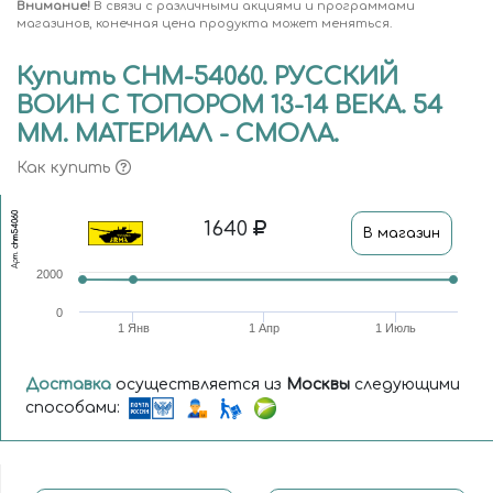
Внимание!
В связи с различными акциями и программами
магазинов, конечная цена продукта может меняться.
Купить CHM-54060. РУССКИЙ
ВОИН С ТОПОРОМ 13-14 ВЕКА. 54
MM. МАТЕРИАЛ - СМОЛА.
Как купить
chm54060
1640
В магазин
Арт.
2000
0
1 Янв
1 Апр
1 Июль
Доставка
осуществляется из
Москвы
следующими
способами: