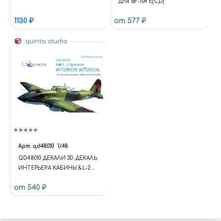
ДЛЯ BF-109 E(C,D)
1130 ₽
от 577 ₽
quinta studio
Арт.
qd48010
1/48
QD48010 ДЕКАЛИ 3D ДЕКАЛЬ
ИНТЕРЬЕРА КАБИНЫ &L-2
ACCURATE/ACADEMY/EDUAR
от 540 ₽
D/ITALERI