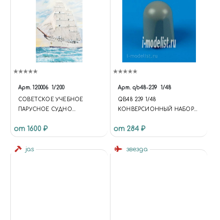
Арт.
120006
1/200
Арт.
qb48-239
1/48
СОВЕТСКОЕ УЧЕБНОЕ
QB48 239 1/48
ПАРУСНОЕ СУДНО
КОНВЕРСИОННЫЙ НАБОР
«ТОВАРИЩ»
ДЛЯ JUNKERS JU 88G-6
от 1600 ₽
от 284 ₽
RADAR FUG240
jas
звезда