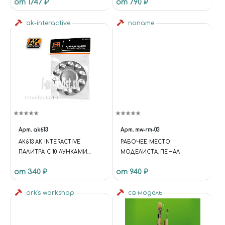
от 1747 ₽
от 790 ₽
ak-interactive
noname
Арт.
ak613
Арт.
mw-rm-03
AK613 AK INTERACTIVE
РАБОЧЕЕ МЕСТО
ПАЛИТРА С 10 ЛУНКАМИ
МОДЕЛИСТА. ПЕНАЛ
ALUMINUM PALLET 10 WELLS
от 340 ₽
от 940 ₽
ork's workshop
св модель