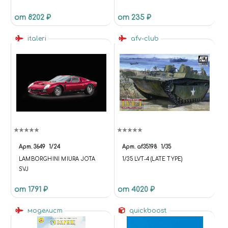
1965 Г" С ИНТЕРЬЕРОМ
МАСКИ ПО ПРОТОТИПУ И
от 8202 ₽
от 235 ₽
МАСКИ НА ДИСКИ И
КОЛЕСА ДЛЯ МОДЕЛЕЙ
italeri
ФИРМЫ EASTERN EXPRESS
afv-club
Арт.
3649
1/24
Арт.
af35198
1/35
LAMBORGHINI MIURA JOTA
1/35 LVT-4 (LATE TYPE)
SVJ
от 1791 ₽
от 4020 ₽
моделист
quickboost