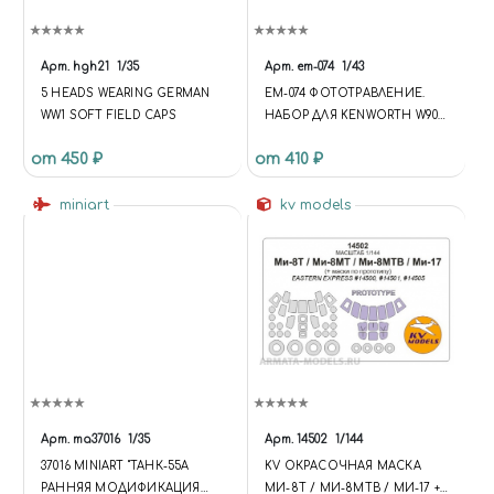
Арт.
hgh21
1/35
Арт.
em-074
1/43
5 HEADS WEARING GERMAN
EM-074 ФОТОТРАВЛЕНИЕ.
WW1 SOFT FIELD CAPS
НАБОР ДЛЯ KENWORTH W900
(НИКЕЛИРОВАНИЕ)
от 450 ₽
от 410 ₽
miniart
kv models
Арт.
ma37016
1/35
Арт.
14502
1/144
37016 МINIART "ТАНК-55А
KV ОКРАСОЧНАЯ МАСКА
РАННЯЯ МОДИФИКАЦИЯ
МИ-8Т / МИ-8МТВ / МИ-17 +