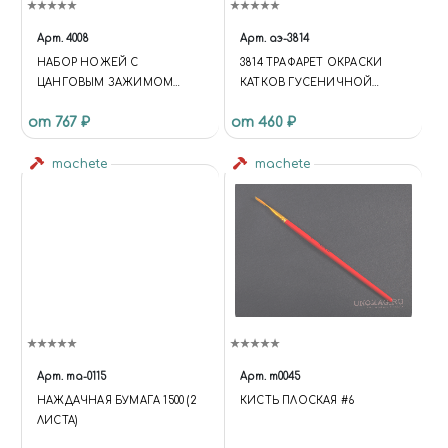
Арт.
4008
Арт.
аэ-3814
НАБОР НОЖЕЙ С
3814 ТРАФАРЕТ ОКРАСКИ
ЦАНГОВЫМ ЗАЖИМОМ
КАТКОВ ГУСЕНИЧНОЙ
(АЛЮМИНИЙ), 16
ТЕХНИКИ
от 767 ₽
от 460 ₽
ПРЕДМЕТОВ JAS 4008
machete
machete
Арт.
ma-0115
Арт.
m0045
НАЖДАЧНАЯ БУМАГА 1500 (2
КИСТЬ ПЛОСКАЯ #6
ЛИСТА)