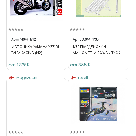
Арт.
14074
1/12
Арт.
35044
1/35
МОТОЦИКЛ YAMAHA YZF-R1
1/35 ГВАРДЕЙСКИЙ
TAIRA RACING (1:12)
МИНОМЕТ М-20/6 ВЫПУСКА
1942 Г.
от 1279 ₽
от 355 ₽
моделист
revell