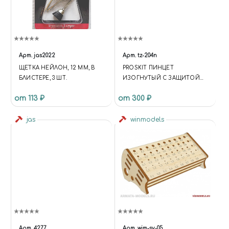
Арт.
jas2022
Арт.
tz-204n
ЩЕТКА НЕЙЛОН, 12 ММ, В
PROSKIT ПИНЦЕТ
БЛИСТЕРЕ, 3 ШТ.
ИЗОГНУТЫЙ С ЗАЩИТОЙ
РУЧЕК ОТ НАГРЕВА
от 113 ₽
от 300 ₽
jas
winmodels
Арт.
4277
Арт.
wim-sv-05