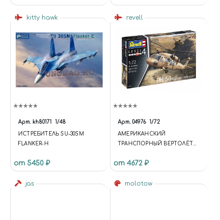
kitty hawk
revell
Арт.
kh80171
1/48
Арт.
04976
1/72
ИСТРЕБИТЕЛЬ SU-30SM
АМЕРИКАНСКИЙ
FLANKER-H
ТРАНСПОРНЫЙ ВЕРТОЛЁТ
UH-60 (1:72)
от 5450 ₽
от 4672 ₽
jas
molotow