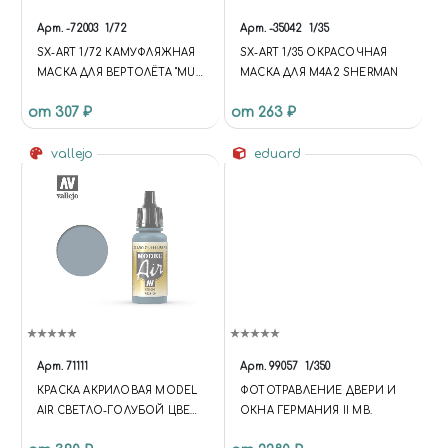
Арт.
-72003
1/72
Арт.
-35042
1/35
SX-ART 1/72 КАМУФЛЯЖНАЯ
SX-ART 1/35 ОКРАСОЧНАЯ
МАСКА ДЛЯ ВЕРТОЛЁТА "МU-
МАСКА ДЛЯ M4A2 SHERMAN
24" Б/Н 40 ДЛЯ
от 307 ₽
от 263 ₽
ЗВЕЗДЫ/REVELL
vallejo
eduard
Арт.
71111
Арт.
99057
1/350
КРАСКА АКРИЛОВАЯ MODEL
ФОТОТРАВЛЕНИЕ ДВЕРИ И
AIR СВЕТЛО-ГОЛУБОЙ ЦВЕТ
ОКНА ГЕРМАНИЯ II МВ.
ВВС США / USAF LIGHT BLUE