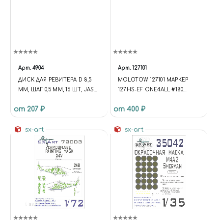
Арт.
4904
Арт.
127101
ДИСК ДЛЯ РЕВИТЕРА D 8,5
MOLOTOW 127101 МАРКЕР
ММ, ШАГ 0,5 ММ, 15 ШТ, JAS
127HS-EF ONE4ALL #180
4904
ЧЕРНЫЙ 1ММ
от 207 ₽
от 400 ₽
sx-art
sx-art