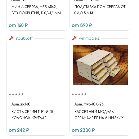
МИНИ-СВЁРЛА, HSS 6542,
ПОДСТАВКА ПОД СВЁРЛА ОТ
БЕЗ ПОКРЫТИЯ, D 0,3-1,6 ММ,
0 ДО 5 ММ.
20 ШТ, JAS 4277
от 160 ₽
от 390 ₽
roubloff
winmodels
Арт.
жк1-00
Арт.
mwp-0010-26
КИСТЬ СЕРИИ 111F № 00
КАСCЕТНЫЙ МОДУЛЬ-
КОЛОНОК КРУГЛАЯ
ОРГАНАЙЗЕР НА 8 НИЗКИХ
УКОРОЧЕННАЯ
ЯЩИЧКОВ.
от 242 ₽
от 2330 ₽