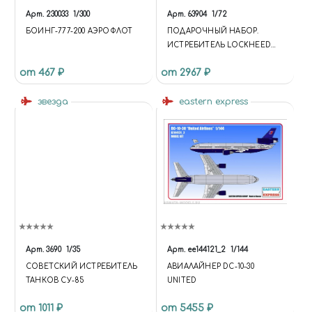
Арт.
230033
1/300
Арт.
63904
1/72
БОИНГ-777-200 АЭРОФЛОТ
ПОДАРОЧНЫЙ НАБОР.
ИСТРЕБИТЕЛЬ LOCKHEED
MARTIN F-104G STARFIGHTER
от 467 ₽
от 2967 ₽
(1:72)
звезда
eastern express
Арт.
3690
1/35
Арт.
ее144121_2
1/144
СОВЕТСКИЙ ИСТРЕБИТЕЛЬ
АВИАЛАЙНЕР DC-10-30
ТАНКОВ СУ-85
UNITED
от 1011 ₽
от 5455 ₽