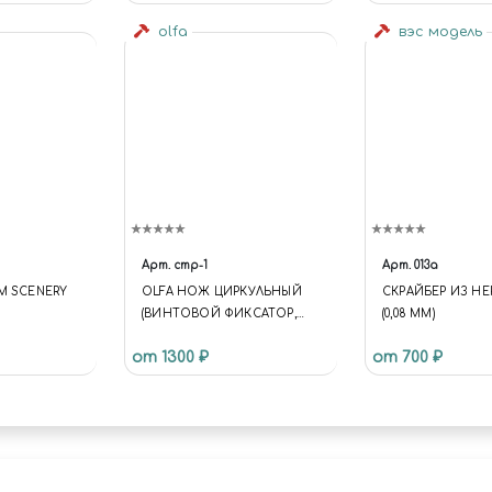
olfa
вэс модель
Арт.
cmp-1
Арт.
013a
M SCENERY
OLFA НОЖ ЦИРКУЛЬНЫЙ
СКРАЙБЕР ИЗ НЕ
(ВИНТОВОЙ ФИКСАТОР,
(0,08 ММ)
ДИАМЕТР РЕЗА 10-150 ММ)
от 1300 ₽
от 700 ₽