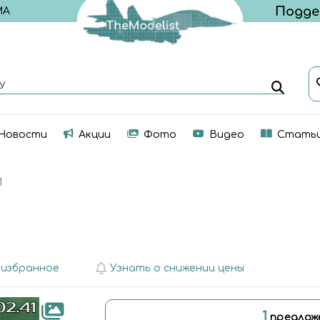
МА
У
Новости
Акции
Фото
Видео
Стать
И
 избранное
Узнать о снижении цены
1
предлож