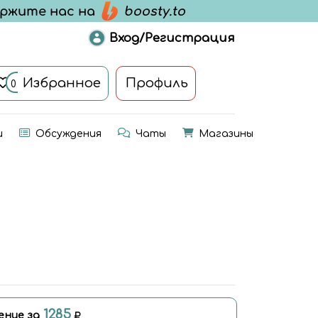
Вход/Регистрация
Избранное
Профиль
0
и
Обсуждения
Чаты
Магазины
1285
ение за