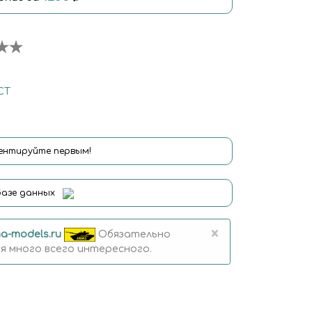
СТ
нтируйте первым!
базе данных
×
a-models.ru
Обязательно
 много всего интересного.