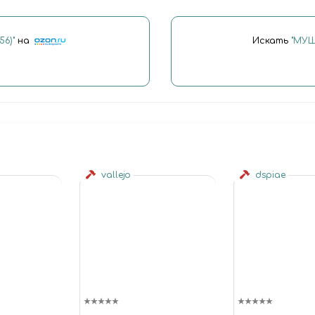
6)"
на
Искать
"МУШ
vallejo
dspiae