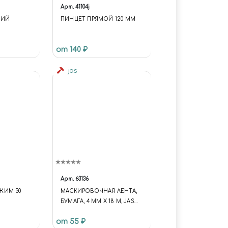
Арт.
41104j
КИЙ
ПИНЦЕТ ПРЯМОЙ 120 ММ
СТАЛИ C
от 140 ₽
М
jas
Арт.
63136
ЖИМ 50
МАСКИРОВОЧНАЯ ЛЕНТА,
БУМАГА, 4 ММ Х 18 М, JAS
63136
от 55 ₽