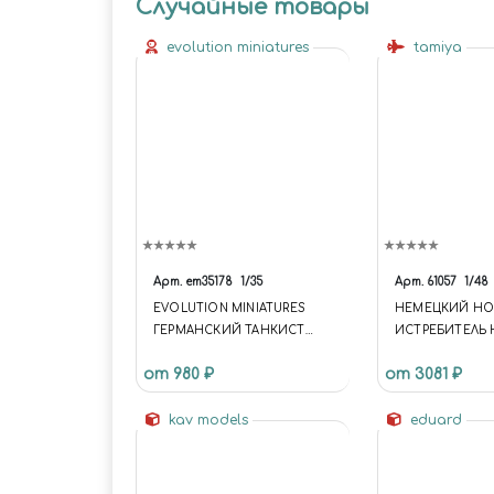
Случайные товары
evolution miniatures
tamiya
Арт.
em35178
1/35
Арт.
61057
1/48
EVOLUTION MINIATURES
НЕМЕЦКИЙ Н
ГЕРМАНСКИЙ ТАНКИСТ
ИСТРЕБИТЕЛЬ 
WWII
219 А7 UHU (1:48
от 980 ₽
от 3081 ₽
kav models
eduard