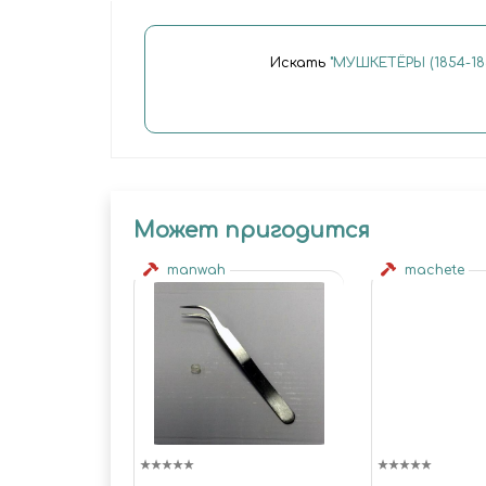
Искать
"МУШКЕТЁРЫ (1854-185
Может пригодится
manwah
machete