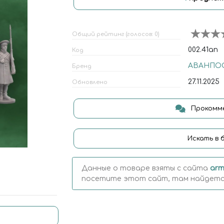
Общий рейтинг (голосов: 0)
002.41ап
Код
АВАНПО
Бренд
27.11.2025
Обновлено
Прокомме
Искать в 
Данные о товаре взяты с сайта
arm
посетите этот сайт, там найдется