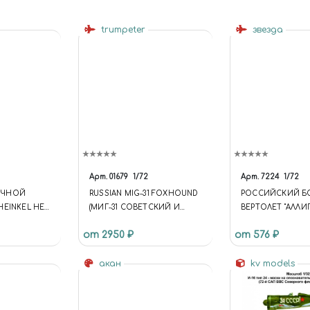
trumpeter
звезда
Арт.
01679
1/72
Арт.
7224
1/72
ОЧНОЙ
RUSSIAN MIG-31 FOXHOUND
РОССИЙСКИЙ Б
HEINKEL HE
(МИГ-31 СОВЕТСКИЙ И
ВЕРТОЛЕТ "АЛЛИ
)
РОССИЙСКИЙ
от 2950 ₽
от 576 ₽
ИСТРЕБИТЕЛЬ-
ПЕРЕХВАТЧИК)
акан
kv models