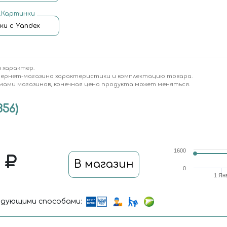
.Картинки
ки с Yandex
 характер.
тернет-магазина характеристики и комплектацию товара.
мами магазинов, конечная цена продукта может меняться.
56)
1600
5
В магазин
0
1 Ян
дующими способами: