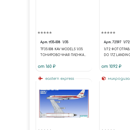
Арт.
tf35-008
1/35
Арт.
72597
1/72
TF35 008 KAV MODELS 1/35
1/72 ФОТОТРА
ТОНИРОВОЧНАЯ ПЛЕНКА
DO 17Z LANDIN
НА HUSKY MK III VMMD
от 160 ₽
от 1092 ₽
(PANDA)
eastern express
микродиз