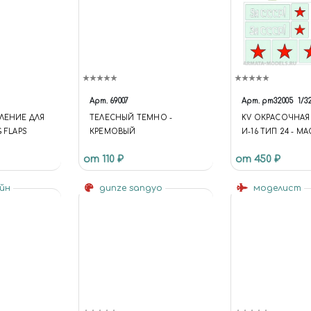
Арт.
69007
Арт.
pm32005
1/3
ВЛЕНИЕ ДЛЯ
ТЕЛЕСНЫЙ ТЕМНО -
KV ОКРАСОЧНАЯ
G FLAPS
КРЕМОВЫЙ
И-16 ТИП 24 - М
ОПОЗНАВАТЕЛЬ
от 110 ₽
от 450 ₽
ЗНАКИ - НАБОР 
САП ВВС СЕВЕР
айн
gunze sangyo
ФЛОТА ЛЕТО 1941 
моделист
МОДЕЛЕЙ ФИРМ