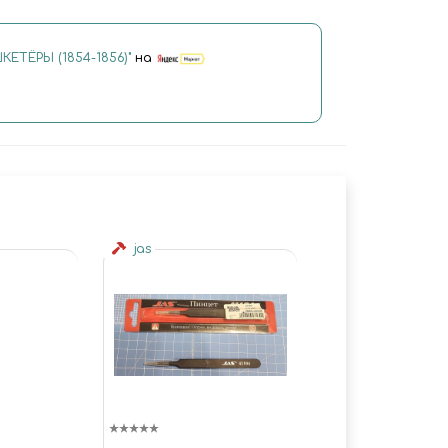
КЕТЁРЫ (1854-1856)"
на
jas