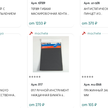
Арт.
t07009
Арт.
at-tz08
Й С
T07009 ГИБКАЯ
АНТИСТАТИЧЕС
ПЫЛЕНИЕМ
МАСКИРОВОЧНАЯ ЛЕНТА 3
ПИНЦЕТ ИЗ
ММ Х 18 М / FLEXIBLE
НЕРЖАВЕЮЩЕЙ 
от 1233 ₽
от 370 ₽
MASKING TAPE 3 MM X 18 M
УГЛОВЫМ
НАКОНЕЧНИКО
gyo
machete
machete
Арт.
0117
Арт.
ma-0068
ANGYO
0117 РУЧНОЙ ИНСТРУМЕНТ
ПРУЖИННЫЙ ЗА
ЕСТВЕННАЯ
НАЖДАЧНАЯ БУМАГА 6
ММ
ВИДОВ ЗЕРНИСТОСТИ 6
от 270 ₽
от 105 ₽
ЛИСТОВ