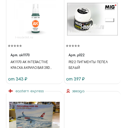
Арт.
ak11170
Арт.
p022
AK11170 AK INTERACTIVE
P022 ПИГМЕНТЫ ПЕПЕЛ
КРАСКА АКРИЛОВАЯ 3RD
БЕЛЫЙ
GENERATION "ВОДНАЯ
от 343 ₽
от 397 ₽
БИРЮЗА", 17 МЛ
eastern express
звезда