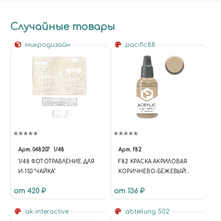
Случайные товары
микродизайн
pacific88
Арт.
048207
1/48
Арт.
f82
1/48 ФОТОТРАВЛЕНИЕ ДЛЯ
F82 КРАСКА АКРИЛОВАЯ
И-153 "ЧАЙКА"
КОРИЧНЕВО-БЕЖЕВЫЙ
(BROWN-BEIGE) ОБЪЕМ: 10
от 420 ₽
от 136 ₽
МЛ.
ak-interactive
abteilung 502