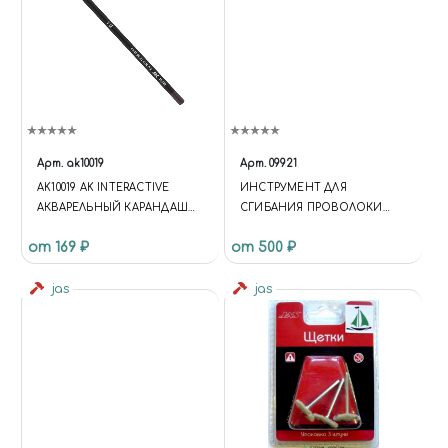
Арт.
ak10019
Арт.
09921
AK10019 AK INTERACTIVE
ИНСТРУМЕНТ ДЛЯ
АКВАРЕЛЬНЫЙ КАРАНДАШ
СГИБАНИЯ ПРОВОЛОКИ
"СКОЛЫ" / " WATERCOLOR
(HANDRAIL JIG)
от 169 ₽
от 500 ₽
PENCIL CHIPPING COLOR
jas
jas