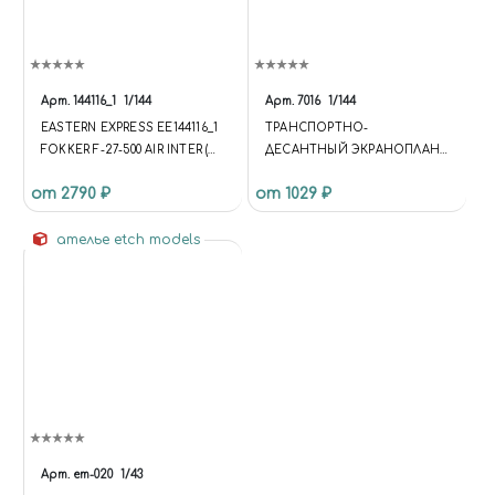
Арт.
144116_1
1/144
Арт.
7016
1/144
EASTERN EXPRESS ЕЕ144116_1
ТРАНСПОРТНО-
FOKKER F-27-500 AIR INTER (
ДЕСАНТНЫЙ ЭКРАНОПЛАН
LIMITED EDITION ) 1/144
А-90 "ОРЛЁНОК"
от 2790 ₽
от 1029 ₽
ателье etch models
Арт.
em-020
1/43