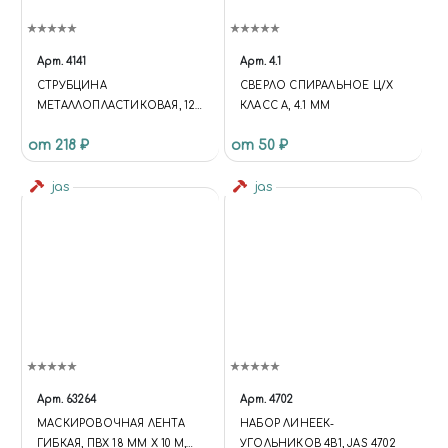
Арт.
4141
Арт.
4.1
СТРУБЦИНА
СВЕРЛО СПИРАЛЬНОЕ Ц/Х
МЕТАЛЛОПЛАСТИКОВАЯ, 120
КЛАСС А, 4.1 ММ
ММ JAS 4141
от 218 ₽
от 50 ₽
jas
jas
Арт.
63264
Арт.
4702
МАСКИРОВОЧНАЯ ЛЕНТА
НАБОР ЛИНЕЕК-
ГИБКАЯ, ПВХ 18 ММ Х 10 М,
УГОЛЬНИКОВ 4В1, JAS 4702