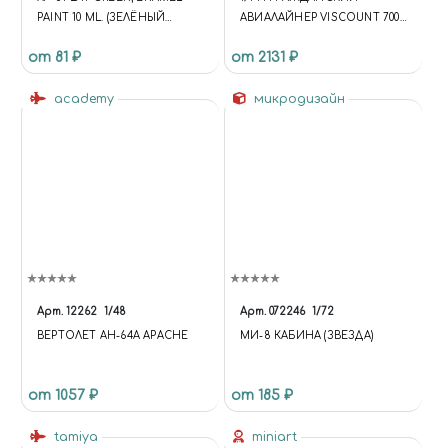
PAINT 10 ML. (ЗЕЛЁНЫЙ
АВИАЛАЙНЕР VISCOUNT 700
МАТОВЫЙ, КРАСКА
UNITED
от 81 ₽
от 2131 ₽
ЭМАЛЕВАЯ 10 МЛ.)
academy
микродизайн
Арт.
12262
1/48
Арт.
072246
1/72
ВЕРТОЛЕТ AH-64A APACHE
МИ-8 КАБИНА (ЗВЕЗДА)
от 1057 ₽
от 185 ₽
tamiya
miniart