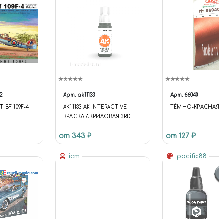
2
Арт.
ak11133
Арт.
66040
 BF 109F-4
AK11133 AK INTERACTIVE
ТЁМНО-КРАСНАЯ
КРАСКА АКРИЛОВАЯ 3RD
GENERATION DARK GREEN-
от 343 ₽
от 127 ₽
GREY 17ML / ЗЕЛЕНО-
СЕРЫЙ ТЕМНЫЙ
icm
pacific88