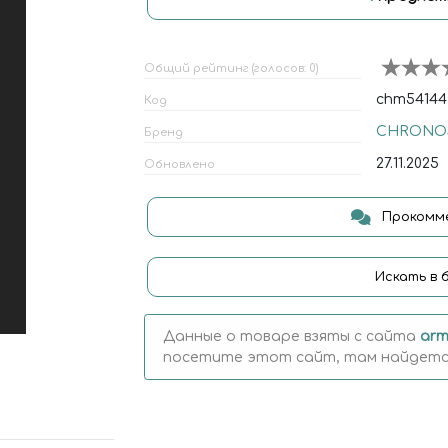
Общий рейтинг (голосов: 0)
chm54144
Код
CHRONOS
Бренд
27.11.2025
Обновлено
Прокомме
Искать в 
Данные о товаре взяты с сайта
arm
посетите этот сайт, там найдется