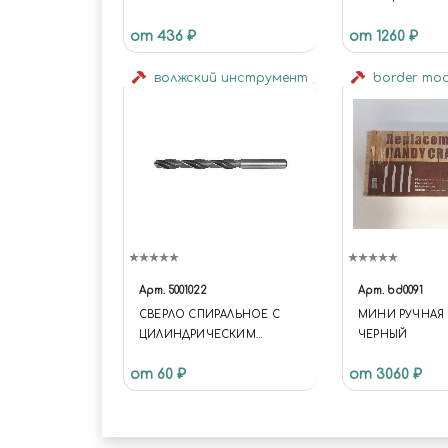
РАЗМЕР 6 / GREEN SERIES
СМ
от 436 ₽
от 1260 ₽
FLAT SYNTHETIC BRUSH SIZE
6
волжский инструмент
border mo
Арт.
5001022
Арт.
bd0091
СВЕРЛО СПИРАЛЬНОЕ С
МИНИ РУЧНАЯ
ЦИЛИНДРИЧЕСКИМ
ЧЕРНЫЙ
ХВОСТОВИКОМ, 2.6 ММ
от 60 ₽
от 3060 ₽