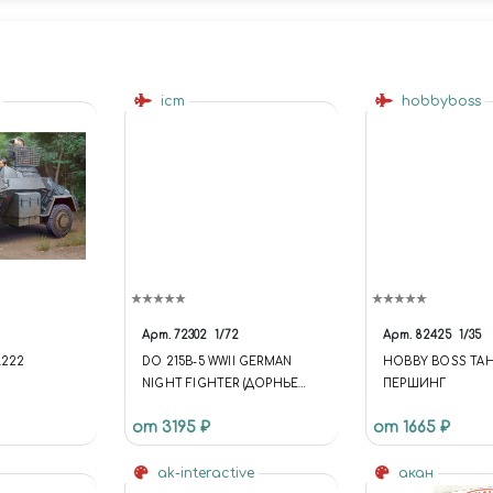
s
icm
hobbyboss
Арт.
72302
1/72
Арт.
82425
1/35
.222
DO 215B-5 WWII GERMAN
HOBBY BOSS ТАН
NIGHT FIGHTER (ДОРНЬЕ
ПЕРШИНГ
EN (1ST
DO 215B-5 НЕМЕЦКИЙ
от 3195 ₽
от 1665 ₽
НОЧНОЙ ИСТРЕБИТЕЛЬ
2МВ)
ak-interactive
акан