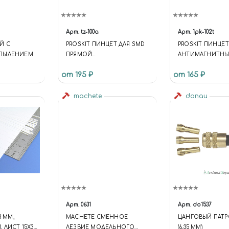
Арт.
tz-100a
Арт.
1pk-102t
Й С
PROSKIT ПИНЦЕТ ДЛЯ SMD
PROSKIT ПИНЦЕТ
ПЫЛЕНИЕМ
ПРЯМОЙ
АНТИМАГНИТН
ОСТРЫЙ(КОМПОЗИТНЫЙ,Н
от 195 ₽
от 165 ₽
ЕМАГНИТНЫЙ,ТЕРМО-
КИСЛОТО-
СТОЙКИЙ,АНТИСТАТ)
machete
donau
Арт.
0631
Арт.
do1537
3 ММ,
MACHETE СМЕННОЕ
ЦАНГОВЫЙ ПАТРО
 ЛИСТ 15Х30
ЛЕЗВИЕ МОДЕЛЬНОГО
(6,35 ММ)