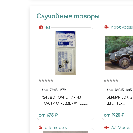
Случайные товары
elf
hobbybos
Арт.
7245
1/72
Арт.
83815
1/35
7245 ДОПОЛНЕНИЯ ИЗ
GERMAN SD.KFZ
ПЛАСТИКА RUBBER WHEELS.
LEICHTER
F-16
PANZERSPAHWAG
от 675 ₽
от 1920 ₽
SERIES)
ark-models
AZ Model