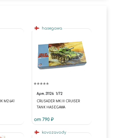
hasegawa
Арт.
31126
1/72
К M26A1
CRUSADER MK.III CRUISER
TANK HASEGAWA
от 790 ₽
kovozavody