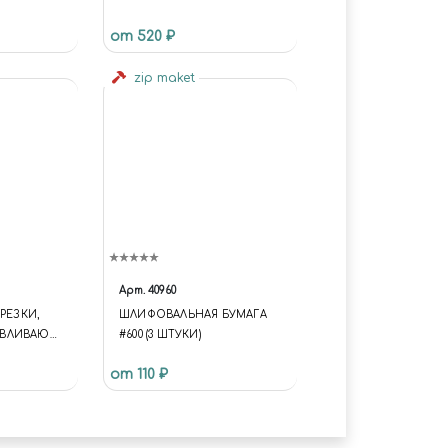
ДЛЯ ЦАНГОВОГО НОЖА (3
от 520 ₽
ШТ)
zip maket
Арт.
40960
РЕЗКИ,
ШЛИФОВАЛЬНАЯ БУМАГА
АВЛИВАЮЩ
#600 (3 ШТУКИ)
НЫЙ, А2,
от 110 ₽