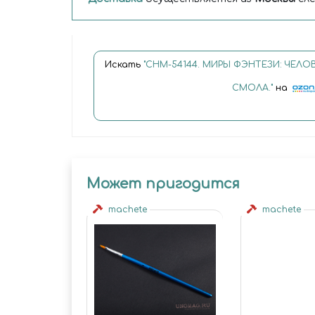
Искать
"CHM-54144. МИРЫ ФЭНТЕЗИ: ЧЕЛОВ
СМОЛА."
на
Может пригодится
machete
machete