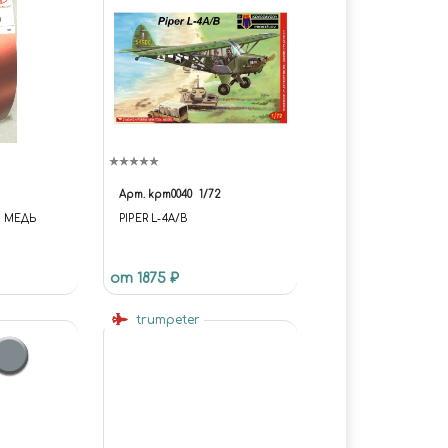
Арт.
kpm0040
1/72
 МЕДЬ
PIPER L-4A/B
от 1875 ₽
trumpeter