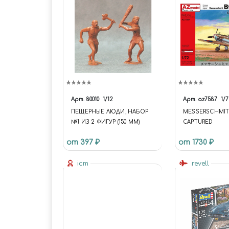
Арт.
80010
1/12
Арт.
az7587
1/7
ПЕЩЕРНЫЕ ЛЮДИ, НАБОР
MESSERSCHMITT
№1 ИЗ 2 ФИГУР (150 ММ)
CAPTURED
от 397 ₽
от 1730 ₽
icm
revell