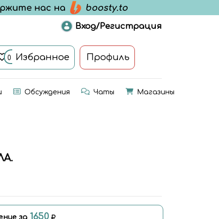
Вход/Регистрация
Избранное
Профиль
0
и
Обсуждения
Чаты
Магазины
ЛА.
1650
ение за