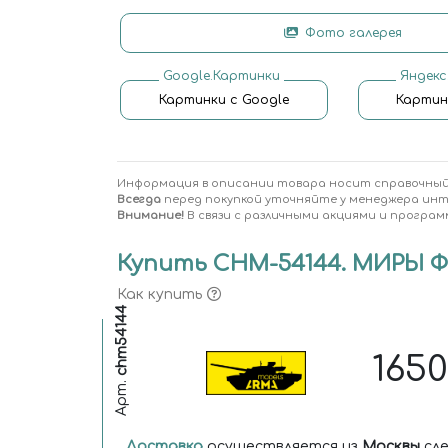
Фото галерея
Google.Картинки
Яндекс
Картинки с Google
Картин
Информация в описании товара носит справочный
Всегда
перед покупкой уточняйте у менеджера ин
Внимание!
В связи с различными акциями и програм
Купить CHM-54144. МИРЫ Ф
Как купить
chm54144
165
Арт.
Доставка
осуществляется из
Москвы
сле