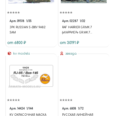
Арт.
09518
1/35
Арт.
02287
1/32
ЗРК RUSSIAN S-300V 9A82
RAF HARRIER GR.MK.7
SAM
(«ХАРРИЕР» GR.MK.7
КОРОЛЕВСКИЕ ВВС)
от 6800 ₽
от 30191 ₽
kv models
звезда
Арт.
14424
1/144
Арт.
6808
1/72
KV ОКРАСОЧНАЯ МАСКА
РУССКАЯ ЛИНЕЙНАЯ