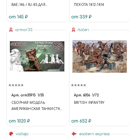
BAE-146 / RJ-85 ДЛЯ
ПЕХОТА 1812-1814
МОДЕЛЕЙ ФИРМЫ REVELL
от 145 ₽
от 339 ₽
armor35
italeri
Арт.
arm35915
1/35
Арт.
6056
1/72
СБОРНАЯ МОДЕЛЬ
BRITISH INFANTRY
АМЕРИКАНСКАЯ ТАНКИСТКА
2 (НЕ ОКРАШЕНА)
от 1020 ₽
от 652 ₽
vallejo
eastern express