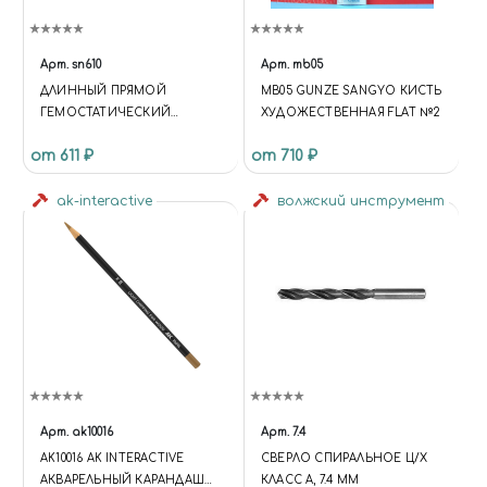
Арт.
sn610
Арт.
mb05
ДЛИННЫЙ ПРЯМОЙ
MB05 GUNZE SANGYO КИСТЬ
ГЕМОСТАТИЧЕСКИЙ
ХУДОЖЕСТВЕННАЯ FLAT №2
ЗАЖИМ 25 СМ
от 611 ₽
от 710 ₽
ak-interactive
волжский инструмент
Арт.
ak10016
Арт.
7.4
AK10016 AK INTERACTIVE
СВЕРЛО СПИРАЛЬНОЕ Ц/Х
АКВАРЕЛЬНЫЙ КАРАНДАШ
КЛАСС А, 7.4 ММ