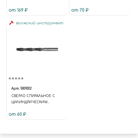
"СВЕТЛЫЕ СКОЛЫ ДЛЯ
от 169 ₽
от 70 ₽
ДЕРЕВА" / WATERCOLOR
PENCIL LIGHT CHIPPING FOR
WOOD
волжский инструмент
Арт.
5001002
СВЕРЛО СПИРАЛЬНОЕ С
ЦИЛИНДРИЧЕСКИМ
ХВОСТОВИКОМ, 0.6 ММ
от 60 ₽