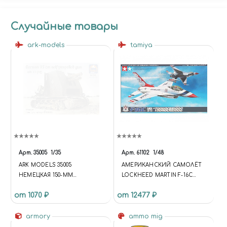
Случайные товары
ark-models
tamiya
Арт.
35005
1/35
Арт.
61102
1/48
ARK MODELS 35005
АМЕРИКАНСКИЙ САМОЛЁТ
НЕМЕЦКАЯ 150-ММ
LOCKHEED MARTIN F-16C
САМОХОДНАЯ ПЕХОТНАЯ
[BLOCK 32/52]
от 1070 ₽
от 12477 ₽
ГАУБИЦА «БИЗОН» SIG 33 (SF)
THUNDERBIRDS (1:48)
armory
ammo mig