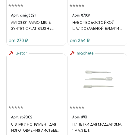
Арт.
amig8621
Арт.
87009
AMIG8621 AMMO MIG 6
НАБОР ВОДОСТОЙКОЙ
SYNTETIC FLAT BRUSH /
ШЛИФОВАЛЬНОЙ БУМАГИ C
СИНТЕТИЧЕСКАЯ ПЛОСКАЯ
ЗЕРНИСТОСТЬЮ 180/240/320
от 270 ₽
от 364 ₽
КИСТЬ
u-star
machete
Арт.
st-93002
Арт.
0751
U-STAR ИНСТРУМЕНТ ДЛЯ
ПИПЕТКИ ДЛЯ МОДЕЛИЗМА:
ИЗГОТОВЛЕНИЯ ЛИСТЬЕВ
1 МЛ, 3 ШТ.