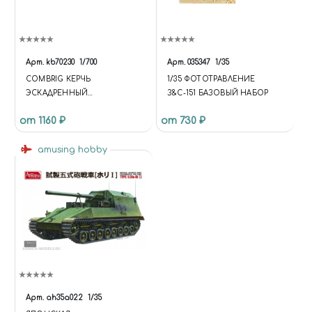
Арт.
kb70230
1/700
Арт.
035347
1/35
COMBRIG КЕРЧЬ
1/35 ФОТОТРАВЛЕНИЕ
ЭСКАДРЕННЫЙ
З&С-151 БАЗОВЫЙ НАБОР
МИНОНОСЕЦ 1917,
от 1160 ₽
от 730 ₽
DESTROYER KERCH 1917
amusing hobby
Арт.
ah35a022
1/35