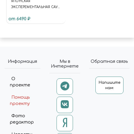
ЯПОНСКАЯ
ЭКСПЕРЕМЕНТАЛЬНАЯ САУ
IJA EXPERIMENTAL GUN TANK
от 6490 ₽
TYPE 5 (HO-RI I)
Информация
Мы в
Обратная связь
Интернете
О
Напишите
проекте
нам
Помощь
проекту
Фото
редактор