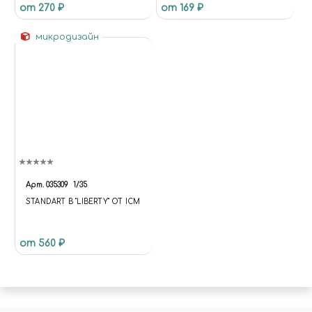
от 270 ₽
от 169 ₽
ДЕРЕВА" / WATERCOLOR
PENCIL DARK CHIPPING FOR
микродизайн
WOOD
Арт.
035309
1/35
STANDART B "LIBERTY" ОТ ICM
от 560 ₽