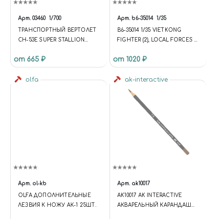
Арт.
03460
1/700
Арт.
b6-35014
1/35
ТРАНСПОРТНЫЙ ВЕРТОЛЕТ
B6-35014 1/35 VIETKONG
CH-53E SUPER STALLION
FIGHTER (2), LOCAL FORCES /
(ОБЪЕДИНЕННЫЙ) CH-53E
БОЕЦ ВЬЕТКОНГА (2),
от 665 ₽
от 1020 ₽
SUPER STALLION TRANSPORT
МЕСТНЫЕ СИЛЫ
HELICOPTER
(CONSOLIDATED)
olfa
ak-interactive
Арт.
ol-kb
Арт.
ak10017
OLFA ДОПОЛНИТЕЛЬНЫЕ
AK10017 AK INTERACTIVE
ЛЕЗВИЯ К НОЖУ АК-1 25ШТ.
АКВАРЕЛЬНЫЙ КАРАНДАШ
"ТЕМНЫЕ СКОЛЫ ДЛЯ