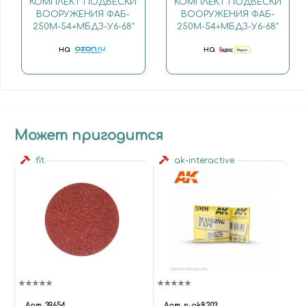
КОМПЛЕКТ ПОДВЕСКИ
КОМПЛЕКТ ПОДВЕСКИ
ВООРУЖЕНИЯ ФАБ-
ВООРУЖЕНИЯ ФАБ-
250М-54+МБДЗ-У6-68"
250М-54+МБДЗ-У6-68"
на
на
Может пригодится
fit
ak-interactive
Арт.
39654
Арт.
n-ak8203