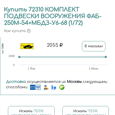
Купить 72310 КОМПЛЕКТ
ПОДВЕСКИ ВООРУЖЕНИЯ ФАБ-
250М-54+МБДЗ-У6-68 (1/72)
Как купить
2055
72310t
В магазин
Арт.
2400
0
1 Янв
1 Июль
Доставка
осуществляется из
Москвы
следующими
способами:
Искать
"72310
Искать
"72310