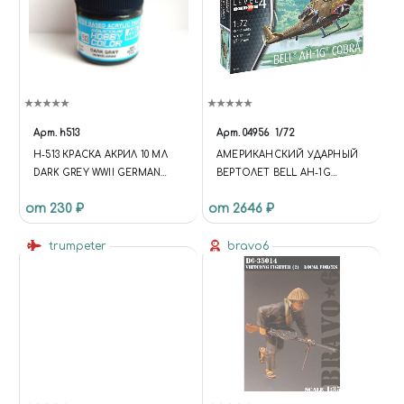
Арт.
h513
Арт.
04956
1/72
H-513 КРАСКА АКРИЛ 10 МЛ
АМЕРИКАНСКИЙ УДАРНЫЙ
DARK GREY WWII GERMAN
ВЕРТОЛЕТ BELL AH-1G
TANK - GSI HOBBY COLOR
COBRA (1:72)
от 230 ₽
от 2646 ₽
trumpeter
bravo6