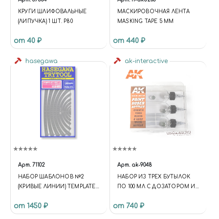
КРУГИ ШЛИФОВАЛЬНЫЕ
МАСКИРОВОЧНАЯ ЛЕНТА
(ЛИПУЧКА) 1 ШТ. Р80
MASKING TAPE 5 MM
от 40 ₽
от 440 ₽
hasegawa
ak-interactive
Арт.
71102
Арт.
ak-9048
НАБОР ШАБЛОНОВ №2
НАБОР ИЗ ТРЕХ БУТЫЛОК
(КРИВЫЕ ЛИНИИ) TEMPLATE
ПО 100 МЛ С ДОЗАТОРОМ И
SET 2 CURVED LINE TP2
УДОБНОЙ ВИНТОВОЙ
от 1450 ₽
от 740 ₽
КРЫШКОЙ