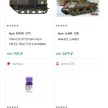
Арт.
82920
1/72
Арт.
ts-045
1/35
ТРАНСПОРТЕР M4 HIGH
M4A3E2 JUMBO
SPEED TRACTOR 3-IN/90MM
(HOBBY BOSS) 1/72
от 1120 ₽
от 2679 ₽
tamiya
armor35