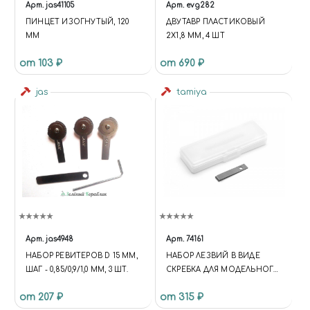
Арт.
jas41105
Арт.
evg282
ПИНЦЕТ ИЗОГНУТЫЙ, 120
ДВУТАВР ПЛАСТИКОВЫЙ
ММ
2Х1,8 ММ, 4 ШТ
от 103 ₽
от 690 ₽
jas
tamiya
Арт.
jas4948
Арт.
74161
НАБОР РЕВИТЕРОВ D 15 ММ,
НАБОР ЛЕЗВИЙ В ВИДЕ
ШАГ - 0,85/0,9/1,0 ММ, 3 ШТ.
СКРЕБКА ДЛЯ МОДЕЛЬНОГО
НОЖА 74098
от 207 ₽
от 315 ₽