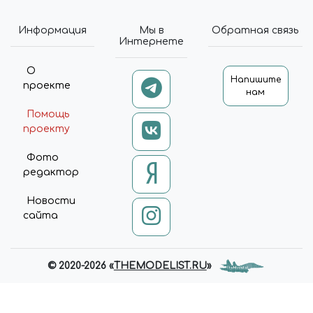
Информация
Мы в
Обратная связь
Интернете
О
Напишите
проекте
нам
Помощь
проекту
Фото
редактор
Новости
сайта
© 2020-2026 «
THEMODELIST.RU
»