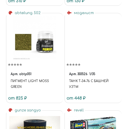
от 310 ₽
от 130 ₽
АВИАЦИЯ США,10МЛ
abteilung 502
моделист
Арт.
abtp051
Арт.
303526
1/35
ПИГМЕНТ LIGHT MOSS
ТАНК Т-34-76 С БАШНЕЙ
GREEN
УЗТМ
от 825 ₽
от 448 ₽
gunze sangyo
revell