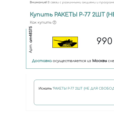
Внимание!
В связи с различными акциями и програм
Купить РАКЕТЫ Р-77 2ШТ (
Как купить
am48375
99
Арт.
Доставка
осуществляется из
Москвы
сле
Искать
"РАКЕТЫ Р-77 2ШТ (НЕ ДЛЯ СВОБ