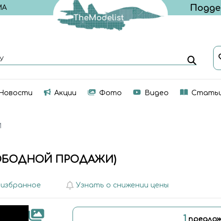
МА
У
Новости
Акции
Фото
Видео
Стать
И
СВОБОДНОЙ ПРОДАЖИ)
 избранное
Узнать о снижении цены
1
предлож