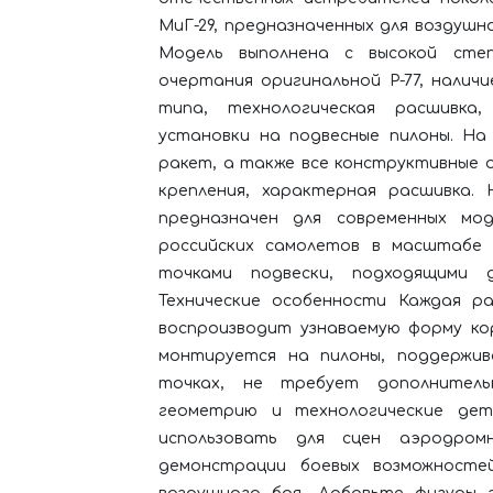
МиГ-29, предназначенных для воздушн
Модель выполнена с высокой степ
очертания оригинальной Р-77, нали
типа, технологическая расшивка
установки на подвесные пилоны. На
ракет, а также все конструктивные 
крепления, характерная расшивка.​
предназначен для современных мод
российских самолетов в масштабе 1
точками подвески, подходящими дл
Технические особенности Каждая ра
воспроизводит узнаваемую форму ко
монтируется на пилоны, поддержив
точках, не требует дополнитель
геометрию и технологические дет
использовать для сцен аэродромн
демонстрации боевых возможносте