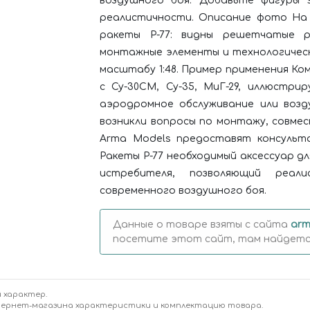
воздушного боя. Добавьте фигуры э
реалистичности. Описание фото На 
ракеты Р-77: видны решетчатые р
монтажные элементы и технологичес
масштабу 1:48. Пример применения Ко
с Су-30СМ, Су-35, МиГ-29, иллюстри
аэродромное обслуживание или возд
возникли вопросы по монтажу, совме
Arma Models предоставят консульт
Ракеты Р-77 необходимый аксессуар 
истребителя, позволяющий реал
современного воздушного боя.
Данные о товаре взяты с сайта
arm
посетите этот сайт, там найдется
 характер.
тернет-магазина характеристики и комплектацию товара.