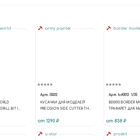
 world
army painter
border mode
Арт.
l5032
Арт.
bd0013
1/35
WORLD
КУСАЧКИ ДЛЯ МОДЕЛЕЙ
BD0013 BORDER 
DRILL BIT IN
PRECISION SIDE CUTTER THE
ТРАФАРЕТ ДЛЯ 
ARMY PAINTER TL5032
ДВУХСТОРОННИ
от 1290 ₽
от 838 ₽
MODERN TANK ARM
u-star
proskit