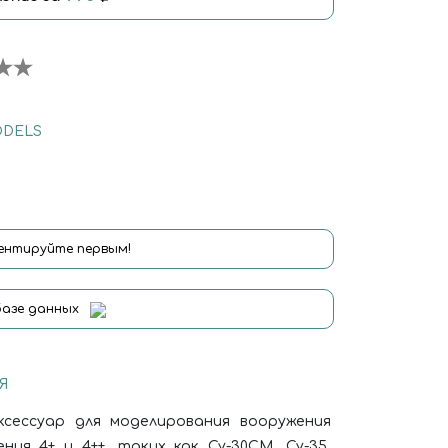
ODELS
нтируйте первым!
базе данных
Я
аксессуар для моделирования вооружения
ия 4+ и 4++, таких как Су-30СМ, Су-35,