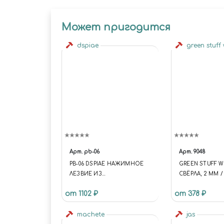
Может пригодится
dspiae
green stuff
Арт.
pb-06
Арт.
9048
PB-06 DSPIAE НАЖИМНОЕ
GREEN STUFF 
ЛЕЗВИЕ ИЗ
СВЁРЛА, 2 ММ / 
ВОЛЬФРАМОВОЙ СТАЛИ, 0.6
2 MM
от 1102 ₽
от 378 ₽
ММ
machete
jas