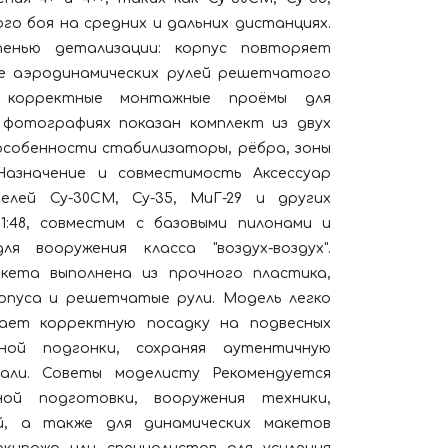
ого боя на средних и дальних дистанциях.
енью детализации: корпус повторяет
чие аэродинамических рулей решетчатого
, корректные монтажные проёмы для
 фотографиях показан комплект из двух
особенности стабилизаторы, рёбра, зоны
 Назначение и совместимость Аксессуар
елей Су-30СМ, Су-35, МиГ-29 и других
:48, совместим с базовыми пилонами и
я вооружения класса "воздух-воздух".
кета выполнена из прочного пластика,
рпуса и решетчатые рули. Модель легко
ает корректную посадку на подвесных
ной подгонки, сохраняя аутентичную
али. Советы моделисту Рекомендуется
ой подготовки, вооружения техники,
й, а также для динамических макетов