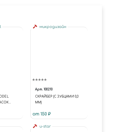
l
микродизайн
Арт.
100210
MODEL
СКРАЙБЕР (С ЗУБЦАМИ 0,3
МАСОК
ММ)
Й CAMO
от 150 ₽
OR (1:35)
u-star