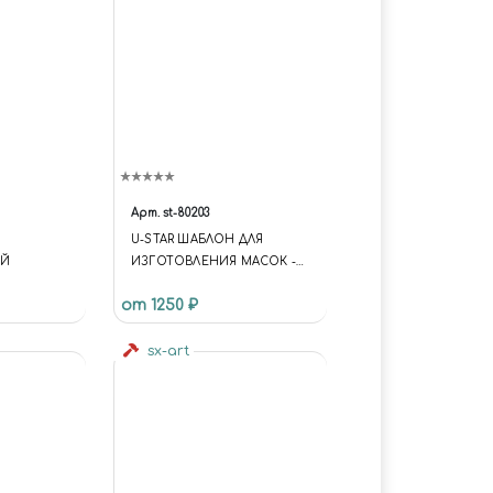
Арт.
st-80203
U-STAR ШАБЛОН ДЛЯ
ЫЙ
ИЗГОТОВЛЕНИЯ МАСОК -
КАМУФЛЯЖНЫХ ПЯТЕН
от 1250 ₽
200X270ММ
sx-art