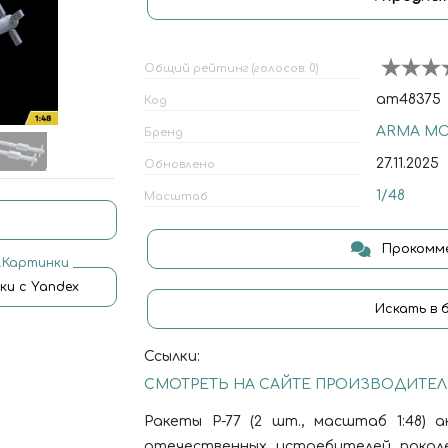
Общий рейтинг (голосов: 0)
am48375
Код
ARMA M
Бренд
27.11.2025
Обновлено
1/48
Масштаб
Прокомме
.Картинки
ки с Yandex
Искать в 
Ссылки:
СМОТРЕТЬ НА САЙТЕ ПРОИЗВОДИТЕЛ
Ракеты Р-77 (2 шт., масштаб 1:48) 
отечественных истребителей поколен