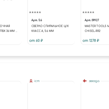
Арт.
5.6
Арт.
09927
ВОЧНАЯ
СВЕРЛО СПИРАЛЬНОЕ Ц/Х
MASTER TOOLS 
 ПВХ 36 ММ Х
КЛАСС А, 5.6 ММ
CHISEL-RR2
от 60 ₽
от 1278 ₽
icm
звезда