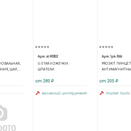
Арт.
st-90302
Арт.
1pk-106t
ФОВАЛЬНАЯ,
U-STAR ЛОЖЕЧКИ -
PROSKIT ПИНЦЕТ
ИЯ, ШАР, 10
ШПАТЕЛИ
АНТИМАГНИТН
БЛИСТЕР, JAS
от 280 ₽
от 205 ₽
волжский инструмент
master tools