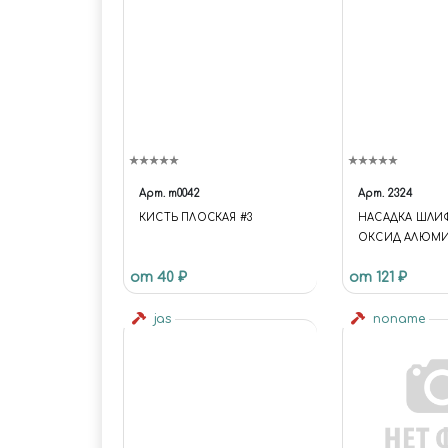
Арт.
m0042
Арт.
2324
КИСТЬ ПЛОСКАЯ #3
НАСАДКА ШЛИ
ОКСИД АЛЮМИН
ММ, 3 ШТ./УП., 
от 40 ₽
от 121 ₽
2324
jas
noname