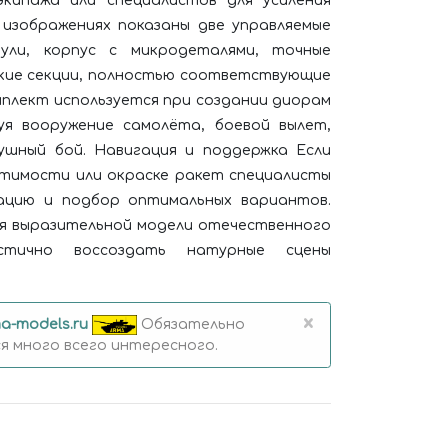
кипажа или специалистов для усиления
изображениях показаны две управляемые
ули, корпус с микродеталями, точные
кие секции, полностью соответствующие
мплект используется при создании диорам
руя вооружение самолёта, боевой вылет,
ушный бой. Навигация и поддержка Если
стимости или окраске ракет специалисты
ацию и подбор оптимальных вариантов.
для выразительной модели отечественного
истично воссоздать натурные сцены
×
a-models.ru
Обязательно
 много всего интересного.