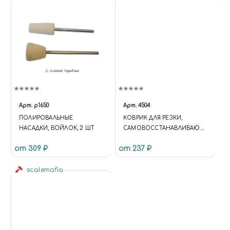
Арт.
p1650
Арт.
4504
ПОЛИРОВАЛЬНЫЕ
КОВРИК ДЛЯ РЕЗКИ,
НАСАДКИ, ВОЙЛОК, 2 ШТ
САМОВОССТАНАВЛИВАЮЩ
ИЙСЯ, 3-Х СЛОЙНЫЙ, А4, JAS
от 309 ₽
от 237 ₽
4504
scalemafia