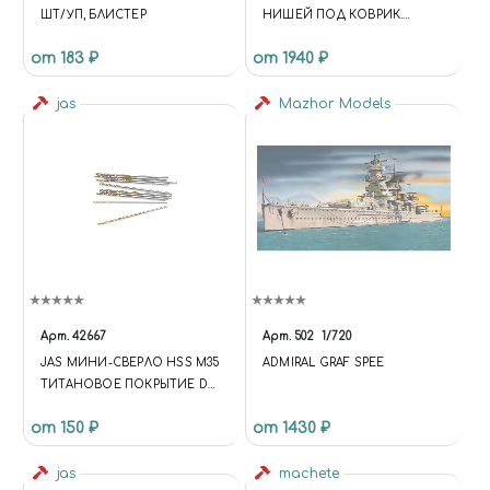
ШТ/УП, БЛИСТЕР
НИШЕЙ ПОД КОВРИК.
WORKSTATION №1. НАБОР
от 183 ₽
от 1940 ₽
ДЛЯ СБОРКИ
jas
Mazhor Models
Арт.
42667
Арт.
502
1/720
JAS МИНИ-СВЕРЛО HSS M35
ADMIRAL GRAF SPEE
ТИТАНОВОЕ ПОКРЫТИЕ D
0,9 ММ 10 ШТ.
от 150 ₽
от 1430 ₽
jas
machete