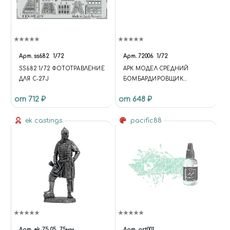
Арт.
ss682
1/72
Арт.
72006
1/72
SS682 1/72 ФОТОТРАВЛЕНИЕ
АРК МОДЕЛ СРЕДНИЙ
ДЛЯ C-27J
БОМБАРДИРОВЩИК
"МЕРИЛЕНД"
от 712 ₽
от 648 ₽
ek castings
pacific88
Арт.
ek-75-05
75мм
Арт.
art001