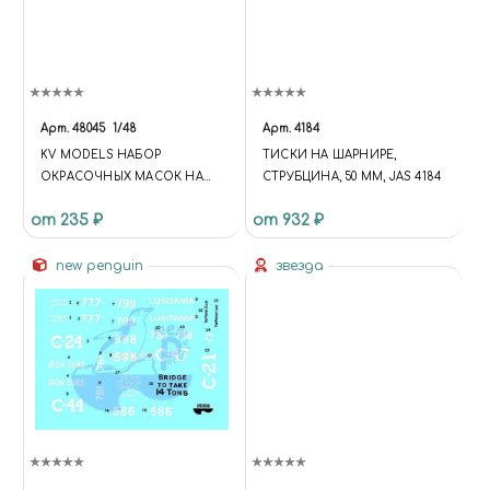
Арт.
48045
1/48
Арт.
4184
KV MODELS НАБОР
ТИСКИ НА ШАРНИРЕ,
ОКРАСОЧНЫХ МАСОК НА
СТРУБЦИНА, 50 ММ, JAS 4184
ЯК-38 / ЯК-38М + МАСКИ НА
от 235 ₽
от 932 ₽
ДИСКИ И КОЛЕСА
new penguin
звезда