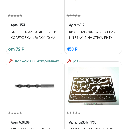
Арт.
1574
Арт.
t-012
БАНОЧКА ДЛЯ ХРАНЕНИЯ И
КИСТЬ MINIWARPAINT СЕРИИ
КОЛЕРОВКИ КРАСКИ, 10 МЛ,
LINER №1,2 ИНСТРУМЕНТЫ:
ГЕРМЕТИЧНАЯ КРЫШКА,
КИСТИ
от 72 ₽
450 ₽
НАБОР 6 ШТ, JAS 1574
волжский инструмент
jas
Арт.
5001006
Арт.
jas3817
1/35