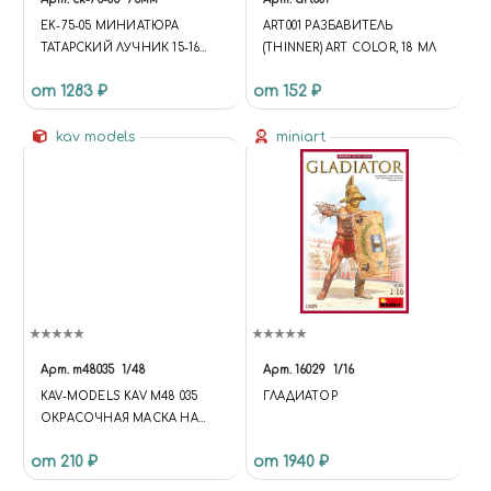
EK-75-05 МИНИАТЮРА
ART001 РАЗБАВИТЕЛЬ
ТАТАРСКИЙ ЛУЧНИК 15-16
(THINNER) ART COLOR, 18 МЛ
В.В.
от 1283 ₽
от 152 ₽
kav models
miniart
Арт.
m48035
1/48
Арт.
16029
1/16
KAV-MODELS KAV M48 035
ГЛАДИАТОР
ОКРАСОЧНАЯ МАСКА НА
ОСТЕКЛЕНИЕ DO-217 (ICM)
от 210 ₽
от 1940 ₽
1/48