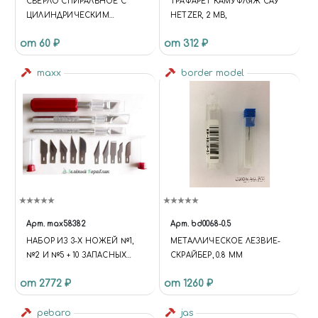
СВЕРЛО СПИРАЛЬНОЕ С
ТРАФАРЕТ КАМУФЛЯЖ САУ
ЦИЛИНДРИЧЕСКИМ
HETZER, 2 МВ,
ХВОСТОВИКОМ, 1.0 ММ
от 60 ₽
от 312 ₽
maxx
border model
Арт.
max58382
Арт.
bd0068-0.5
НАБОР ИЗ 3-Х НОЖЕЙ №1,
МЕТАЛЛИЧЕСКОЕ ЛЕЗВИЕ-
№2 И №5 + 10 ЗАПАСНЫХ
СКРАЙБЕР, 0.8 ММ
ЛЕЗВИЙ
от 2772 ₽
от 1260 ₽
pebaro
jas