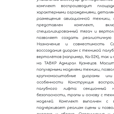
комплект воспроизводит площа
характерными ограждениями, деталям
размещения авиационной техники,
представлен комплект, вкл
специализированный тягач и вертол
позволяет создать реалистичную 
Назначение и совместимость Са
воссоздания диорам с техникой палуб
вертолётов (например, Ка-52К), так 
на ТАВКР Адмирал Кузнецов. Масшт
популярными моделями техники, позво
крупномасштабные диорамы или 
особенности Конструкция воспро
палубного лифта: секционный н
безопасности, трапы и основу с тех
моделей. Комплект выполнен с 
подчёркивает реализм сцены и позв