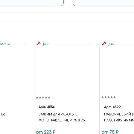
 world
jas
jas
Арт.
4554
Арт.
4822
156
ЗАЖИМ ДЛЯ РАБОТЫ С
НАБОР ЛЕЗВИЙ (
ФОТОТРАВЛЕНИЕМ 75 Х 75
ПЛАСТИКУ, 45 М
ММ JAS 4554
С ЦАНГОВЫМ ЗА
от 223 ₽
от 75 ₽
ШТ, JAS 4822