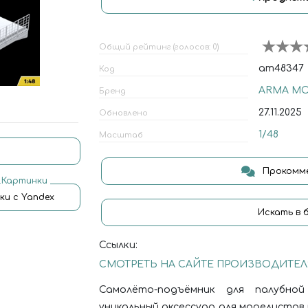
Общий рейтинг (голосов: 0)
am48347
Код
ARMA M
Бренд
27.11.2025
Обновлено
1/48
Масштаб
Прокомме
.Картинки
ки с Yandex
Искать в 
Ссылки:
СМОТРЕТЬ НА САЙТЕ ПРОИЗВОДИТЕЛ
Самолёто-подъёмник для палубной
уникальный аксессуар для моделистов 