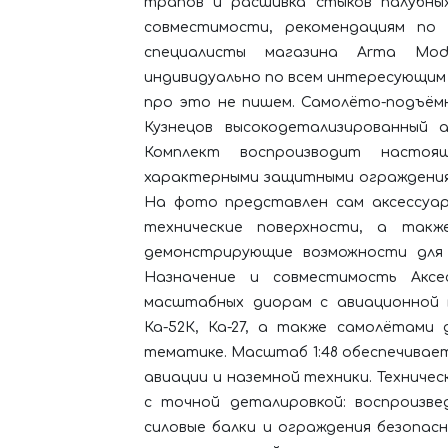
трапов и расшивка стыков палубных
совместимости, рекомендациям по 
специалисты магазина Arma Mod
индивидуально по всем интересующим 
про это не пишем. Самолёто-подъём
Кузнецов высокодетализированный а
Комплект воспроизводит настоя
характерными защитными ограждения
На фото представлен сам аксессуар:
технические поверхности, а также
демонстрирующие возможности для с
Назначение и совместимость Аксе
масштабных диорам с авиационной 
Ка-52К, Ка-27, а также самолётами 
тематике. Масштаб 1:48 обеспечивае
авиации и наземной техники. Техниче
с точной деталировкой: воспроизве
силовые балки и ограждения безопас