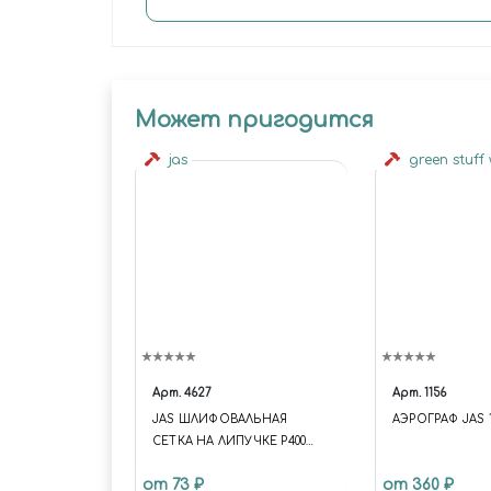
Может пригодится
jas
green stuff
Арт.
4627
Арт.
1156
JAS ШЛИФОВАЛЬНАЯ
АЭРОГРАФ JAS 1
СЕТКА НА ЛИПУЧКЕ P400
30X90 ММ 6 ШТ.
от 73 ₽
от 360 ₽