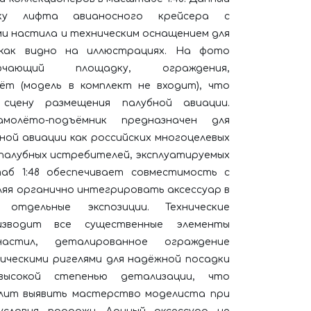
дку лифта авианосного крейсера с
и настила и техническим оснащением для
 как видно на иллюстрациях. На фото
ючающий площадку, ограждения,
ёт (модель в комплект не входит), что
сцену размещения палубной авиации.​
молёто-подъёмник предназначен для
ной авиации как российских многоцелевых
и палубных истребителей, эксплуатируемых
аб 1:48 обеспечивает совместимость с
ляя органично интегрировать аксессуар в
отдельные экспозиции. Технические
изводит все существенные элементы
астил, деталированное ограждение
ническими ригелями для надёжной посадки
высокой степенью детализации, что
олит выявить мастерство моделиста при