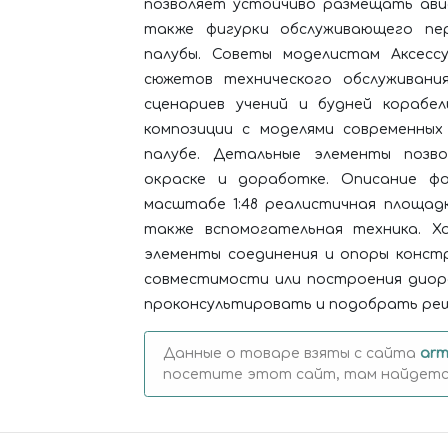
позволяет устойчиво размещать ави
также фигурки обслуживающего пер
палубы. Советы моделистам Аксесс
сюжетов технического обслуживани
сценариев учений и будней корабел
композиции с моделями современных
палубе. Детальные элементы позв
окраске и доработке. Описание ф
масштабе 1:48 реалистичная площад
также вспомогательная техника. Х
элементы соединения и опоры констр
совместимости или построения диор
проконсультировать и подобрать реш
Данные о товаре взяты с сайта
arm
посетите этот сайт, там найдется