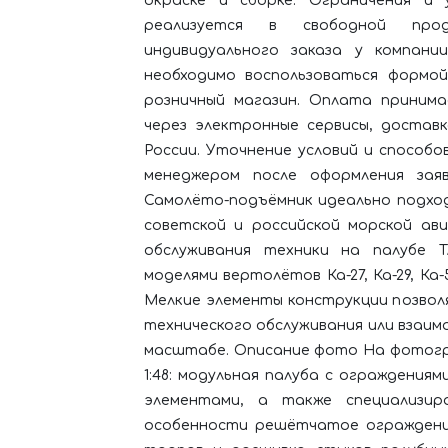
окраске и сборке. Ограничения и 
реализуется в свободной про
индивидуального заказа у компани
необходимо воспользоваться формо
розничный магазин. Оплата принима
через электронные сервисы, достав
России. Уточнение условий и способ
менеджером после оформления заяв
Самолёто-подъёмник идеально подхо
советской и российской морской ави
обслуживания техники на палубе 
моделями вертолётов Ка-27, Ка-29, Ка
Мелкие элементы конструкции позво
технического обслуживания или взаи
масштабе. Описание фото На фотогр
1:48: модульная палуба с ограждения
элементами, а также специализир
особенности решётчатое ограждение