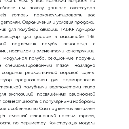
 плит. Если у вас возникли вопросы по
сборке или заказу данного аксессуара
els готовы проконсультировать вас
деталям. Ограничения и условия продажи.
ник для палубной авиации ТАВКР Адмирал
ксессуар для диорам в масштабе 1:48.
щий подъёмник палубы авианосца с
ми, настилом и элементами конструкции.
 модульная палуба, секционные поручни,
 специализированный тягач, наглядно
оздания реалистичной морской сцены.​
ссуар предназначен для формирования
техникой палубными вертолётами типа
для экспозиций, посвящённых авианосной
т совместимость с популярными наборами
ские особенности Сам подъёмник выполнен
дён сложный секционный настил, трапы,
ности по периметру. Конструкция модели