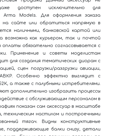
условия продажи Данный аксессуар не
даже доступен исключительно для
и Arma Models. Для оформления заказа
й на сайте или обратиться напрямую в
ется наличными, банковской картой или
ка возможна как курьером, так и почтой
ов оплаты обязательно согласовывается с
ки.​ Применение и советы моделистам
дит для создания тематических диорам с
ацией, сцен погрузки/разгрузки авиации,
ТАВКР. Особенно эффектно выглядит с
-52К, а также с палубными истребителями.
ляют дополнительно изобразить процессы
модействие с обслуживающим персоналом в
афиях показан сам аксессуар в масштабе
ми, техническим настилом и построечными
ованный тягач. Видны конструктивные
, поддерживающие балки снизу, детали