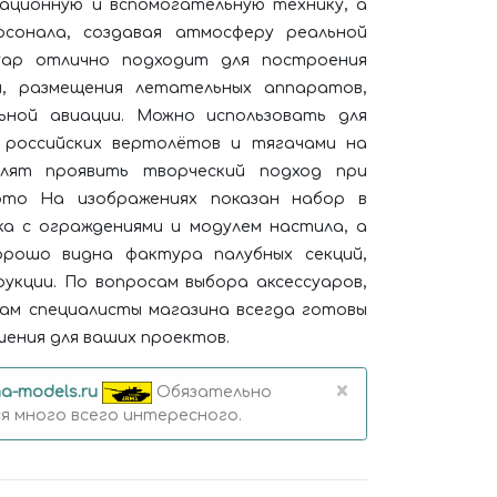
ационную и вспомогательную технику, а
сонала, создавая атмосферу реальной
уар отлично подходит для построения
я, размещения летательных аппаратов,
ьной авиации. Можно использовать для
 российских вертолётов и тягачами на
олят проявить творческий подход при
ото На изображениях показан набор в
ка с ограждениями и модулем настила, а
орошо видна фактура палубных секций,
укции. По вопросам выбора аксессуаров,
ам специалисты магазина всегда готовы
ения для ваших проектов.
×
a-models.ru
Обязательно
 много всего интересного.