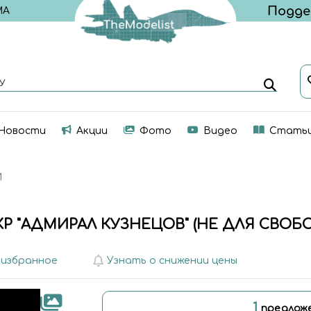
МА
У
Новости
Акции
Фото
Видео
Стать
И
 "АДМИРАЛ КУЗНЕЦОВ" (НЕ ДЛЯ СВО
 избранное
Узнать о снижении цены
1
предлож