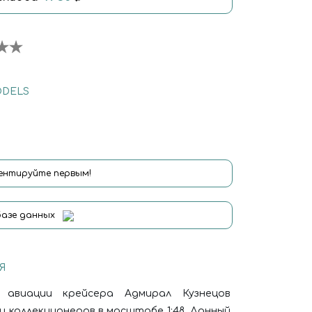
ODELS
нтируйте первым!
базе данных
Я
 авиации крейсера Адмирал Кузнецов
и коллекционеров в масштабе 1:48. Данный