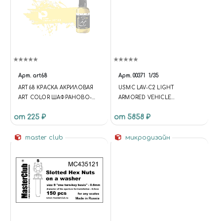
Арт.
art68
Арт.
00371
1/35
ART68 КРАСКА АКРИЛОВАЯ
USMC LAV-C2 LIGHT
ART COLOR ШАФРАНОВО-
ARMORED VEHICLE
ЖЕЛТЫЙ (SAFFRON-YELLOW)
COMMAND AND CONTROL
от 225 ₽
от 5858 ₽
(LAV-C2 ЛЁГКИЙ
БРОНИРОВАННЫЙ
master club
КОМАНДНЫЙ И
микродизайн
КОНТРОЛЬНЫЙ
БРОНЕАВТОМОБИЛЬ
АМЕРИКАНСКОГО КОРПУСА
МОРСКОЙ ПЕХОТЫ)