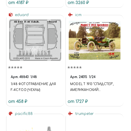
от 4187 ₽
от 3260 ₽
eduard
icm
Арт.
48843
1/48
Арт.
24015
1/24
1/48 ФОТОТРАВЛЕНИЕ ДЛЯ
MODEL T 1913 "СПИДСТЕР",
F-4C F.O.D (ЧЕХЛЫ)
АМЕРИКАНСКИЙ
СПОРТИВНЫЙ
от 458 ₽
от 1727 ₽
АВТОМОБИЛЬ
pacific88
trumpeter