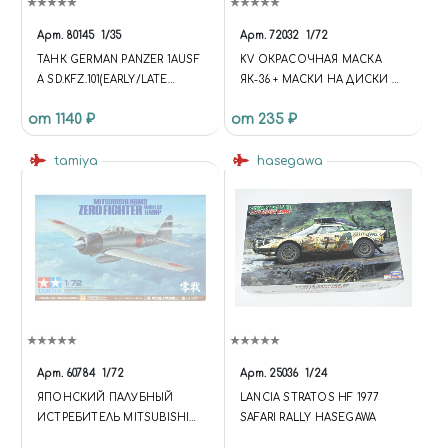
Арт.
80145
1/35
Арт.
72032
1/72
ТАНК GERMAN PANZER 1AUSF
KV ОКРАСОЧНАЯ МАСКА
A SD.KFZ.101(EARLY/LATE
ЯК-36 + МАСКИ НА ДИСКИ И
VERSION)
КОЛЕСА ДЛЯ МОДЕЛЕЙ
от 1140 ₽
от 235 ₽
ФИРМЫ ARTMODEL
tamiya
hasegawa
Арт.
60784
1/72
Арт.
25036
1/24
ЯПОНСКИЙ ПАЛУБНЫЙ
LANCIA STRATOS HF 1977
ИСТРЕБИТЕЛЬ MITSUBISHI
SAFARI RALLY HASEGAWA
A6M3 ZERO FIGHTER (1:72)