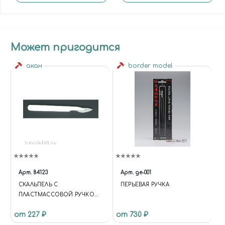
Может пригодится
акан
border model
Арт.
84123
Арт.
ge-001
СКАЛЬПЕЛЬ С
ПЕРЬЕВАЯ РУЧКА
ПЛАСТМАССОВОЙ РУЧКОЙ
И ЛЕЗВИЕМ № 24
от 227 ₽
от 730 ₽
(ОДНОРАЗОВЫЙ)