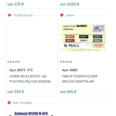
от 273 ₽
от 3350 ₽
hobbyboss
акан
Арт.
80275
1/72
Арт.
46803
HOBBY BOSS 80275 F-16D
НАБОР ТЕМАТИЧЕСКИХ
"FIGHTING FALCON" (GENERAL
КРАСОК ПАЛИТРА №3
DYNAMICS) /
от 930 ₽
от 690 ₽
МНОГОЦЕЛЕВОЙ
ИСТРЕБИТЕЛЬ/ 1/72
(FUNCTION {
kav models
UNIVERSE.SITE.ID = 'S1';
UNIVERSE.SITE.DIRECTORY =