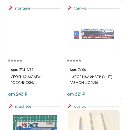
noname
tamiya
Арт.
7314
1/72
Арт.
74104
СБОРНАЯ МОДЕЛЬ
НАБОР НАДФИЛЕЙ (3 ШТ.)
РОССИЙСКИЙ
РАЗНОЙ ФОРМЫ
МНОГОЦЕЛЕВОЙ
от 243 ₽
от 321 ₽
ИСТРЕБИТЕЛЬ СУ-30СМ
machete
donau