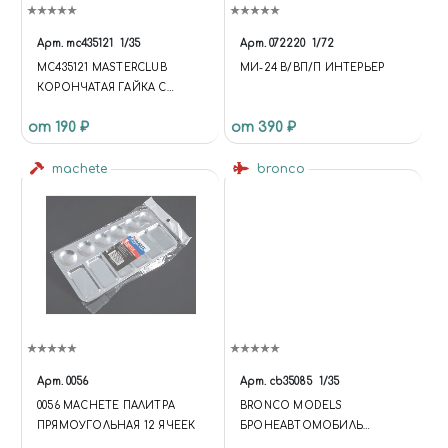
Арт.
mc435121
1/35
Арт.
072220
1/72
MC435121 MASTERCLUB
МИ-24 В/ВП/П ИНТЕРЬЕР
КОРОНЧАТАЯ ГАЙКА С
ШАЙБОЙ, РАЗМЕР ПОД
от 190 ₽
от 390 ₽
КЛЮЧ - 0.6ММ
machete
bronco
Арт.
0056
Арт.
cb35085
1/35
0056 MACHETE ПАЛИТРА
BRONCO MODELS
ПРЯМОУГОЛЬНАЯ 12 ЯЧЕЕК
БРОНЕАВТОМОБИЛЬ
HUMBER MK.II