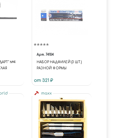
Арт.
74104
ДАРТ" №4
НАБОР НАДФИЛЕЙ (3 ШТ.)
ГЛАЯ
РАЗНОЙ ФОРМЫ
от 321 ₽
world
maxx