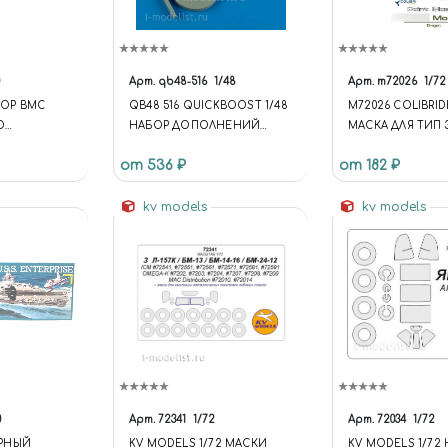
Арт.
qb48-516
1/48
Арт.
m72026
1/72
НКОР ВМС
QB48 516 QUICKBOOST 1/48
M72026 COLIBRID
O
НАБОР ДОПОЛНЕНИЙ
МАСКА ДЛЯ ТИП 3
W MGP 1/450
MIGG-29A FULCRUM
MOD.41 (DRAGON)
от 536 ₽
от 182 ₽
 NAVY
EXHAUST COVERS
AGO
W MGP
kv models
kv models
0
Арт.
72341
1/72
Арт.
72034
1/72
РНЫЙ
KV MODELS 1/72 МАСКИ
KV MODELS 1/72