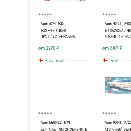
Арт.
6374
1/35
Арт.
40152
1/450
1/35 НЕМЕЦКАЯ
1/450 (Z02) ЛИ
ПРОТИВОТАНКОВАЯ
ЯПОНИИ ATAG
КОМАНДА С
(3800)2014.12NE
от 2270 ₽
от 3107 ₽
ГРАНАТОМЁТОМ
(Z02) JAPANESE
ПАНЦЕРШРЕК
BATTLESHIP AT
kitty hawk
(3800)2014.12NE
revell
Арт.
kh80122
1/48
Арт.
05046
1/72
ВЕРТОЛЕТ SH-2F SEASPRITE
АТОМНЫЙ УДА