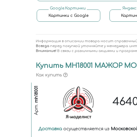
Google.Картинки
Яндекс
Картинки с Google
Картин
Информация в описании товара носит справочный
Всегда
перед покупкой уточняйте у менеджера ин
Внимание!
В связи с различными акциями и програм
Купить MH18001 МАЖОР МОДЕ
Как купить
mh18001
464
Арт.
Доставка
осуществляется из
Московско