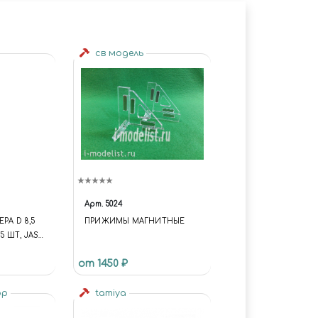
св модель
Арт.
5024
РА D 8,5
ПРИЖИМЫ МАГНИТНЫЕ
15 ШТ, JAS
от 1450 ₽
op
tamiya