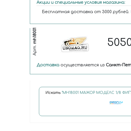
Акции и специальные условия магазина:
Бесплатная доставка от 3000 рублей.
mh18001
505
Арт.
Доставка
осуществляется из
Санкт-Пет
Искать
"MH18001 МАЖОР МОДЕЛС 1/8 ФИГУ