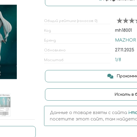
Общий рейтинг (голосов: 0)
mh18001
Код
MAZHOR
Бренд
27.11.2025
Обновлено
1/8
Масштаб
Прокомме
Искать в 
Данные о товаре взяты с сайта
i-mo
посетите этот сайт, там найдется