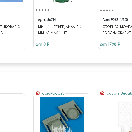
Арт.
do714
Арт.
9062
1/350
ТИКОВАЯ С
МИНИ-ШТЕКЕР, ДИАМ.2,6
СБОРНАЯ МОДЕ
МЛ
ММ, 4А MAX, 1 ШТ.
РОССИЙСКАЯ А
ПОДВОДНАЯ ЛОД
от 8 ₽
от 1790 ₽
ПРОЕКТА «ДЕЛЬ
quickboost
colibri decal