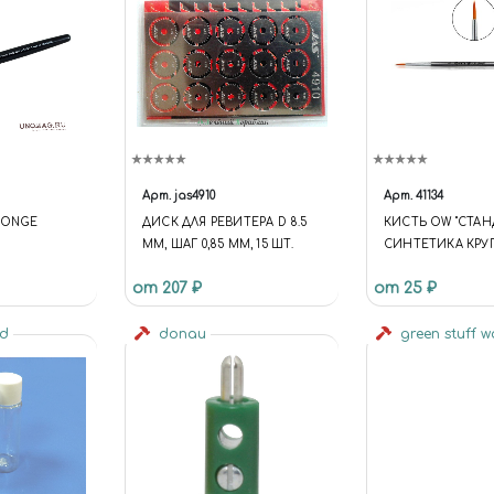
Арт.
jas4910
Арт.
41134
PONGE
ДИСК ДЛЯ РЕВИТЕРА D 8.5
КИСТЬ OW "СТАН
ММ, ШАГ 0,85 ММ, 15 ШТ.
СИНТЕТИКА КРУ
от 207 ₽
от 25 ₽
ld
donau
green stuff 