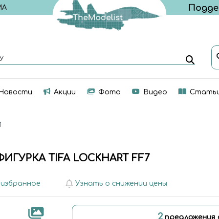
МА
У
Новости
Акции
Фото
Видео
Стать
И
ФИГУРКА TIFA LOCKHART FF7
 избранное
Узнать о снижении цены
2
предложения