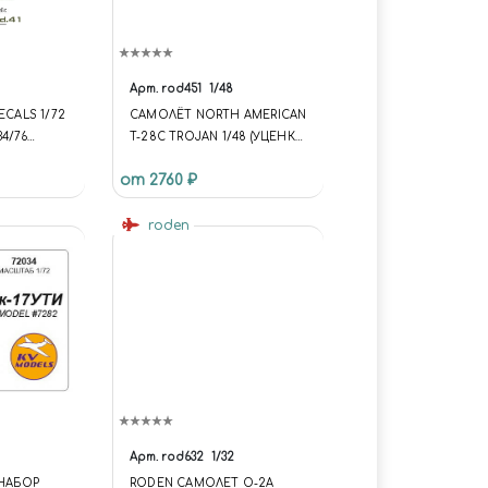
Арт.
rod451
1/48
ECALS 1/72
САМОЛЁТ NORTH AMERICAN
4/76
T-28C TROJAN 1/48 (УЦЕНКА)
КУПИТЬ В МОСКВЕ (ROD451)
от 2760 ₽
САМОЛЁТЫ
roden
Арт.
rod632
1/32
 НАБОР
RODEN САМОЛЕТ O-2A