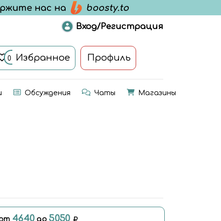
Вход/Регистрация
Избранное
Профиль
0
и
Обсуждения
Чаты
Магазины
4640
5050
 от
до