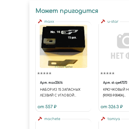
Может пригодится
maxx
u-star
Арт.
max33616
Арт.
st-qw47373
НАБОР ИЗ 15 ЗАПАСНЫХ
КРЮЧКОВЫЙ НО
ЛЕЗВИЙ С УГЛОВОЙ
(90903-90040A)
ЗАТОЧКОЙ №16
(ОБЪЕДИНЕННЫ
от 557 ₽
от 326.3 ₽
HOOK KNIFE (909
(CONSOLIDATED
machete
tamiya