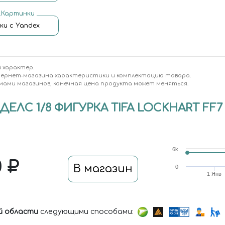
.Картинки
ки с Yandex
 характер.
тернет-магазина характеристики и комплектацию товара.
мами магазинов, конечная цена продукта может меняться.
ЛС 1/8 ФИГУРКА TIFA LOCKHART FF7 (
6k
0
В магазин
0
1 Янв
й области
следующими способами: