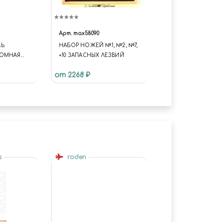
Арт.
max58090
ЛЬ
НАБОР НОЖЕЙ №1, №2, №7,
ТОМНАЯ
+10 ЗАПАСНЫХ ЛЕЗВИЙ
КА «ТУЛА»
от 2268 ₽
ФИН»
s
roden