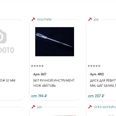
machete
jas
Арт.
0617
Арт.
4902
Ж 0,1 ММ
0617 РУЧНОЙ ИНСТРУМЕНТ
ДИСК ДЛЯ РЕВИТЕ
НОЖ «BISTURI»
ММ, ШАГ 0,4 ММ, 
Й) 0.1MM
4902
от 194 ₽
от 207 ₽
03-90040A)
)
jas
ork's worksh