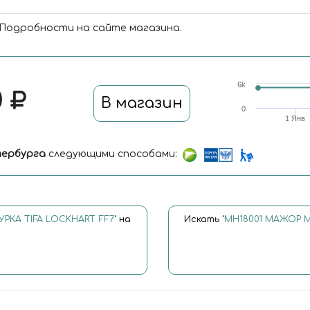
 Подробности на сайте магазина.
6k
0
В магазин
0
1 Янв
ербурга
следующими способами:
РКА TIFA LOCKHART FF7"
на
Искать
"MH18001 МАЖОР М