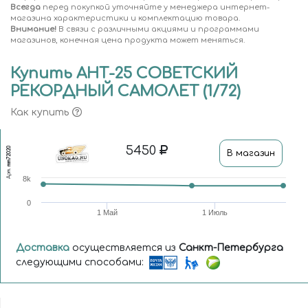
Всегда
перед покупкой уточняйте у менеджера интернет-
магазина характеристики и комплектацию товара.
Внимание!
В связи с различными акциями и программами
магазинов, конечная цена продукта может меняться.
Купить АНТ-25 СОВЕТСКИЙ
РЕКОРДНЫЙ САМОЛЕТ (1/72)
Как купить
5450
mm72020
В магазин
Арт.
8k
0
1 Май
1 Июль
Доставка
осуществляется из
Санкт-Петербурга
следующими способами: