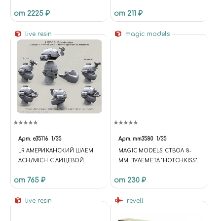
КИСТОЧКИ
ОСТЕКЛЕНИЕ СМЕРЧ (MENG)
от 2225 ₽
от 211 ₽
ВНЕШНЯЯ
live resin
magic models
Арт.
e35116
1/35
Арт.
mm3580
1/35
LR АМЕРИКАНСКИЙ ШЛЕМ
MAGIC MODELS СТВОЛ 8-
ACH/MICH С ЛИЦЕВОЙ
ММ ПУЛЕМЕТА "HOTCHKISS".
ЗАЩИТОЙ MTEK PREDATOR
ДЛЯ ВСЕХ ФРАНЦУЗСКИХ
от 765 ₽
от 230 ₽
FACE ARMOUR С ЧЕХЛОМ В
ТАНКОВ 1-ОЙ МИРОВОЙ
КОМПЛЕКТЕ КРОНШТЕЙН
ВОЙНЫ
НОЧНИКА PVS 7/14/15 И
live resin
revell
ГОЛОВЫ В ОЧКАХESS
CROSSBOW GOGGLES