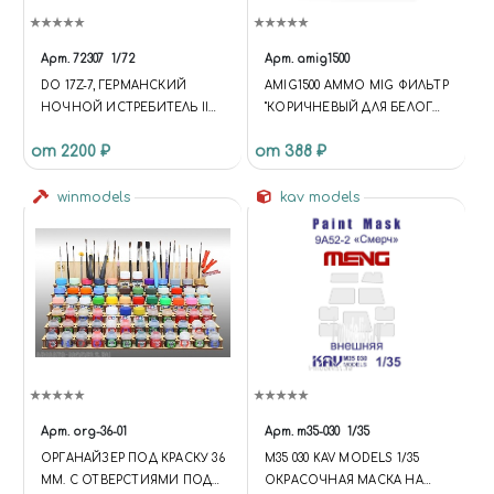
Арт.
72307
1/72
Арт.
amig1500
DO 17Z-7, ГЕРМАНСКИЙ
AMIG1500 AMMO MIG ФИЛЬТР
НОЧНОЙ ИСТРЕБИТЕЛЬ ІІ
"КОРИЧНЕВЫЙ ДЛЯ БЕЛОГО"
МВ
BROWN FOR WHITE
от 2200 ₽
от 388 ₽
winmodels
kav models
Арт.
org-36-01
Арт.
m35-030
1/35
ОРГАНАЙЗЕР ПОД КРАСКУ 36
M35 030 KAV MODELS 1/35
ММ. С ОТВЕРСТИЯМИ ПОД
ОКРАСОЧНАЯ МАСКА НА