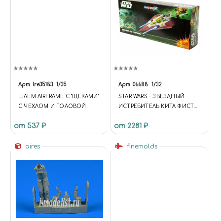
Арт.
lre35183
1/35
Арт.
06688
1/32
ШЛЕМ AIRFRAME С "ЩЕКАМИ"
STAR WARS - ЗВЕЗДНЫЙ
С ЧЕХЛОМ И ГОЛОВОЙ
ИСТРЕБИТЕЛЬ КИТА ФИСТО
(1:32)
от 537 ₽
от 2281 ₽
aires
finemolds