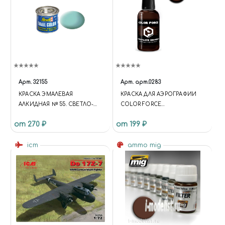
Арт.
32155
Арт.
арт.0283
КРАСКА ЭМАЛЕВАЯ
КРАСКА ДЛЯ АЭРОГРАФИИ
АЛКИДНАЯ № 55. СВЕТЛО-
COLOR FORCE
ЗЕЛЕНАЯ МАТОВАЯ, 14 МЛ.
ШОКОЛАДНО-
от 270 ₽
от 199 ₽
КОРИЧНЕВЫЙ (CHOCOLATE
BROWN)
icm
ammo mig