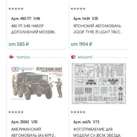
Арт.
480-171
1/48
Арт.
fm34
1/35
480 171 1/48 НАБОР
ЯПОНСКИЙ АВТОМОБИЛЬ
ДОПОЛНЕНИЙ MODERN
JGSDF TYPE 73 LIGHT TRUCK
BRITISH ARMY COMMANDER
W/CANVAS TOP
от 583 ₽
от 1904 ₽
FOR BAE WARRIOR
tamiya
eduard
Арт.
35342
1/35
Арт.
ss676
1/72
АМЕРИКАНСКИЙ
ФОТОТРАВЛЕНИЕ ДЛЯ
АВТОМОБИЛЬ 6X6 M792
МОДЕЛИ СУ-30СМ, ЗВЕЗДА.