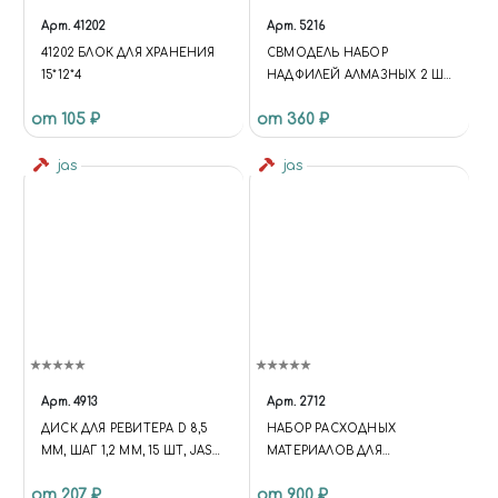
Арт.
41202
Арт.
5216
41202 БЛОК ДЛЯ ХРАНЕНИЯ
СВМОДЕЛЬ НАБОР
15*12*4
НАДФИЛЕЙ АЛМАЗНЫХ 2 ШТ
- КРУГЛЫЙ
от 105 ₽
от 360 ₽
jas
jas
Арт.
4913
Арт.
2712
ДИСК ДЛЯ РЕВИТЕРА D 8,5
НАБОР РАСХОДНЫХ
ММ, ШАГ 1,2 ММ, 15 ШТ, JAS
МАТЕРИАЛОВ ДЛЯ
4913
БОРМАШИН, 137
от 207 ₽
от 900 ₽
ПРЕДМЕТОВ, JAS 2712