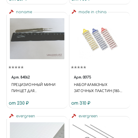
noname
made in china
Арт.
84062
Арт.
00175
ПРЕЦИЗИОННЫЙ МИНИ
НАБОР АЛМАЗНЫХ
ПИНЦЕТ ДЛЯ
ЗАТОЧНЫХ ПЛАСТИН (180-
МИНИАТЮРНЫХ РАБОТ ИЗ
260-360), 3 ШТ
от 230 ₽
от 310 ₽
НЕРЖАВЕЮЩЕЙ СТАЛИ,
КОСОЙ
evergreen
evergreen