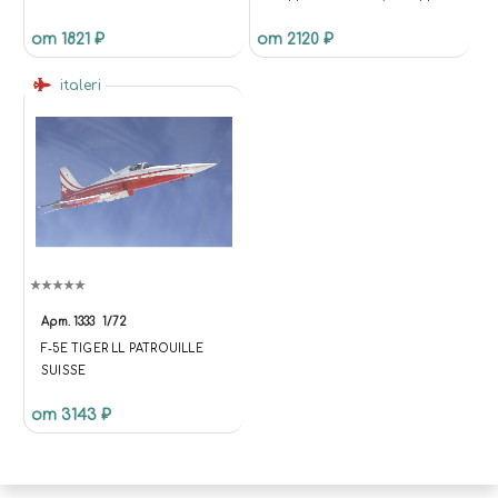
GAMMA GOAT,
от 1821 ₽
от 2120 ₽
МЕДИЦИНСКОЙ СЛУЖБЫ
(1:35)
italeri
Арт.
1333
1/72
F-5E TIGER LL PATROUILLE
SUISSE
от 3143 ₽