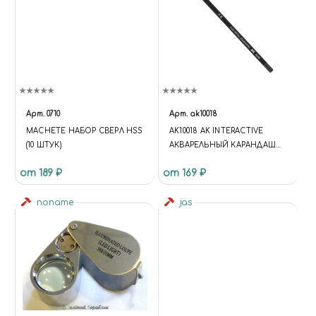
Арт.
0710
Арт.
ak10018
MACHETE НАБОР СВЕРЛ HSS
AK10018 AK INTERACTIVE
(10 ШТУК)
АКВАРЕЛЬНЫЙ КАРАНДАШ
"ВОРОНЕННАЯ СТАЛЬ
от 189 ₽
от 169 ₽
(ГРАФИТ)" / WATERCOLOR
PENCIL GUN METAL
noname
(GRAPHITE)
jas