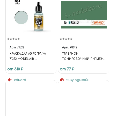
Арт.
71332
Арт.
98012
КРАСКА ДЛЯ АЭРОГРАФА
ТРАВЯНОЙ,
71332 MODEL AIR -
ТОНИРОВОЧНЫЙ ПИГМЕНТ
UNDERSIDE BLUE "FADED"
"АКВА"
от 310 ₽
от 77 ₽
VALLEJO 71332
eduard
микродизайн