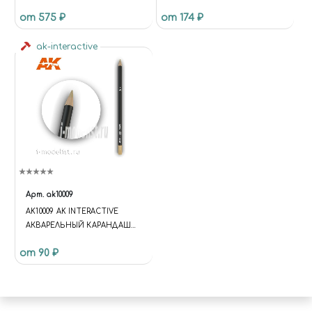
ПЛАСТИКОВЫМИ ГУБКАМИ
ШТ.
от 575 ₽
от 174 ₽
(125ММ)
ak-interactive
Арт.
ak10009
AK10009 AK INTERACTIVE
АКВАРЕЛЬНЫЙ КАРАНДАШ
"ПЕСОЧНЫЙ" / WATERCOLOR
от 90 ₽
PENCIL SAND