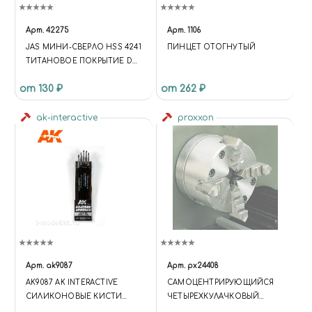
Арт.
42275
Арт.
1106
JAS МИНИ-СВЕРЛО HSS 4241
ПИНЦЕТ ОТОГНУТЫЙ
ТИТАНОВОЕ ПОКРЫТИЕ D
1,6 ММ 10 ШТ.
от 130 ₽
от 262 ₽
ak-interactive
proxxon
Арт.
ak9087
Арт.
px24408
AK9087 AK INTERACTIVE
САМОЦЕНТРИРУЮЩИЙСЯ
СИЛИКОНОВЫЕ КИСТИ
ЧЕТЫРЕХКУЛАЧКОВЫЙ
МАЛЕНЬКОГО РАЗМЕРА,
ПАТРОН PROXXON 24408