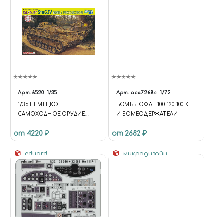
Арт.
6520
1/35
Арт.
aca7268c
1/72
1/35 НЕМЕЦКОЕ
БОМБЫ ОФАБ-100-120 100 КГ
САМОХОДНОЕ ОРУДИЕ
И БОМБОДЕРЖАТЕЛИ
SD.KFZ. 167 STUG.IV (РАННЯЯ
от 4220 ₽
от 2682 ₽
ВЕРСИЯ)
eduard
микродизайн