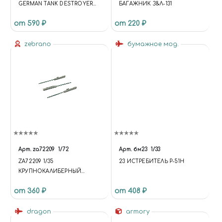
GERMAN TANK DESTROYER
БАГАЖНИК З&Л-131
MARDER III (SD.KFZ.139) GRILLS
от 590 ₽
от 220 ₽
SET
zebrano
бумажное мод.
Арт.
za72209
1/72
Арт.
бм23
1/33
ZA72209 1/35
23 ИСТРЕБИТЕЛЬ P-51H
КРУПНОКАЛИБЕРНЫЙ
ПУЛЕМЁТ КПВТ, 3 ШТ.
от 360 ₽
от 408 ₽
dragon
armory