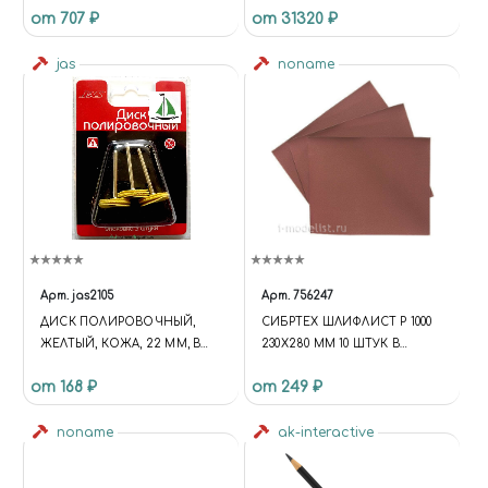
от 707 ₽
от 31320 ₽
ТВЁРДЫЙ НАКОНЕЧНИК (5
ШТ.)
jas
noname
Арт.
jas2105
Арт.
756247
ДИСК ПОЛИРОВОЧНЫЙ,
СИБРТЕХ ШЛИФЛИСТ Р 1000
ЖЕЛТЫЙ, КОЖА, 22 ММ, В
230Х280 ММ 10 ШТУК В
БЛИСТЕРЕ, 3 ШТ.
УПАКОВКЕ
от 168 ₽
от 249 ₽
noname
ak-interactive