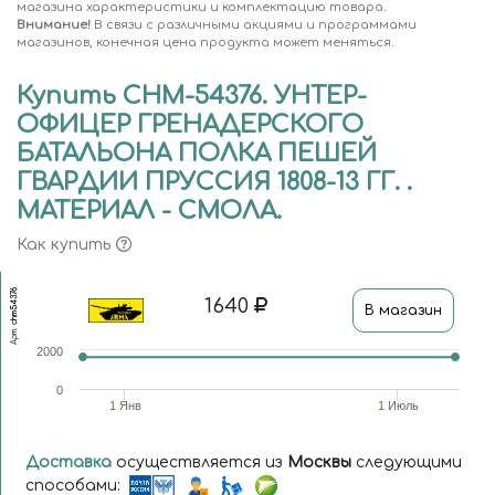
магазина характеристики и комплектацию товара.
Внимание!
В связи с различными акциями и программами
магазинов, конечная цена продукта может меняться.
Купить CHM-54376. УНТЕР-
ОФИЦЕР ГРЕНАДЕРСКОГО
БАТАЛЬОНА ПОЛКА ПЕШЕЙ
ГВАРДИИ ПРУССИЯ 1808-13 ГГ. .
МАТЕРИАЛ - СМОЛА.
Как купить
chm54376
1640
В магазин
Арт.
2000
0
1 Янв
1 Июль
Доставка
осуществляется из
Москвы
следующими
способами: