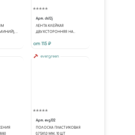
Арт.
ds12j
ЫМ
ЛЕНТА КЛЕЙКАЯ
ИНИЙ), 15
ДВУХСТОРОННЯЯ НА
010
ТОНКОЙ ОСНОВЕ 12 ММ Х
от 115 ₽
20 М
evergreen
Арт.
evg132
СЕНИЯ
ПОЛОСКА ПЛАСТИКОВАЯ
880
0,75Х1,0 ММ, 10 ШТ