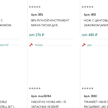
Арт.
0076
Арт.
4010
 С
0076 РУЧНОЙ ИНСТРУМЕНТ
НОЖ С ЦАНГОВ
АЖИМОМ
МИНИ-ТИСКИ ДЛЯ
ЗАЖИМОМ (АЛЮМ
6
ФИГУРНЫХ ДЕТАЛЕЙ
ПРЕДМЕТОВ JAS 4
от 276 ₽
от 480 ₽
 4014
 world
maxx
jas
Арт.
max58184
Арт.
3880
WORLD
НАБОР ИЗ НОЖА №5 + 15
ТРАФАРЕТ НАНЕ
DRILL BIT IN
ЗАПАСНЫХ ЛЕЗВИЙ
РАСШИВКИ, JAS 3