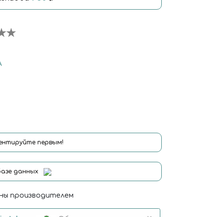
А
нтируйте первым!
базе данных
ны производителем