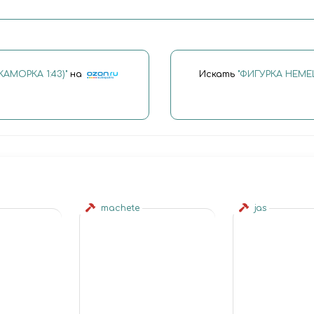
АМОРКА 1:43)"
на
Искать
"ФИГУРКА НЕМЕ
machete
jas