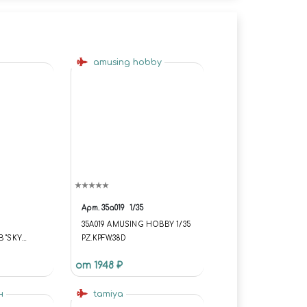
amusing hobby
Арт.
35a019
1/35
35A019 AMUSING HOBBY 1/35
 "SKY
PZ.KPFW.38D
AN KA-3B
от 1948 ₽
NKER
н
tamiya