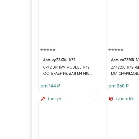
Арт.
cp72-004
1/72
Арт.
za72205
1
CP72 004 KAV MODELS 1/72
ZA72205 1/72 Я
ОСТЕКЛЕНИЕ ДЛЯ M4 HIGH
ММ СНАРЯДОВ, 
SPEED TRACTOR (HOBBY
от 144 ₽
от 360 ₽
BOSS)
tamiya
kv models