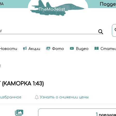
МА
У
Новости
Акции
Фото
Видео
Стать
И
КАМОРКА 1:43)
 избранное
Узнать о снижении цены
1
предлож