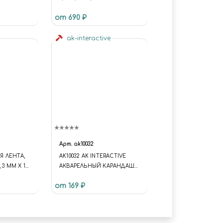
от 690 ₽
ak-interactive
Арт.
ak10032
 ЛЕНТА,
AK10032 AK INTERACTIVE
 3 ММ Х 18
АКВАРЕЛЬНЫЙ КАРАНДАШ
"ЖЕЛТЫЙ" / WATERCOLOR
от 169 ₽
PENCIL YELLOW