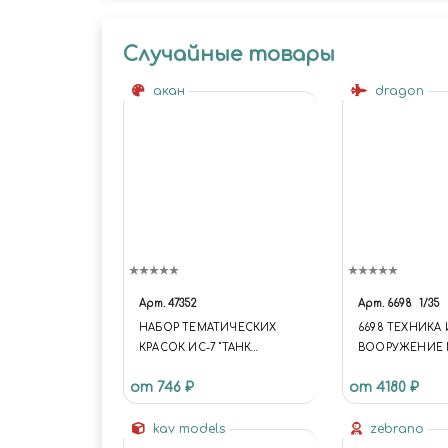
Случайные товары
акан
dragon
Арт.
47352
Арт.
6698
1/35
НАБОР ТЕМАТИЧЕСКИХ
6698 ТЕХНИКА 
КРАСОК ИС-7 "ТАНК
ВООРУЖЕНИЕ M
ПРОРЫВА" - АРМИЯ СССР
ETO
от 746 ₽
от 4180 ₽
kav models
zebrano