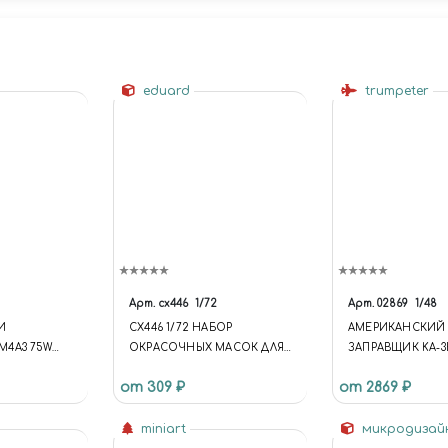
eduard
trumpeter
Арт.
cx446
1/72
Арт.
02869
1/48
И
CX446 1/72 НАБОР
АМЕРИКАНСКИЙ
4A3 75W
ОКРАСОЧНЫХ МАСОК ДЛЯ
ЗАПРАВЩИК KA-3B
RAF BE.2C NIGHTFIGHTER
WARRIOR" AMERIC
от 309 ₽
от 2869 ₽
"SKY WARRIOR" TA
miniart
микродизай