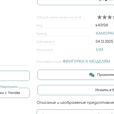
Общий рейтинг (голосов: 0)
k43f38
Код
КАМОРК
Бренд
04.12.2025
Обновлено
1/43
Масштаб
#ФИГУРКИ К МОДЕЛЯМ
Ключевые слова
Прокомме
.Картинки
Искать в 
ки с Yandex
Описание и изображение предоставле