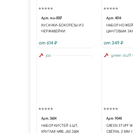
Арт.
ma-0007
Арт.
4014
КУСАЧКИ-БОКОРЕЗЫ ИЗ
НАБОР НОЖЕЙ
НЕРЖАВЕЙКИ
ЦАНГОВЫМ З
(АЛЮМИНИЙ), 1
от 614 ₽
от 349 ₽
ПРЕДМЕТОВ JAS
jas
green stuff
Арт.
3604
Арт.
9048
НАБОР КИСТЕЙ 6 ШТ,
GREEN STUFF 
КРУГЛАЯ №00, JAS 3604
СВЁРЛА, 2 ММ / 