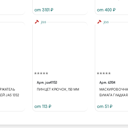
от 3101 ₽
от 400 ₽
jas
jas
Арт.
jas41153
Арт.
63104
РЖАТЕЛЬ
ПИНЦЕТ КРЮЧОК, 150 ММ
МАСКИРОВОЧНАЯ
ЕЙ JAS 1352
БУМАГА ГЛАДКАЯ,
М, JAS 63104
от 113 ₽
от 51 ₽