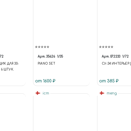
/72
Арт.
35626
1/35
Арт.
072233
1/72
ЩИК ДЛЯ 30-
PIANO SET
СУ-34 ИНТЕРЬЕР 
6 ШТУК.
от 1600 ₽
от 385 ₽
icm
meng