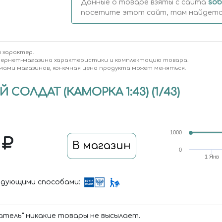
Данные о товаре взяты с сайта
sob
посетите этот сайт, там найдется
 характер.
тернет-магазина характеристики и комплектацию товара.
мами магазинов, конечная цена продукта может меняться.
СОЛДАТ (КАМОРКА 1:43) (1/43)
1000
0
В магазин
0
1 Янв
дующими способами:
тель" никакие товары не высылает.