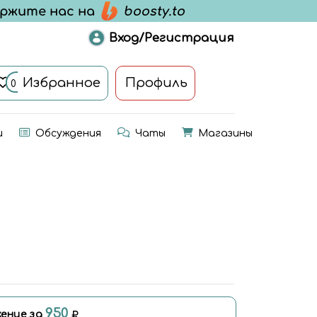
Вход/Регистрация
Избранное
Профиль
0
и
Обсуждения
Чаты
Магазины
950
ение за