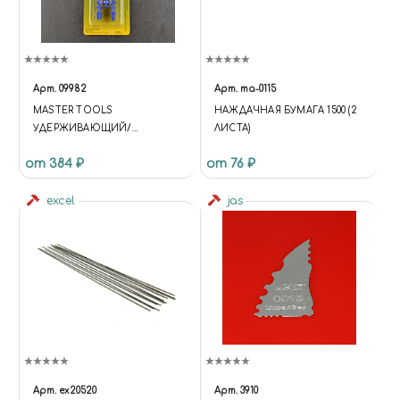
Арт.
09982
Арт.
ma-0115
MASTER TOOLS
НАЖДАЧНАЯ БУМАГА 1500 (2
УДЕРЖИВАЮЩИЙ/
ЛИСТА)
НАПРАВЛЯЮЩИЙ ШТИФТ
от 384 ₽
от 76 ₽
ДЛЯ СИЛИКОНОВЫХ ФОРМ
(L) ГОЛУБОЙ
excel
jas
Арт.
ex20520
Арт.
3910