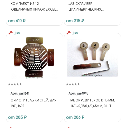
КОМПЛЕКТ ИЗ 12
JAS СКРАЙБЕР
ЮВЕЛИРНЫХ ПИЛОК EXCEL
ЦИЛИНДРИЧЕСКИХ,
# 2/0
ВОГНУТЫХ ПОВЕРХНОСТЕЙ
от 610 ₽
от 315 ₽
И СНЯТИЯ ФАСОК
jas
jas
Арт.
jas1641
Арт.
jas4945
ОЧИСТИТЕЛЬ КИСТЕЙ, ДЛЯ
НАБОР РЕВИТЕРОВ D 15 ММ,
1601, 1602
ШАГ - 0,35/0,4/0,45ММ, 3 ШТ.
от 205 ₽
от 206 ₽