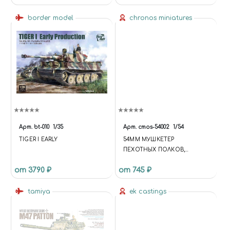
МАСКИ НА ДИСКИ И
КОЛЕСА ДЛЯ МОДЕЛЕЙ
border model
chronos miniatures
ФИРМЫ RODEN
Арт.
bt-010
1/35
Арт.
cmos-54002
1/54
TIGER I EARLY
54MM МУШКЕТЕР
ПЕХОТНЫХ ПОЛКОВ,
РОССИЯ 1812-15 ГГ.
от 3790 ₽
от 745 ₽
tamiya
ek castings