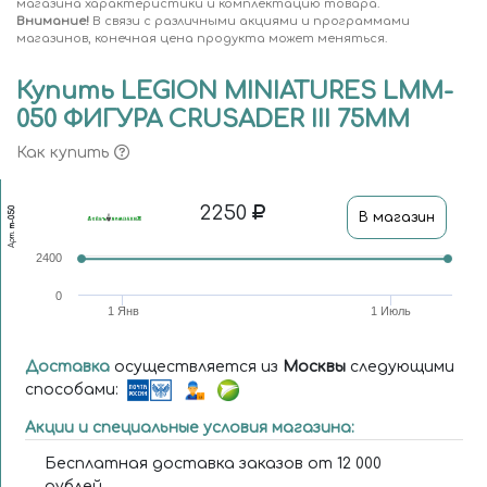
магазина характеристики и комплектацию товара.
Внимание!
В связи с различными акциями и программами
магазинов, конечная цена продукта может меняться.
Купить LEGION MINIATURES LMM-
050 ФИГУРА CRUSADER III 75ММ
Как купить
2250
m-050
В магазин
Арт.
2400
0
1 Янв
1 Июль
Доставка
осуществляется из
Москвы
следующими
способами:
Акции и специальные условия магазина:
Бесплатная доставка заказов от 12 000
рублей.