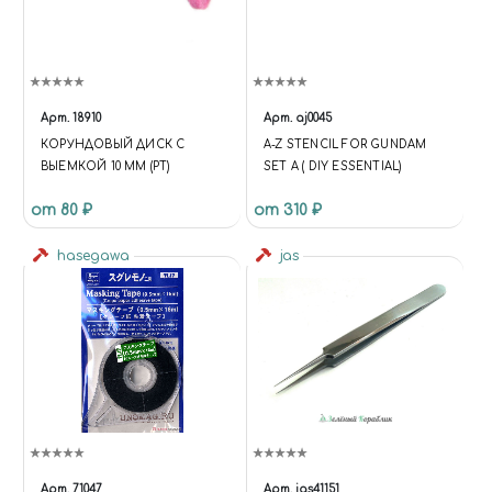
Арт.
18910
Арт.
aj0045
КОРУНДОВЫЙ ДИСК С
A-Z STENCIL FOR GUNDAM
ВЫЕМКОЙ 10 ММ (РТ)
SET A ( DIY ESSENTIAL)
от 80 ₽
от 310 ₽
hasegawa
jas
Арт.
71047
Арт.
jas41151