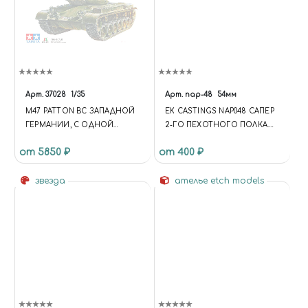
Арт.
37028
1/35
Арт.
nap-48
54мм
M47 PATTON ВС ЗАПАДНОЙ
EK CASTINGS NAP048 САПЕР
ГЕРМАНИИ, С ОДНОЙ
2-ГО ПЕХОТНОГО ПОЛКА.
ФИГУРОЙ (1:35)
БЕРГ, 1807-1912Г. (54ММ.)
от 5850 ₽
от 400 ₽
(FUNCTION {
UNIVERSE.SITE.ID = 'S1';
звезда
UNIVERSE.SITE.DIRECTORY =
ателье etch models
'/'; UNIVERSE.TEMPLATE.ID =
'UNIVERSE_S1';
UNIVERSE.TEMPLATE.DIRECTO
RY =
'/BITRIX/TEMPLATES/UNIVERS
E_S1'; }); .C-HEADER.C-HEADER-
TEMPLATE-1 .WIDGET-
VIEW.WIDGET-VIEW-DESKTOP
.WIDGET-CONTAINER-