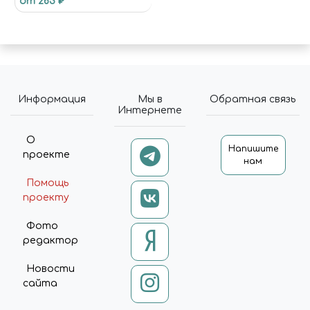
от 263 ₽
SECTION-LIST.C-CATALOG-
SECTION-LIST-CATALOG-
TILE-2 .CATALOG-SECTION-
LIST-ITEM-IMAGE { PADDING:
30PX 50PX 140PX 50PX; } .NS-
BITRIX.C-CATALOG-SECTION-
LIST.C-CATALOG-SECTION-
Информация
Мы в
Обратная связь
LIST-CATALOG-TILE-2
Интернете
.CATALOG-SECTION-LIST-
ITEM-WRAPPER { PADDING-
О
TOP: 120%; }
Напишите
проекте
(FUNCTION(W,D,S,L,I){W[L]=W[L]||
нам
[];W[L].PUSH({'GTM.START': NEW
Помощь
DATE.GETTIME,EVENT:'GTM.J
проекту
S'});VAR
F=D.GETELEMENTSBYTAGNA
Фото
ME(S)[0],
редактор
J=D.CREATEELEMENT(S),DL=L='
DATALAYER'?'&L='+L:'';J.ASYNC=T
RUE;J.SRC=
Новости
'HTTPS://WWW.GOOGLETAGM
сайта
ANAGER.COM/GTM.JS?
ID='+I+DL;F.PARENTNODE.INSER