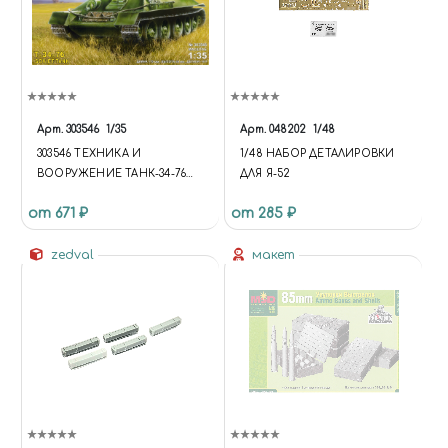
Арт.
303546
1/35
Арт.
048202
1/48
303546 ТЕХНИКА И
1/48 НАБОР ДЕТАЛИРОВКИ
ВООРУЖЕНИЕ ТАНК-34-76
ДЛЯ Я-52
ОБР. 1942 Г.
от 671 ₽
от 285 ₽
zedval
макет