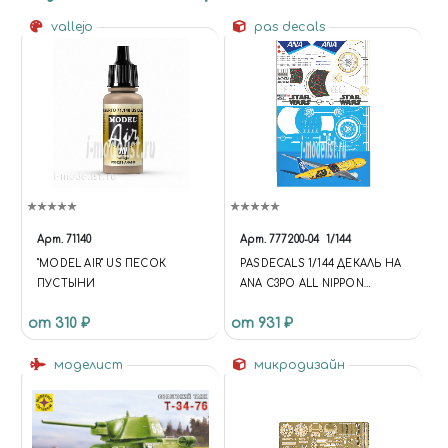
vallejo
pas decals
Арт.
71140
Арт.
777200-04
1/144
"MODEL AIR" US ПЕСОК
PASDECALS 1/144 ДЕКАЛЬ НА
ПУСТЫНИ
ANA С3PO ALL NIPPON
AIRWAYS STAR WARS
от 310 ₽
от 931 ₽
моделист
микродизайн