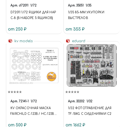
Арт.
d72011
1/72
Арт.
35051
1/35
D72011 1/72 ЯЩИКИ ДЛЯ НАР
1/35 85-ММ УКУПОРКИ
С-8 (В НАБОРЕ 5 ЯЩИКОВ)
ВЫСТРЕЛОВ
от 250 ₽
от 355 ₽
kv models
eduard
Арт.
72141-1
1/72
Арт.
33202
1/32
KV ОКРАСОЧНАЯ МАСКА
1/32 ФОТОТРАВЛЕНИЕ ДЛЯ
FAIRCHILD C-123B / HC-123B /
TF-104G С СИДЕНИЯМИ C2
AC-123K PROVIDER
от 500 ₽
от 1662 ₽
(ДВУСТОРОННИЕ МАСКИ) +