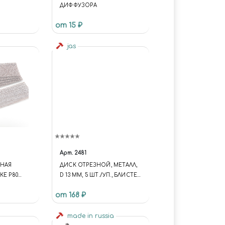
ДИФФУЗОРА
от 15 ₽
jas
Арт.
2481
ЬНАЯ
ДИСК ОТРЕЗНОЙ, МЕТАЛЛ,
КЕ P80
D 13 ММ, 5 ШТ./УП., БЛИСТЕР,
JAS 2481
от 168 ₽
made in russia