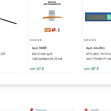
Арт.
88309
Арт.
mts-042c
НОЙ
БАНОЧКА ДЛЯ
MTS-042C РУЧН
СМЕШИВАНИЯ 25 МЛ.
ИНСТРУМЕНТ Н
ШЛИФОВАЛЬНЫХ
от 47 ₽
от 187 ₽
(EXTRA FINE REFIL
ЗЕРНИСТОСТЬ #1
tamiya
revell