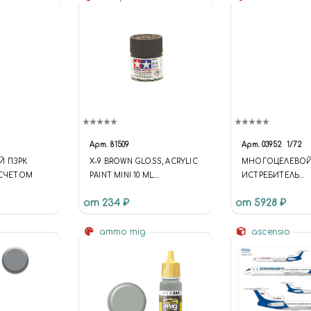
Арт.
81509
Арт.
03952
1/72
Й ПЗРК
X-9 BROWN GLOSS, ACRYLIC
МНОГОЦЕЛЕВО
АСЧЕТОМ
PAINT MINI 10 ML.
ИСТРЕБИТЕЛЬ
(КОРИЧНЕВЫЙ ГЛЯНЦЕВЫЙ)
EUROFIGHTER T
от 234 ₽
от 5928 ₽
SINGLE SEATER (1:
ammo mig
ascensio