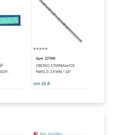
Арт.
221543
ОЙ
СВЕРЛО СПИРАЛЬНОЕ
АБОР
Р6М5, D-2.4 ММ, 1 ШТ
 ГУБОК
от 60 ₽
L PACK)
500 6ШТ
kav models