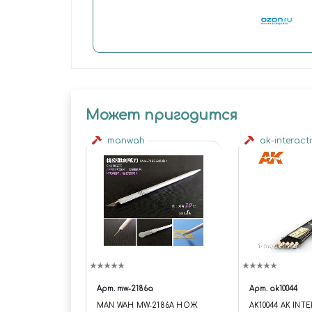
Может пригодится
manwah
ak-interact
Арт.
mw-2186a
Арт.
ak10044
MAN WAH MW-2186A НОЖ
AK10044 AK INT