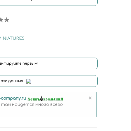
MINIATURES
нтируйте первым!
базе данных
×
b-company.ru
 там найдется много всего