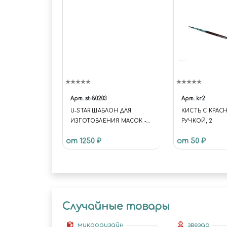
WIDGET.C-WIDGET-
PRODUCTS-4 .WIDGET-ITEM-
NAME, .NS-BITRIX.C-
CATALOG-SECTION.C-
CATALOG-SECTION-
CATALOG-TILE-4 .CATALOG-
SECTION-ITEM-NAME {
HEIGHT: 98PX; } .NS-BITRIX.C-
CATALOG-SECTION-LIST.C-
CATALOG-SECTION-LIST-
Арт.
st-80203
Арт.
kr2
CATALOG-TILE-2 .CATALOG-
U-STAR ШАБЛОН ДЛЯ
КИСТЬ С КРАС
SECTION-LIST-ITEM-TITLE {
ИЗГОТОВЛЕНИЯ МАСОК -
РУЧКОЙ, 2
HEIGHT: 98PX; } .NS-BITRIX.C-
КАМУФЛЯЖНЫХ ПЯТЕН
CATALOG-SECTION-LIST.C-
от 1250 ₽
от 50 ₽
200X270ММ
CATALOG-SECTION-LIST-
CATALOG-TILE-2 .CATALOG-
SECTION-LIST-ITEM-IMAGE {
PADDING: 30PX 50PX 140PX
50PX; } .NS-BITRIX.C-
CATALOG-SECTION-LIST.C-
Случайные товары
CATALOG-SECTION-LIST-
CATALOG-TILE-2 .CATALOG-
SECTION-LIST-ITEM-WRAPPER
микродизайн
звезда