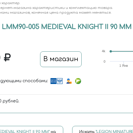
 характер.
тернет-магазина характеристики и комплектацию товара.
мами магазинов, конечная цена продукта может меняться.
LMM90-005 MEDIEVAL KNIGHT II 90 ММ
4k
0
В магазин
0
1 Янв
дующими способами:
 рублей.
DIEVAL KNIGHT II 90 ММ"
на
Искать
"LEGION MINIATUR