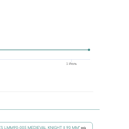
1 Июль
ES LMM90-005 MEDIEVAL KNIGHT II 90 ММ"
на