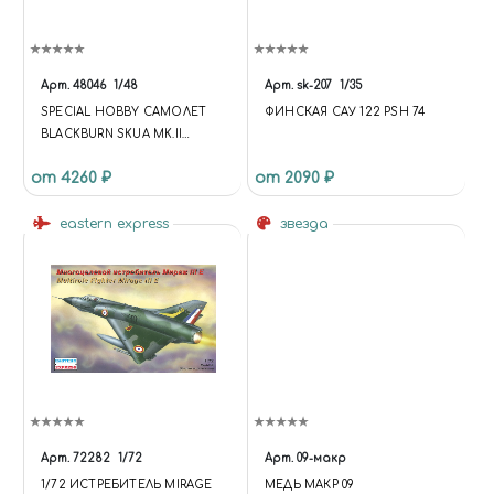
Арт.
48046
1/48
Арт.
sk-207
1/35
SPECIAL HOBBY САМОЛЕТ
ФИНСКАЯ САУ 122 PSH 74
BLACKBURN SKUA MK.II
'NORVEGIAN COMPAIN'
от 4260 ₽
от 2090 ₽
МАСШТАБ
eastern express
звезда
Арт.
72282
1/72
Арт.
09-макр
1/72 ИСТРЕБИТЕЛЬ MIRAGE
МЕДЬ МАКР 09