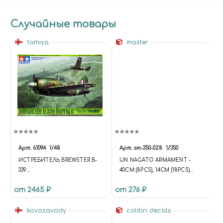
Случайные товары
tamiya
master
Арт.
61094
1/48
Арт.
sm-350-028
1/350
ИСТРЕБИТЕЛЬ BREWSTER B-
IJN NAGATO ARMAMENT -
339
40CM (8PCS), 14CM (18PCS)
BUFFALO,ТИХООКЕАНСКИЙ
BARRELS
от 2465 ₽
от 276 ₽
ТЕАТР ВОЕННЫХ ДЕЙСТВИЙ
(1:48)
kovozavody
colibri decals