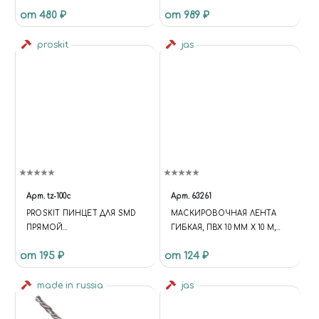
от 480 ₽
от 989 ₽
proskit
jas
Арт.
tz-100c
Арт.
63261
PROSKIT ПИНЦЕТ ДЛЯ SMD
МАСКИРОВОЧНАЯ ЛЕНТА
ПРЯМОЙ
ГИБКАЯ, ПВХ 10 ММ Х 10 М,
ЦИЛИНДР(КОМПОЗИТНЫЙ,
JAS 63261
от 195 ₽
от 124 ₽
НЕМАГНИТНЫЙ,ТЕРМО-
КИСЛОТО-
СТОЙКИЙ,АНТИСТ)
made in russia
jas