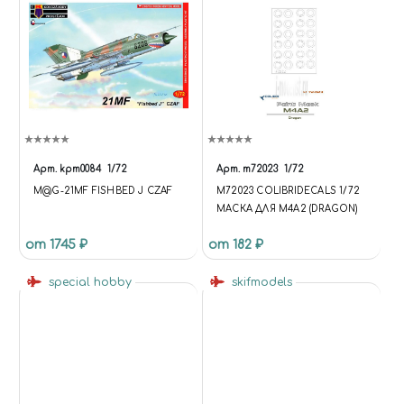
Арт.
kpm0084
1/72
Арт.
m72023
1/72
M@G-21MF FISHBED J CZAF
M72023 COLIBRIDECALS 1/72
МАСКА ДЛЯ M4A2 (DRAGON)
от 1745 ₽
от 182 ₽
special hobby
skifmodels