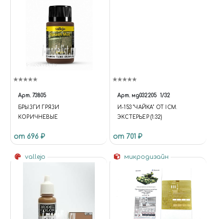
Арт.
73805
Арт.
мд032205
1/32
БРЫЗГИ ГРЯЗИ
И-153 "ЧАЙКА" ОТ ICM.
КОРИЧНЕВЫЕ
ЭКСТЕРЬЕР (1:32)
от 696 ₽
от 701 ₽
vallejo
микродизайн