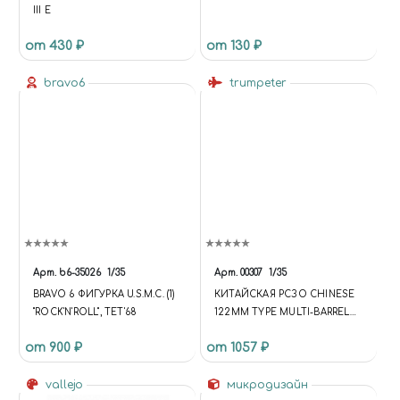
III E
от 430 ₽
от 130 ₽
bravo6
trumpeter
Арт.
b6-35026
1/35
Арт.
00307
1/35
BRAVO 6 ФИГУРКА U.S.M.C. (1)
КИТАЙСКАЯ РСЗО CHINESE
"ROCK'N'ROLL", TET'68
122MM TYPE MULTI-BARREL
ROCKET LAUNCHER
от 900 ₽
от 1057 ₽
vallejo
микродизайн