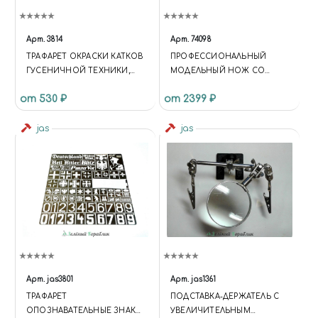
Арт.
3814
Арт.
74098
ТРАФАРЕТ ОКРАСКИ КАТКОВ
ПРОФЕССИОНАЛЬНЫЙ
ГУСЕНИЧНОЙ ТЕХНИКИ,
МОДЕЛЬНЫЙ НОЖ СО
JAS 3814
СМЕННЫМИ ЛЕЗВИЯМИ
от 530 ₽
от 2399 ₽
РАЗНОЙ ФОРМЫ
jas
jas
Арт.
jas3801
Арт.
jas1361
ТРАФАРЕТ
ПОДСТАВКА-ДЕРЖАТЕЛЬ С
ОПОЗНАВАТЕЛЬНЫЕ ЗНАКИ
УВЕЛИЧИТЕЛЬНЫМ