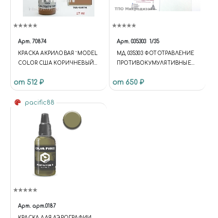
Арт.
70874
Арт.
035303
1/35
КРАСКА АКРИЛОВАЯ `MODEL
МД 035303 ФОТОТРАВЛЕНИЕ
COLOR США КОРИЧНЕВЫЙ
ПРОТИВОКУМУЛЯТИВНЫЕ
ЗЕМЛЯНОЙ/TAN-EARTH
ЭКРАНЫ БМОП "ТЕРМИНТОР"
от 512 ₽
от 650 ₽
ОТ ЗВЕЗДЫ
pacific88
Арт.
арт.0187
КРАСКА ДЛЯ АЭРОГРАФИИ