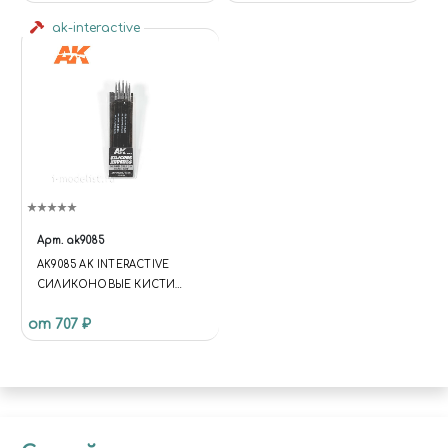
ak-interactive
Арт.
ak9085
AK9085 AK INTERACTIVE
СИЛИКОНОВЫЕ КИСТИ
СРЕДНЕГО РАЗМЕРА,
от 707 ₽
МАЛЕНЬКИЙ НАКОНЕЧНИК
(5 ШТ.)