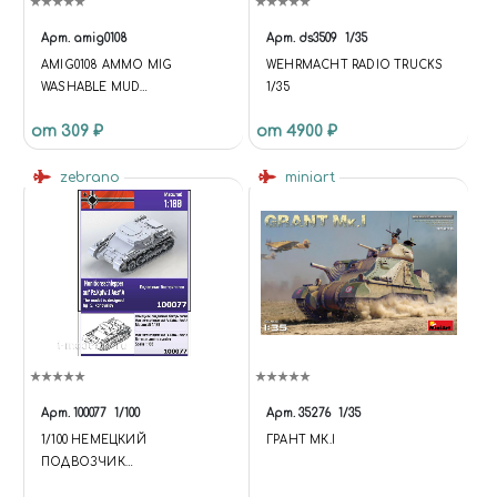
Арт.
amig0108
Арт.
ds3509
1/35
AMIG0108 AMMO MIG
WEHRMACHT RADIO TRUCKS
WASHABLE MUD
1/35
(СМЫВАЕМАЯ ГРЯЗЬ)
от 309 ₽
от 4900 ₽
zebrano
miniart
Арт.
100077
1/100
Арт.
35276
1/35
1/100 НЕМЕЦКИЙ
ГРАНТ МК.I
ПОДВОЗЧИК
БОЕПРИПАСОВ