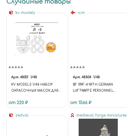
Случайные товары
kv models
icm
Арт.
48001
1/48
Арт.
48804
1/48
KV MODELS 1/48 НАБОР
BF 109F-4 WITH GERMAN
ОКРАСОЧНЫХ МАСОК ДЛЯ
LUFTWAFFE PERSONNEL
ЛА-5 + МАСКИ НА ДИСКИ И
(МЕССЕРШМИТТ BF.109F-4 С
от 220 ₽
от 1566 ₽
КОЛЕСА
НЕМЕЦКИМИ ПИЛОТАМИ И
ОБСЛУЖИВАЮЩИМ
zedval
ПЕРСОНАЛОМ)
medieval forge miniatures