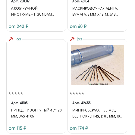
Арт.
aj0009
Арт.
63134
AJ0009 РУЧНОЙ
МАСКИРОВОЧНАЯ ЛЕНТА,
ИНСТРУМЕНТ GUNDAM
БУМАГА, 3 ММ Х 18 М, JAS
MILITARY DETAILS SEAM LINE
63134
от 243 ₽
от 60 ₽
SCRAPER 2
jas
jas
Арт.
41105
Арт.
42655
ПИНЦЕТ ИЗОГНУТЫЙ 45° 120
МИНИ-СВЕРЛО, HSS M35,
ММ, JAS 41105
БЕЗ ПОКРЫТИЯ, D 0,3 ММ, 10
ШТ.
от 115 ₽
от 174 ₽