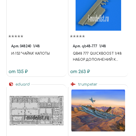
Арт.
048240
1/48
Арт.
qb48-777
1/48
И-153 "ЧАЙКА" КАПОТЫ
QB48 777 QUICKBOOST 1/48
НАБОР ДОПОЛНЕНИЙ К
SAAB J-21 CORRECT PYLON
от 135 ₽
от 263 ₽
eduard
trumpeter