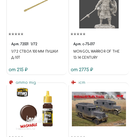
Арт.
72031
1/72
Арт.
c-75-017
1/72 СТВОЛ 100 ММ ПУШКИ
MONGOL WARRIOR OF THE
Д-10Т
13-14 CENTURY
от 215 ₽
от 2775 ₽
ammo mig
icm