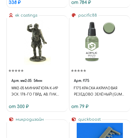
338 ₽
от 784 ₽
MUNITIONSSCHLEPPER AUF
PZ.KPFW.I AUSF. A
ek castings
pacific88
Арт.
ww2-05
54мм
Арт.
f175
WW2-05 МИНИАТЮРА К-ИР
F175 КРАСКА АКРИЛОВАЯ
ЭСК. 178-ГО ГВРД. АВ. ПЛК.
РЕЗЕДОВО ЗЕЛЁНЫЙ (GUM
КАПИТАН КИРИЛЛ
GREEN)
от 300 ₽
от 79 ₽
ЕВСТИГНЕЕВ, 1945 Г.. СССР
микродизайн
quickboost