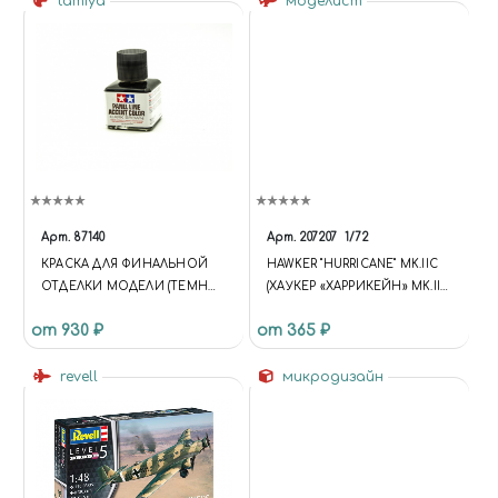
tamiya
моделист
Арт.
87140
Арт.
207207
1/72
КРАСКА ДЛЯ ФИНАЛЬНОЙ
HAWKER "HURRICANE" MK.IIC
ОТДЕЛКИ МОДЕЛИ (ТЕМНО-
(ХАУКЕР «ХАРРИКЕЙН» MK.IIC
КОРИЧНЕВАЯ)
ИСТРЕБИТЕЛЬ, СЕРИЯ
от 930 ₽
от 365 ₽
САМОЛЁТЫ «ЛЕНД-ЛИЗА»)
revell
микродизайн