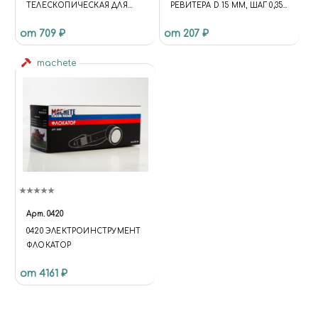
ТЕЛЕСКОПИЧЕСКАЯ ДЛЯ
РЕВИТЕРА D 15 ММ, ШАГ 0,35 -
БОРМАШИН С ГИБКИМ
1,5 ММ, 15 ШТ, JAS 4932
от 709 ₽
от 207 ₽
ВАЛОМ, JAS 90101
machete
Арт.
0420
0420 ЭЛЕКТРОИНСТРУМЕНТ
ФЛОКАТОР
от 4161 ₽