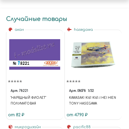
Случайные товары
акан
hasegawa
Арт.
78221
Арт.
08078
1/32
"НАРЯДНЫЙ ФИОЛЕТ"
KAWASAKI KI61 KI61-I HEI HIEN
ПОЛУМАТОВАЯ
TONY HASEGAWA
от 82 ₽
от 4790 ₽
микродизайн
pacific88