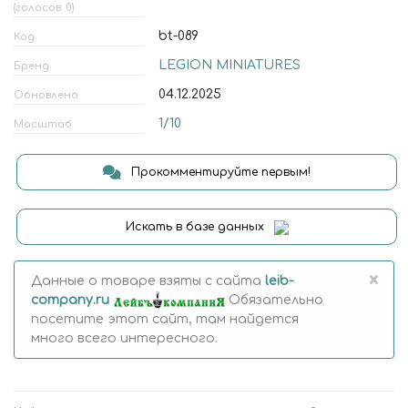
(голосов: 0)
bt-089
Код
LEGION MINIATURES
Бренд
04.12.2025
Обновлено
1/10
Масштаб
Прокомментируйте первым!
Искать в базе данных
×
Данные о товаре взяты с сайта
leib-
company.ru
Обязательно
посетите этот сайт, там найдется
много всего интересного.