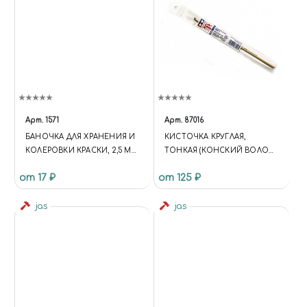
Арт.
1571
Арт.
87016
БАНОЧКА ДЛЯ ХРАНЕНИЯ И
КИСТОЧКА КРУГЛАЯ,
КОЛЕРОВКИ КРАСКИ, 2,5 МЛ,
ТОНКАЯ (КОНСКИЙ ВОЛОС,
ГЕРМЕТИЧНАЯ КРЫШКА,
РУЧКА ДЕРЕВО)
от 17 ₽
от 125 ₽
НАБОР 6 ШТ, JAS 1571
jas
jas