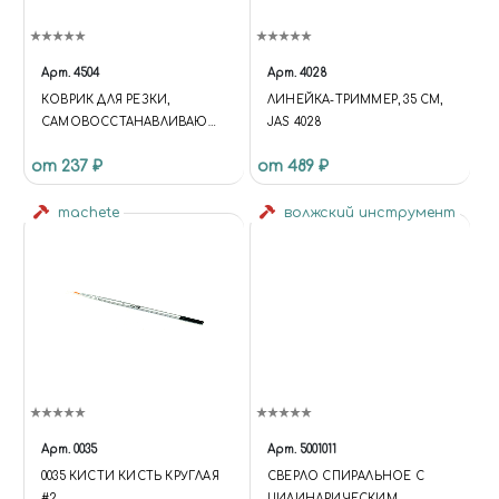
Арт.
4504
Арт.
4028
КОВРИК ДЛЯ РЕЗКИ,
ЛИНЕЙКА-ТРИММЕР, 35 СМ,
САМОВОССТАНАВЛИВАЮЩ
JAS 4028
ИЙСЯ, 3-Х СЛОЙНЫЙ, А4, JAS
от 237 ₽
от 489 ₽
4504
machete
волжский инструмент
Арт.
0035
Арт.
5001011
0035 КИСТИ КИСТЬ КРУГЛАЯ
СВЕРЛО СПИРАЛЬНОЕ С
#2
ЦИЛИНДРИЧЕСКИМ