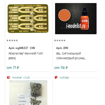
Арт.
мд048227
1/48
Арт.
2010
РЕМНИ RAF РАННИЙ ТИП
RAL СИГНАЛЬНЫЙ
(WWII)
ОРАНЖЕВЫЙ (SIGNAL
ORANGE)
от 71 ₽
от 116 ₽
master club
vallejo