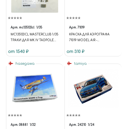
Арт.
mc135133cl
1/35
Арт.
71019
MC135133CL MASTERCLUB 1/35
КРАСКА ДЛЯ АЭРОГРАФА
ТРАКИ ДЛЯ MK.IV TADPOLE
71019 MODEL AIR -
TAIL (СМОЛА)
CAMOUFLAGE DARK GREEN
от 1540 ₽
от 310 ₽
VALLEJO 71019
hasegawa
tamiya
Арт.
08881
1/32
Арт.
24210
1/24