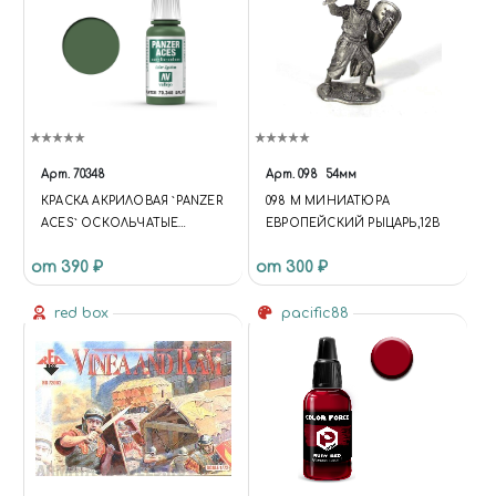
Арт.
70348
Арт.
098
54мм
КРАСКА АКРИЛОВАЯ `PANZER
098 M МИНИАТЮРА
ACES` ОСКОЛЬЧАТЫЕ
ЕВРОПЕЙСКИЙ РЫЦАРЬ,12В
ПОЛОСЫ / SPLINTER STRIPS
от 390 ₽
от 300 ₽
red box
pacific88