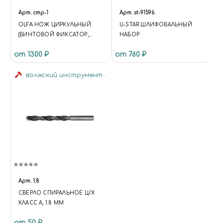
Арт.
cmp-1
Арт.
st-91596
OLFA НОЖ ЦИРКУЛЬНЫЙ
U-STAR ШЛИФОВАЛЬНЫЙ
(ВИНТОВОЙ ФИКСАТОР,
НАБОР
ДИАМЕТР РЕЗА 10-150 ММ)
от 1300 ₽
от 760 ₽
волжский инструмент
Арт.
1.8
СВЕРЛО СПИРАЛЬНОЕ Ц/Х
КЛАСС А, 1.8 ММ
от 50 ₽