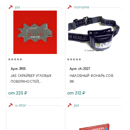
jas
noname
Арт.
3905
Арт.
ch-2027
JAS СКРАЙБЕР УГЛОВЫХ
НАЛОБНЫЙ ФОНАРЬ COB
ПОВЕРХНОСТЕЙ,
3W
ФОРМИРОВАНИЯ ГОЛОВОК
от 225 ₽
от 312 ₽
БОЛТОВ И ГАЕК
u-star
jas