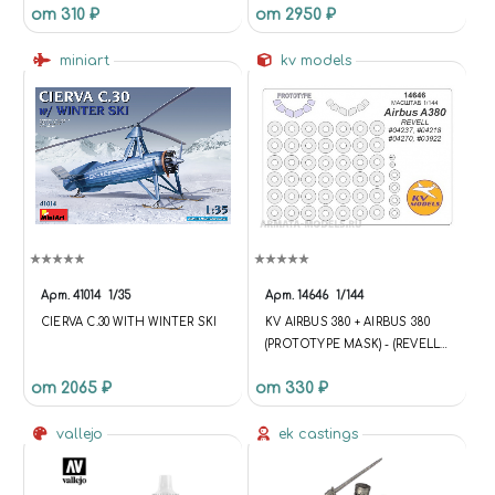
от 310 ₽
от 2950 ₽
TRUMPETER 05556)
miniart
kv models
Арт.
41014
1/35
Арт.
14646
1/144
CIERVA C.30 WITH WINTER SKI
KV АIRBUS 380 + АIRBUS 380
(PROTOTYPE MASK) - (REVELL
#04237 #04218 #04270 #03922)
от 2065 ₽
от 330 ₽
+ МАСКИ НА ДИСКИ И
КОЛЕСА
vallejo
ek castings