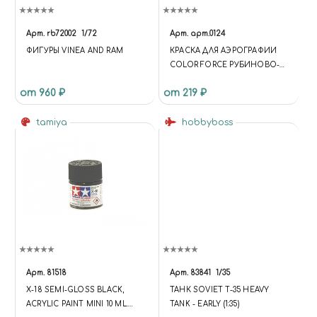
Арт.
rb72002
1/72
Арт.
арт.0124
ФИГУРЫ VINEA AND RAM
КРАСКА ДЛЯ АЭРОГРАФИИ
COLOR FORCE РУБИНОВО-
КРАСНЫЙ (RUBY RED)
от 960 ₽
от 219 ₽
tamiya
hobbyboss
Арт.
81518
Арт.
83841
1/35
X-18 SEMI-GLOSS BLACK,
ТАНК SOVIET T-35 HEAVY
ACRYLIC PAINT MINI 10 ML.
TANK - EARLY (1:35)