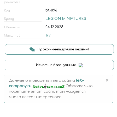
(голосов: 0)
bt-096
Код
LEGION MINIATURES
Бренд
04.12.2025
Обновлено
1/9
Масштаб
Прокомментируйте первым!
Искать в базе данных
×
Данные о товаре взяты с сайта
leib-
company.ru
Обязательно
посетите этот сайт, там найдется
много всего интересного.