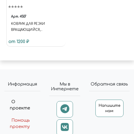
Арт.
4507
КОВРИК ДЛЯ РЕЗКИ
ВРАЩАЮЩИЙСЯ,
САМОВОССТАНАВЛИВАЮЩ
от 1200 ₽
ИЙСЯ 4-Х СЛОЙНЫЙ, 350 Х
350, JAS 4507
Информация
Мы в
Обратная связь
Интернете
О
Напишите
проекте
нам
Помощь
проекту