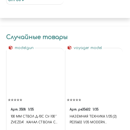
Случайные товары
modelgun
voyager model
Арт.
3508
1/35
Арт.
pe35602
1/35
100 ММ СТВОЛ Д-10С СУ-100 "
НАЗЕМНАЯ ТЕХНИКА 1/35 (2)
ZVEZDA" . КАНАЛ СТВОЛА С
PE35602 1/35 MODERN
НАРЕЗАМИ
RUSSIAN BMP-1P IFV (FOR