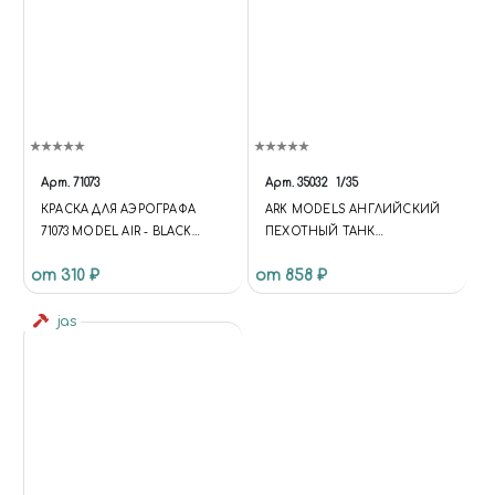
Арт.
71073
Арт.
35032
1/35
КРАСКА ДЛЯ АЭРОГРАФА
ARK MODELS АНГЛИЙСКИЙ
71073 MODEL AIR - BLACK
ПЕХОТНЫЙ ТАНК
VALLEJO 71073
"ВАЛЕНТАЙН" XI
от 310 ₽
от 858 ₽
jas