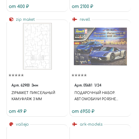
(ЧЁРНЫЙ ПОЛУМАТОВЫЙ)
от 400 ₽
от 2100 ₽
zip maket
revell
Арт.
62900
3мм
Арт.
05681
1/24
ZIPMAKET ПИКСЕЛЬНЫЙ
ПОДАРОЧНЫЙ НАБОР.
КАМУФЛЯЖ 3 ММ
АВТОМОБИЛИ PORSHE
PANAMERA И PORSHE 918
от 49 ₽
от 6950 ₽
SPYDER (1:24)
vallejo
ark-models