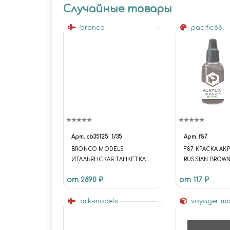
Случайные товары
bronco
pacific88
Арт.
cb35125
1/35
Арт.
f87
BRONCO MODELS
F87 КРАСКА АК
ИТАЛЬЯНСКАЯ ТАНКЕТКА
RUSSIAN BROWN
CV3/33 (SERIE II) EARLY PROD.
МЛ.
от 2890 ₽
от 117 ₽
ark-models
voyager m