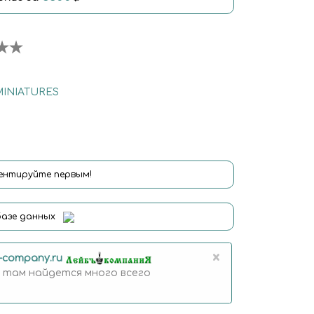
MINIATURES
нтируйте первым!
базе данных
×
b-company.ru
 там найдется много всего