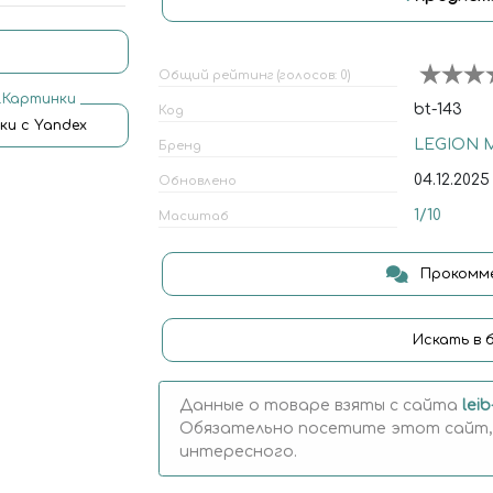
Общий рейтинг (голосов: 0)
.Картинки
bt-143
Код
ки с Yandex
LEGION 
Бренд
04.12.2025
Обновлено
1/10
Масштаб
Прокомме
Искать в 
Данные о товаре взяты с сайта
lei
Обязательно посетите этот сайт,
интересного.