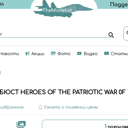
МА
У
Новости
Акции
Фото
Видео
Стать
И
БЮСТ HEROES OF THE PATRIOTIC WAR 0F 18
 избранное
Узнать о снижении цены
1
предлож