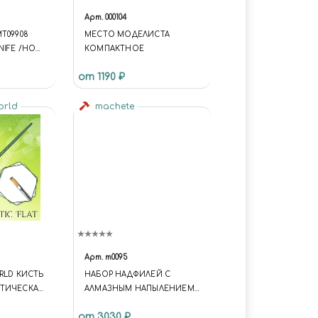
Арт.
000104
T09908
МЕСТО МОДЕЛИСТА
NIFE /НОЖ
КОМПАКТНОЕ
NCTION {
от 1190 ₽
'S1';
RECTORY =
LATE.ID =
world
machete
TE.DIRECT
ES/UNIVER
ER.C-
E-1
GET-VIEW-
-
TYPE {
-HEADER.C-
Арт.
m0095
E-1
RLD КИСТЬ
НАБОР НАДФИЛЕЙ С
GET-VIEW-
ТИЧЕСКАЯ
АЛМАЗНЫМ НАПЫЛЕНИЕМ
-
 SERIES
ВЫСШЕГО КАЧЕСТВА
NE-TEXT {
от 3030 ₽
BRUSH SIZE