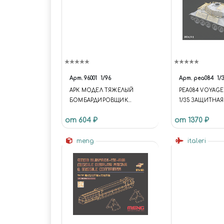
Арт.
96001
1/96
Арт.
pea084
1/
АРК МОДЕЛ ТЯЖЕЛЫЙ
PEA084 VOYAG
БОМБАРДИРОВЩИК
1/35 ЗАЩИТНАЯ
"ЛАНКАСТЕР"
ТИП 34/85 ИЛИ 
от 604 ₽
от 1370 ₽
БЕРЛИНСКОМ
НАСТУПЛЕНИИ 
meng
(ДЛЯ ВСЕХ МОД
italeri