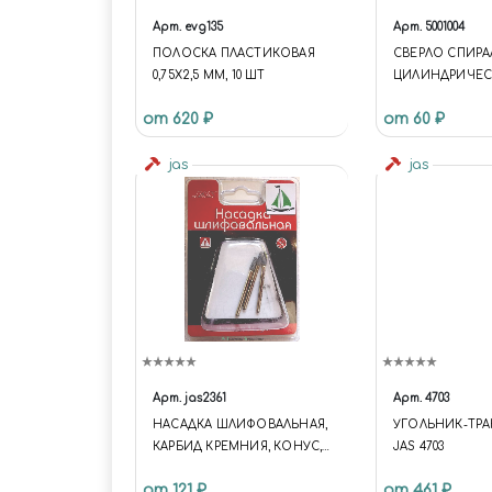
Арт.
evg135
Арт.
5001004
ПОЛОСКА ПЛАСТИКОВАЯ
СВЕРЛО СПИРА
0,75Х2,5 ММ, 10 ШТ
ЦИЛИНДРИЧЕ
ХВОСТОВИКОМ,
от 620 ₽
от 60 ₽
jas
jas
Арт.
jas2361
Арт.
4703
НАСАДКА ШЛИФОВАЛЬНАЯ,
УГОЛЬНИК-ТРА
КАРБИД КРЕМНИЯ, КОНУС, 3
JAS 4703
Х 8 ММ, В БЛИСТЕРЕ, 3 ШТ.
от 121 ₽
от 461 ₽