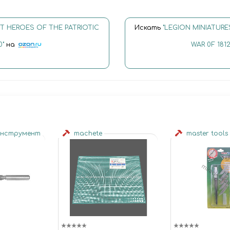
Т HEROES OF THE PATRIOTIC
Искать
"LEGION MINIATUR
0"
на
WAR 0F 1812
инструмент
machete
master tools