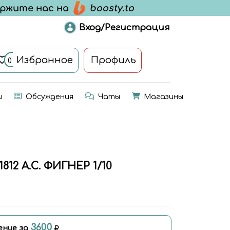
Вход/Регистрация
Избранное
Профиль
0
и
Обсуждения
Чаты
Магазины
12 А.С. ФИГНЕР 1/10
3600
ение за