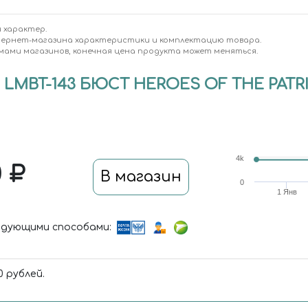
 характер.
тернет-магазина характеристики и комплектацию товара.
мами магазинов, конечная цена продукта может меняться.
LMBT-143 БЮСТ HEROES OF THE PATRIOT
4k
0
В магазин
0
1 Янв
дующими способами:
 рублей.