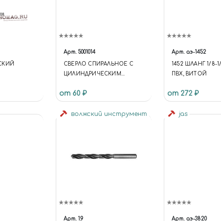
Арт.
5001014
Арт.
аэ-1452
СКИЙ
СВЕРЛО СПИРАЛЬНОЕ С
1452 ШЛАНГ 1/8-1/
ЦИЛИНДРИЧЕСКИМ
ПВХ, ВИТОЙ
 СТАЛИ C
ХВОСТОВИКОМ, 1.8 ММ
от 60 ₽
от 272 ₽
ОМ
волжский инструмент
jas
Арт.
1.9
Арт.
аэ-3820