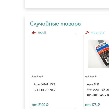
Случайные товары
revell
machete
Арт.
04444
1/72
Арт.
0121
BELL UH-1D SAR
0121 РУЧНОЙ 
ШЛИФОВАЛЬНА
#2500, #2000, #15
от 2100 ₽
от 173 ₽