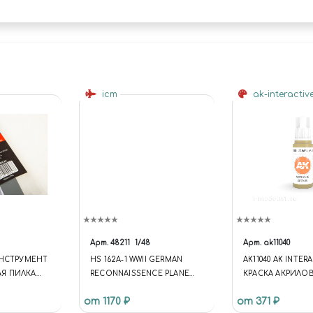
icm
ak-interactiv
Арт.
48211
1/48
Арт.
ak11040
ИНСТРУМЕНТ
HS 162A-1 WWII GERMAN
AK11040 AK INTER
Я ПИЛКА
RECONNAISSENCE PLANE
КРАСКА АКРИЛОВ
00
(HS 126А-1 ГЕРМАНСКИЙ
GENERATION SAH
от 1170 ₽
от 371 ₽
САМОЛЕТ РАЗВЕДЧИК, 2МВ)
YELLOW 17ML /