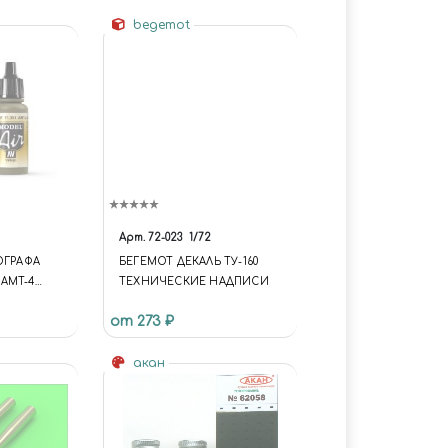
ЛТЫЙ
begemot
Арт.
72-023
1/72
ОГРАФА
БЕГЕМОТ ДЕКАЛЬ ТУ-160
 AMT-4
ТЕХНИЧЕСКИЕ НАДПИСИ
JO 71301
от 273 ₽
акан