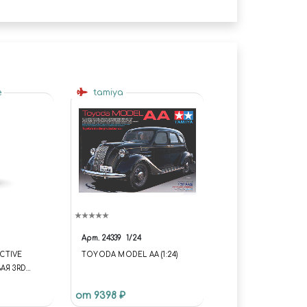
e
tamiya
Арт.
24339
1/24
ACTIVE
TOYODA MODEL AA (1:24)
АЯ 3RD
ARA
от 9398 ₽