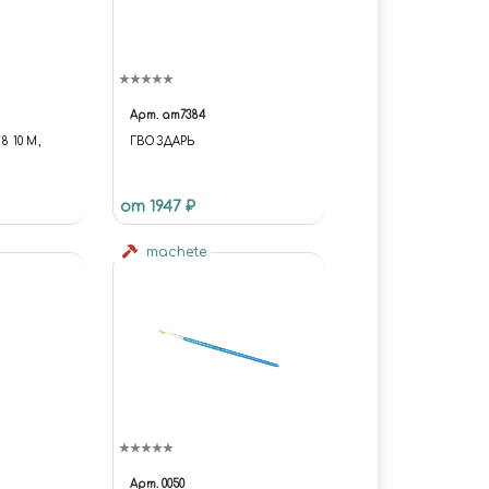
Арт.
am7384
8 10 М,
ГВОЗДАРЬ
от 1947 ₽
machete
Арт.
0050