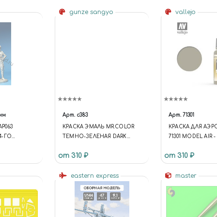
ПУСТЫННЫЙ ЖЕ
gunze sangyo
vallejo
мм
Арт.
c383
Арт.
71301
AP063
КРАСКА ЭМАЛЬ MR.COLOR
КРАСКА ДЛЯ АЭР
4-ГО
ТЕМНО-ЗЕЛЕНАЯ DARK
71301 MODEL AIR -
ОЛКА ФОН
GREEN KAWANISHI АВИАЦИЯ
CAM. GREEN VALLE
от 310 ₽
от 310 ₽
ЯПОНИИ, 10МЛ
1-1812Г.
ON {
eastern express
master
= 'S1';
DIRECTORY =
MPLATE.ID =