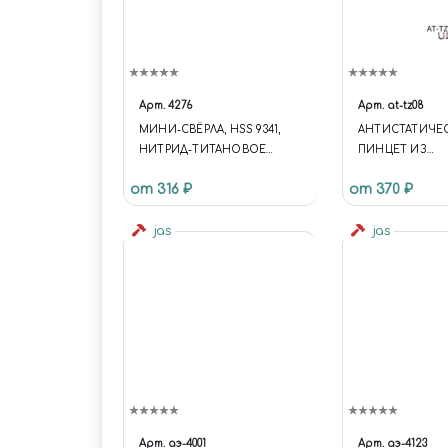
Арт.
4276
Арт.
at-tz08
МИНИ-СВЁРЛА, HSS 9341,
АНТИСТАТИЧЕ
НИТРИД-ТИТАНОВОЕ
ПИНЦЕТ ИЗ
ПОКР, D 0,3-1,6 ММ, 20 ШТ,
НЕРЖАВЕЮЩЕЙ
от 316 ₽
от 370 ₽
JAS 4276
УГЛОВЫМ
НАКОНЕЧНИК
jas
jas
Арт.
аэ-4001
Арт.
аэ-4123