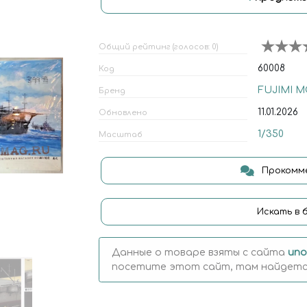
Общий рейтинг (голосов: 0)
60008
Код
FUJIMI M
Бренд
11.01.2026
Обновлено
1/350
Масштаб
Прокомме
Искать в 
Данные о товаре взяты с сайта
uno
посетите этот сайт, там найдется