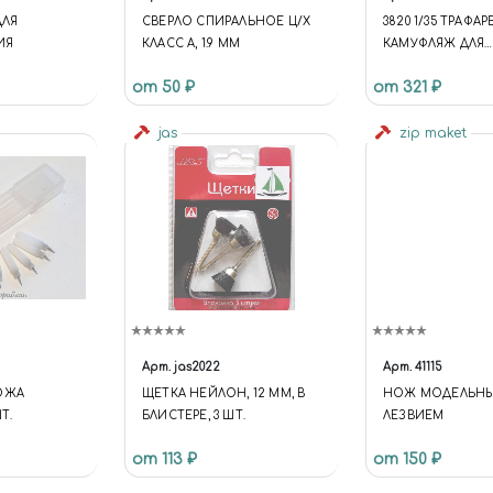
ДЛЯ
СВЕРЛО СПИРАЛЬНОЕ Ц/Х
3820 1/35 ТРАФАР
ИЯ
КЛАСС А, 1.9 ММ
КАМУФЛЯЖ ДЛЯ
НЕМЕЦКОЙ БТТ 
от 50 ₽
от 321 ₽
jas
zip maket
Арт.
jas2022
Арт.
41115
ОЖА
ЩЕТКА НЕЙЛОН, 12 ММ, В
НОЖ МОДЕЛЬНЫ
ШТ.
БЛИСТЕРЕ, 3 ШТ.
ЛЕЗВИЕМ
от 113 ₽
от 150 ₽