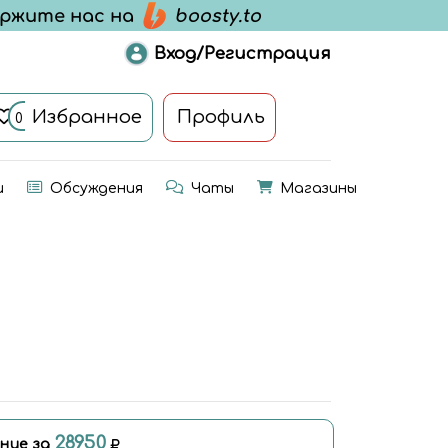
Вход/Регистрация
Избранное
Профиль
0
и
Обсуждения
Чаты
Магазины
28950
ние за