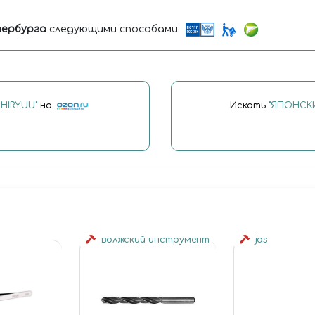
ербурга
следующими способами:
HIRYUU"
на
Искать
"ЯПОНСК
волжский инструмент
jas