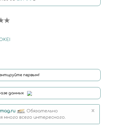
OKEI
нтируйте первым!
базе данных
×
mag.ru
Обязательно
 много всего интересного.