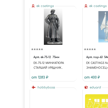
ek castings
ek castings
Арт.
ek-75-12
75мм
Арт.
nap-63
54
EK-75-12 МИНИАТЮРА
EK CASTINGS N
СТАРШИЙ УРЯДНИК
ЗНАМЕНОСЕЦ 
СОБСТВЕННОГО ЕГО
ПЕХОТНОГО П
от 1283 ₽
от 400 ₽
ВЕЛИЧЕСТВА КОНВОЯ.
ФРАНКЕМОНА.
1895Г.
ВЮРТЕМБЕРГ, 181
hobbyboss
(54ММ.) (FUNCTI
eduard
UNIVERSE.SITE.ID 
UNIVERSE.SITE.
'/'; UNIVERSE.TE
'UNIVERSE_S1';