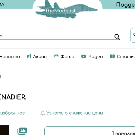
МА
У
Новости
Акции
Фото
Видео
Стать
И
NADIER.
 избранное
Узнать о снижении цены
1
предлож