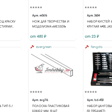
Арт.
m0616
Арт.
3604
ОД КРАСКУ
НОЖ ДЛЯ ТВОРЧЕСТВА И
НАБОР КИСТЕЙ 6
ЕРСТИЯМИ
МОДЕЛИЗМА «MESSER»
КРУГЛАЯ №00, JAS
И
от 480 ₽
от 23 ₽
evergreen
fengda
Арт.
evg116
Арт.
bd-450
6 ТИП 5 /
ПОЛОСКА ПЛАСТИКОВАЯ
НАБОР ЦАНГОВ
0,38Х3,2 ММ, 10 ШТ
(51 ПРЕДМЕТ)