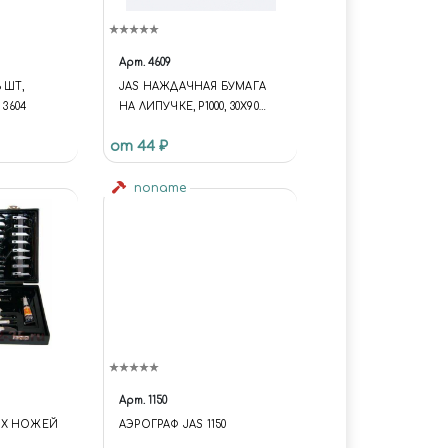
Арт.
4609
 ШТ,
JAS НАЖДАЧНАЯ БУМАГА
 3604
НА ЛИПУЧКЕ, P1000, 30X90
ММ, 6 ШТ.
от 44 ₽
noname
Арт.
1150
ЫХ НОЖЕЙ
АЭРОГРАФ JAS 1150