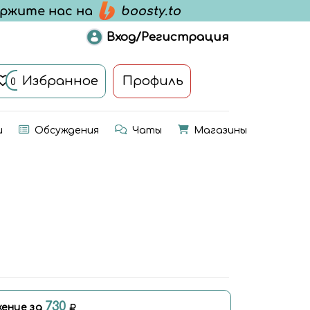
Вход/Регистрация
Избранное
Профиль
0
и
Обсуждения
Чаты
Магазины
730
ение за