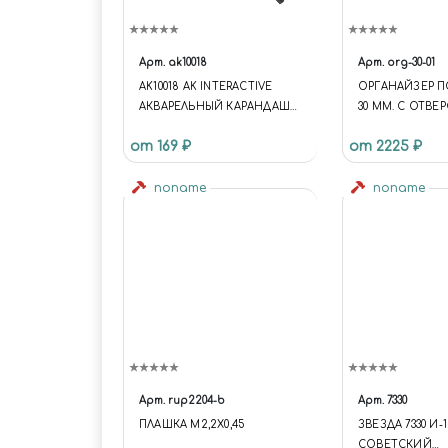
Арт.
ak10018
Арт.
org-30-01
AK10018 AK INTERACTIVE
ОРГАНАЙЗЕР П
АКВАРЕЛЬНЫЙ КАРАНДАШ
30 ММ. С ОТВ
"ВОРОНЕННАЯ СТАЛЬ
ПОД КИСТОЧК
от 169 ₽
от 2225 ₽
(ГРАФИТ)" / WATERCOLOR
PENCIL GUN METAL
(GRAPHITE)
noname
noname
Арт.
rup2204-b
Арт.
7330
ПЛАШКА М2,2Х0,45
ЗВЕЗДА 7330 И-1
СОВЕТСКИЙ