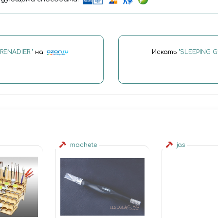
ENADIER."
на
Искать
"SLEEPING 
machete
jas