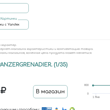
.Картинки
ки с Yandex
 характер.
тернет-магазина характеристики и комплектацию товара.
мами магазинов, конечная цена продукта может меняться.
NZERGRENADIER. (1/35)
800
0
В магазин
0
1 Янв
дующими способами: