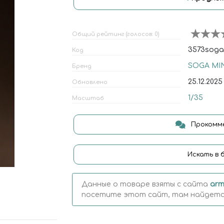
Общий рейтинг (голосов: 0)
3573soga
Код
SOGA MI
Бренд
25.12.2025
Обновлено
1/35
Масштаб
Прокомме
Искать в 
Данные о товаре взяты с сайта
arm
посетите этот сайт, там найдется