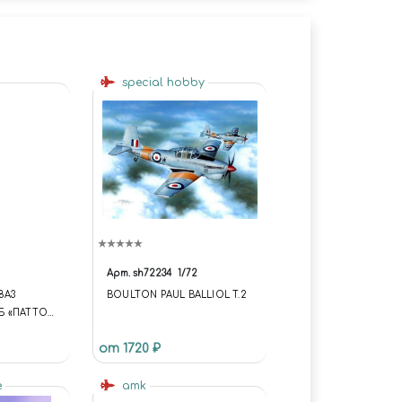
special hobby
Арт.
sh72234
1/72
8A3
BOULTON PAUL BALLIOL T.2
Б «ПАТТОН
НК США
от 1720 ₽
e
amk