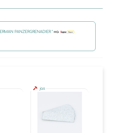
GERMAN PANZERGRENADIER."
на
jas