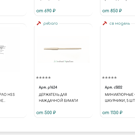
1/72
от 690 ₽
от 850 ₽
= 'S1';
DIRECTORY =
pebaro
св модель
MPLATE.ID =
LATE.DIRECT
ATES/UNIVER
ADER.C-
TE-1
IDGET-VIEW-
ET-
OTYPE {
Арт.
p1624
Арт.
c5032
.C-HEADER.C-
РЛО HSS
ДЕРЖАТЕЛЬ ДЛЯ
МИНИАТЮРНЫЕ 
TE-1
ОЕ
НАЖДАЧНОЙ БУМАГИ
ШКУРНИКИ, 5 ШТ
IDGET-VIEW-
 ММ 10 ШТ.
ET-
от 500 ₽
от 1130 ₽
LINE-TEXT {
 .WIDGET.C-
T-ICONS {
} .WIDGET.C-